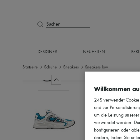
Suchen
DESIGNER
NEUHEITEN
BEK
Startseite
Schuhe
Sneakers
Sneakers low
Willkommen au
24S verwendet Cookies -
und zur Personalisierung
um die Leistung unsere
verwendet werden. Durc
konfigurieren oder able
ändern, indem Sie unten