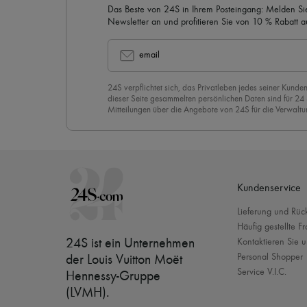
Das Beste von 24S in Ihrem Posteingang: Melden Sie
Newsletter an und profitieren Sie von 10 % Rabatt auf
email
24S verpflichtet sich, das Privatleben jedes seiner Kunden
dieser Seite gesammelten persönlichen Daten sind für 24
Mitteilungen über die Angebote von 24S für die Verwaltu
Geschäftsbeziehung zu versenden. Wenn Sie sich für uns
stimmen Sie unserer
Datenschutzrichtlinie
vorbehaltlos zu
abzubestellen, klicken Sie einfach auf “Abbestellen” am E
Mails.
Kundenservice
Lieferung und Rü
Häufig gestellte F
24S ist ein Unternehmen
Kontaktieren Sie u
Personal Shopper
der Louis Vuitton Moët
Service V.I.C.
Hennessy-Gruppe
(LVMH)
.