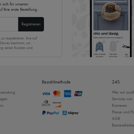
 sich für unseren
 Ihre erste Bestellung.
Registrieren
 zu respektieren. Ihre auf
 Sèvres bestimmt, um
ng seiner Kunden- und
eren Newsletter anmelden,
. Um den Newsletter
nde der Seite unserer E-
Bezahlmethode
24S
cksendung
Wer wir sind
ragen
Services von
ns
Karrieren
Presse und Pa
AGB
Barrierefreihe