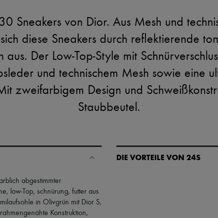
B30 Sneakers von Dior. Aus Mesh und tech
 sich diese Sneakers durch reflektierende t
 aus. Der Low-Top-Style mit Schnürverschlus
lbsleder und technischem Mesh sowie eine ult
it zweifarbigem Design und Schweißkonstruk
Staubbeutel.
DIE VORTEILE VON 24S
Ihre Vorteile
farblich abgestimmter
che
,
low-Top
,
schnürung
,
futter aus
✓ Expresslieferung in über 100 
mmilaufsohle in Olivgrün mit Dior S
,
✓ Kostenlose Retouren
rahmengenähte Konstruktion
,
✓ Professionelle Beratung von u