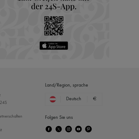
Land/Region, sprache
?
Deutsch
€
 24S
rtnerschaften
Folgen Sie uns
it