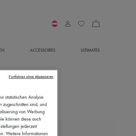
EN
ACCESSOIRES
ULTIMATES
Fortfahren ohne Akzeptieren
r statistischen Analyse
en zugeschnitten sind, und
nalisierung von Werbung
 Sie können diese auch
stellungen jederzeit
DIOR
en. Weitere Informationen