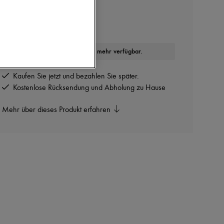
B30 Sneakers
In weiteren Farben erhältlich
Dieser Artikel ist nicht mehr verfügbar.
Kaufen Sie jetzt und bezahlen Sie später.
Kostenlose Rücksendung und Abholung zu Hause
Mehr über dieses Produkt erfahren