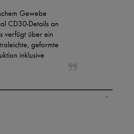
nischem Gewebe
onal CD30-Details an
s verfügt über ein
raleichte, geformte
tion inklusive
Ländern
nseren Personal Shoppers rund um die Uhr (24h/24)