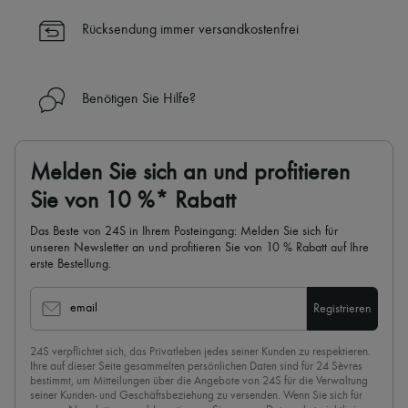
die Uhr (24h/24)
Rücksendung immer versandkostenfrei
✓
Mehr erfahren über 24S, ein Haus aus der LVMH-Gruppe
Benötigen Sie Hilfe?
Melden Sie sich an und profitieren
Sie von 10 %* Rabatt
Das Beste von 24S in Ihrem Posteingang: Melden Sie sich für
unseren Newsletter an und profitieren Sie von 10 % Rabatt auf Ihre
erste Bestellung.
email
Registrieren
24S verpflichtet sich, das Privatleben jedes seiner Kunden zu respektieren.
Ihre auf dieser Seite gesammelten persönlichen Daten sind für 24 Sèvres
bestimmt, um Mitteilungen über die Angebote von 24S für die Verwaltung
seiner Kunden- und Geschäftsbeziehung zu versenden. Wenn Sie sich für