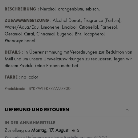
Schals
Hüte
BESCHREIBUNG
:
Neroliöl
,
orangenblüte
,
eibisch
.
Taschenschmuck und Schlüsselanhänger
Haar-Accessoires
ZUSAMMENSETZUNG
: Alcohol Denat., Fragrance (Parfum),
High-Tech & Lifestyle-Zubehör
Water/Aqua/Eau, Limonene, Linalool, Citronellol, Farnesol,
Handschuhe
Geraniol, Citral, Cinnamal, Eugenol, Bht, Tocopherol,
Schmuck
Phenoxyethanol
Alle Produkte
Ohrringe
DETAILS
: In Übereinstimmung mit Verordnungen zur Reduktion von
Halsketten
Müll und um unsere Umweltauswirkungen zu reduzieren, legen wir
Armbänder
diesem Produkt keine Proben mehr bei.
Ringe
Beauty
FARBE
: no_color
Alle Produkte
Parfums
Produktcode : BYK7WTEKZZZZZZZZ00
Kerzen & Raumdüfte
Make-up
Gesichtspflege
Körperpflege
LIEFERUNG UND RETOUREN
Haarpflege
Sonnenschutz
IN DER ANNAHMESTELLE
Mini- und Reiseformate
|
€ 5
Zustellung ab
Montag, 17. August
Ultimates