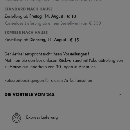
Kostenlose Lieferung ab einem Bestellwert von € 200
STANDARD NACH HAUSE
|
€ 10
Zustellung ab
Freitag, 14. August
Kostenlose Lieferung ab einem Bestellwert von € 300
EXPRESS NACH HAUSE
|
€ 15
Zustellung ab
Dienstag, 11. August
Der Artikel entspricht nicht Ihren Vorstellungen?
Nehmen Sie den kostenlosen Rückversand mit Paketabholung von
zu Hause aus innerhalb von 30 Tagen in Anspruch.
Retourenbedingungen für diesen Artikel ansehen
DIE VORTEILE VON 24S
Ihre Vorteile
✓ Expresslieferung in über 100 Ländern
Express Lieferung
✓ Kostenlose Retouren
✓ Professionelle Beratung von unseren Personal Shoppers rund um