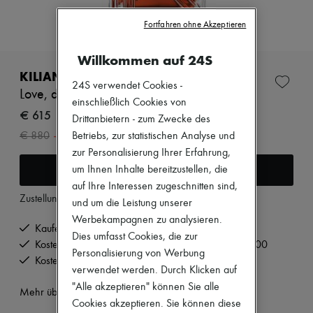
Zimmermann
Neuheiten
Fortfahren ohne Akzeptieren
Bekleidung
Alle Produkte
Willkommen auf 24S
Neue Marken
Kleider
KILIAN
Oberteile
24S verwendet Cookies -
Love, don't be shy Karaffe 250ml
Sets
einschließlich Cookies von
Jacken
€ 615
Drittanbietern - zum Zwecke des
Röcke
-
30
%
€ 880
Betriebs, zur statistischen Analyse und
Strandkleidung
Shorts
zur Personalisierung Ihrer Erfahrung,
Denim
In den Warenkorb
um Ihnen Inhalte bereitzustellen, die
Strickwaren
auf Ihre Interessen zugeschnitten sind,
Hosen
Zustellung ab
Dienstag, 11. August
und um die Leistung unserer
Mäntel
Leder
Werbekampagnen zu analysieren.
Kaufen Sie jetzt und bezahlen Sie später.
Anzüge
Dies umfasst Cookies, die zur
Sweatshirts
Kostenlose Lieferung ab einem Bestellwert von € 200
Personalisierung von Werbung
Schuhe
Kostenlose Rücksendung und Abholung zu Hause
verwendet werden. Durch Klicken auf
Alle Produkte
Sandalen
"Alle akzeptieren" können Sie alle
Mehr über dieses Produkt erfahren
Turnschuhe
Cookies akzeptieren. Sie können diese
Ballerinas