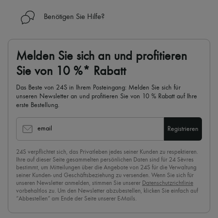
Benötigen Sie Hilfe?
Melden Sie sich an und profitieren
Sie von 10 %* Rabatt
Das Beste von 24S in Ihrem Posteingang: Melden Sie sich für
unseren Newsletter an und profitieren Sie von 10 % Rabatt auf Ihre
erste Bestellung.
email
Registrieren
24S verpflichtet sich, das Privatleben jedes seiner Kunden zu respektieren.
Ihre auf dieser Seite gesammelten persönlichen Daten sind für 24 Sèvres
bestimmt, um Mitteilungen über die Angebote von 24S für die Verwaltung
seiner Kunden- und Geschäftsbeziehung zu versenden. Wenn Sie sich für
unseren Newsletter anmelden, stimmen Sie unserer
Datenschutzrichtlinie
vorbehaltlos zu. Um den Newsletter abzubestellen, klicken Sie einfach auf
“Abbestellen” am Ende der Seite unserer E-Mails.