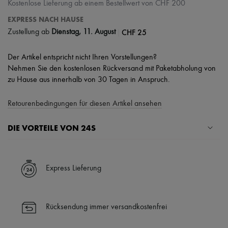
Kostenlose Lieferung ab einem Bestellwert von CHF 200
EXPRESS NACH HAUSE
|
CHF 25
Zustellung ab
Dienstag, 11. August
Der Artikel entspricht nicht Ihren Vorstellungen?
Nehmen Sie den kostenlosen Rückversand mit Paketabholung von
zu Hause aus innerhalb von 30 Tagen in Anspruch.
Retourenbedingungen für diesen Artikel ansehen
DIE VORTEILE VON 24S
Ihre Vorteile
✓ Expresslieferung in über 100 Ländern
Express Lieferung
✓ Kostenlose Retouren
✓ Professionelle Beratung von unseren Personal Shoppers rund um
die Uhr (24h/24)
Rücksendung immer versandkostenfrei
✓
Mehr erfahren über 24S, ein Haus aus der LVMH-Gruppe