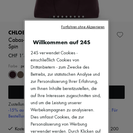
Neuheiten
Bekleidung
Alle Produkte
Neue Marken
Kleider
Fortfahren ohne Akzeptieren
Oberteile
CHLOE
Sets
Cabas-Tasche aus genarbtem Leder Chloé
Willkommen auf 24S
Jacken
Spin
Röcke
24S verwendet Cookies -
Strandkleidung
CHF 1’525
Shorts
einschließlich Cookies von
Denim
Farbe
:
perfect plum
Drittanbietern - zum Zwecke des
Strickwaren
Betriebs, zur statistischen Analyse und
Hosen
Mäntel
zur Personalisierung Ihrer Erfahrung,
Leder
um Ihnen Inhalte bereitzustellen, die
In den Warenkorb
Anzüge
auf Ihre Interessen zugeschnitten sind,
Sweatshirts
und um die Leistung unserer
Schuhe
Zustellung ab
Dienstag, 11. August
-15% auf Ihre Erste Bestellung mit dem Code 15FIRST. Für
Alle Produkte
Werbekampagnen zu analysieren.
Bestellungen über CHF 200
Sandalen
Dies umfasst Cookies, die zur
Turnschuhe
Personalisierung von Werbung
Ballerinas
Kostenlose Lieferung ab einem Bestellwert von CHF 200
verwendet werden. Durch Klicken auf
Pumps