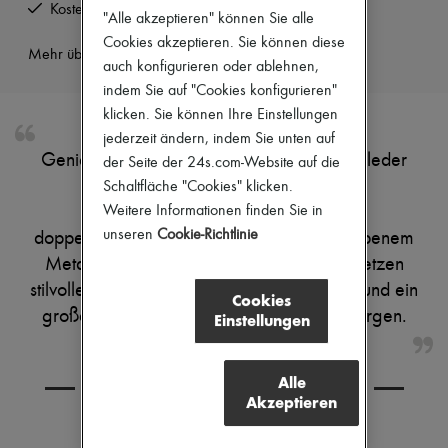
Kostenlose Rücksendung und Abholung zu Hause
Stiefel & Stiefeletten
"Alle akzeptieren" können Sie alle
Mokassins
Cookies akzeptieren. Sie können diese
Mehr über dieses Produkt erfahren
Mary Janes
auch konfigurieren oder ablehnen,
Derbys & Oxfords
indem Sie auf "Cookies konfigurieren"
Espadrilles
Taschen
klicken. Sie können Ihre Einstellungen
Alle Produkte
jederzeit ändern, indem Sie unten auf
Crossover-Taschen
Genieße die cabas-tasche aus genarbtem leder
der Seite der 24s.com-Website auf die
Schultertaschen
Chloe Spin von Chloe, gefertigt aus
Schaltfläche "Cookies" klicken.
Handtaschen
Körbe
hochwertigem genarbtem Leder mit
Weitere Informationen finden Sie in
Täschchen
unseren
Cookie-Richtlinie
doppelgriffen. Kettenanhänger aus goldfarbenem
Gepäck
Metall und ein Logo auf der Vorderseite setzen
Rucksäcke
Bucket-Bag
stilvolle Akzente, während sichtbare Nähte und ein
Cookies
Mini-Taschen
großes Innenfach für Alltagstauglichkeit sorgen.
Einstellungen
Bestsellers
Accessoires
Alle Produkte
Sonnenbrillen
Alle
KOMBINIEREN SIE DEN ARTIKEL MIT
Gürtel
Akzeptieren
Kleine Lederwaren
Schals