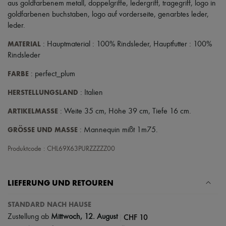
aus goldfarbenem metall
,
doppelgriffe
,
ledergriff
,
tragegriff
,
logo in
goldfarbenen buchstaben
,
logo auf vorderseite
,
genarbtes leder
,
leder
.
MATERIAL
: Hauptmaterial : 100% Rindsleder, Hauptfutter : 100%
Rindsleder
FARBE
: perfect_plum
HERSTELLUNGSLAND
: Italien
ARTIKELMASSE
: Weite 35 cm, Höhe 39 cm, Tiefe 16 cm.
GRÖSSE UND MASSE
: Mannequin mißt 1m75.
Produktcode : CHL69X63PURZZZZZ00
LIEFERUNG UND RETOUREN
STANDARD NACH HAUSE
|
CHF 10
Zustellung ab
Mittwoch, 12. August