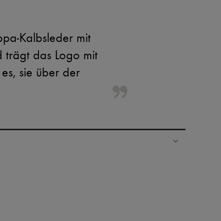
pa-Kalbsleder mit
d trägt das Logo mit
es, sie über der
Ländern
nseren Personal Shoppers rund um die Uhr (24h/24)
 Haus aus der LVMH-Gruppe