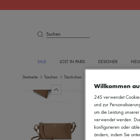
Suchen
SALE
LOST IN PARIS
DESIGNER
NEU
Startseite
Taschen
Täschchen
Weiche Handtäschchen
Willkommen au
24S verwendet Cookies -
und zur Personalisierung
um die Leistung unsere
verwendet werden. Durc
konfigurieren oder able
ändern, indem Sie unten