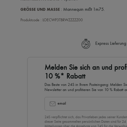
GRÖSSE UND MASSE
: Mannequin mißt 1m75.
Produktcode : LOECWP3TBRWZZZZZ00
Express Lieferung
Melden Sie sich an und profi
10 %* Rabatt
Das Beste von 24S in Ihrem Posteingang: Melden Sie
Newsletter an und profitieren Sie von 10 % Rabatt auf
email
24S verpflichtet sich, das Privatleben jedes seiner Kunden
dieser Seite gesammelten persönlichen Daten sind für 24
Mitteilungen über die Angebote von 24S für die Verwaltu