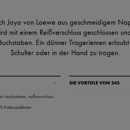
tch Joya von Loewe aus geschmeidigem Nap
wird mit einem Reißverschluss geschlossen un
Buchstaben. Ein dünner Trageriemen erlaubt 
Schulter oder in der Hand zu tragen.
DIE VORTEILE VON 24S
Ihre Vorteile
nen buchstaben
,
reißverschluss
.
✓ Expresslieferung in über 100 
% Kalbsspaltleder
✓ Kostenlose Retouren
✓ Professionelle Beratung von u
✓
Mehr erfahren über 24S, ein