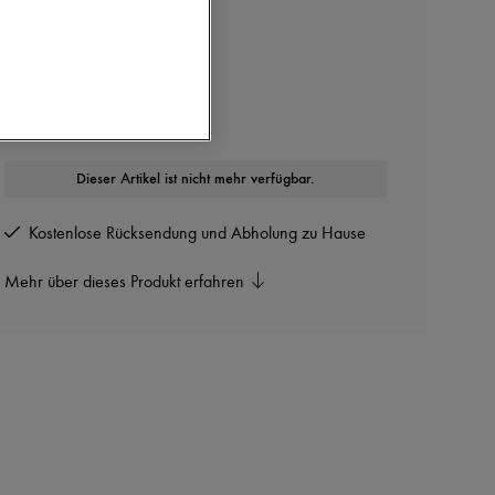
LOEWE
Clutch Joya
In weiteren Farben erhältlich
Dieser Artikel ist nicht mehr verfügbar.
Kostenlose Rücksendung und Abholung zu Hause
Mehr über dieses Produkt erfahren