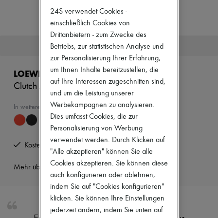
Zimmermann
24S verwendet Cookies -
Neuheiten
Bekleidung
einschließlich Cookies von
Alle Produkte
Drittanbietern - zum Zwecke des
Neue Marken
Dieser Artikel ist nicht mehr verfügbar.
Betriebs, zur statistischen Analyse und
Kleider
zur Personalisierung Ihrer Erfahrung,
Oberteile
Sets
um Ihnen Inhalte bereitzustellen, die
LOEWE
Jacken
auf Ihre Interessen zugeschnitten sind,
Clutch Joya
Röcke
und um die Leistung unserer
Strandkleidung
Werbekampagnen zu analysieren.
Shorts
In weiteren Farben erhältlich
Denim
Dies umfasst Cookies, die zur
Strickwaren
Personalisierung von Werbung
Hosen
verwendet werden. Durch Klicken auf
Mäntel
Kostenlose Rücksendung und Abholung zu Hause
"Alle akzeptieren" können Sie alle
Leder
Anzüge
Cookies akzeptieren. Sie können diese
Mehr über dieses Produkt erfahren
Sweatshirts
auch konfigurieren oder ablehnen,
Schuhe
indem Sie auf "Cookies konfigurieren"
Alle Produkte
Sandalen
klicken. Sie können Ihre Einstellungen
Turnschuhe
jederzeit ändern, indem Sie unten auf
Ballerinas