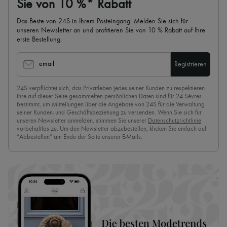
Sie von 10 %* Rabatt
Das Beste von 24S in Ihrem Posteingang: Melden Sie sich für
unseren Newsletter an und profitieren Sie von 10 % Rabatt auf Ihre
erste Bestellung.
email
Registrieren
24S verpflichtet sich, das Privatleben jedes seiner Kunden zu respektieren.
Ihre auf dieser Seite gesammelten persönlichen Daten sind für 24 Sèvres
bestimmt, um Mitteilungen über die Angebote von 24S für die Verwaltung
seiner Kunden- und Geschäftsbeziehung zu versenden. Wenn Sie sich für
unseren Newsletter anmelden, stimmen Sie unserer
Datenschutzrichtlinie
vorbehaltlos zu. Um den Newsletter abzubestellen, klicken Sie einfach auf
“Abbestellen” am Ende der Seite unserer E-Mails.