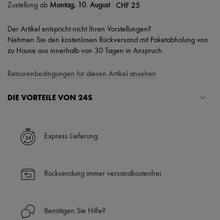
|
CHF 25
Zustellung ab
Montag, 10. August
Der Artikel entspricht nicht Ihren Vorstellungen?
Nehmen Sie den kostenlosen Rückversand mit Paketabholung von
zu Hause aus innerhalb von 30 Tagen in Anspruch.
Retourenbedingungen für diesen Artikel ansehen
DIE VORTEILE VON 24S
Ihre Vorteile
✓ Expresslieferung in über 100 Ländern
Express Lieferung
✓ Kostenlose Retouren
✓ Professionelle Beratung von unseren Personal Shoppers rund um
die Uhr (24h/24)
Rücksendung immer versandkostenfrei
✓
Mehr erfahren über 24S, ein Haus aus der LVMH-Gruppe
Benötigen Sie Hilfe?