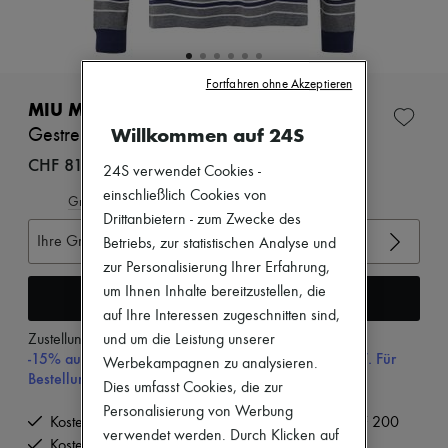
Zimmermann
Neuheiten
Bekleidung
Alle Produkte
Neue Marken
Fortfahren ohne Akzeptieren
Kleider
MIU MIU
Oberteile
Willkommen auf 24S
Gestreiftes Langarm-T-Shirt
Sets
Jacken
CHF 810
24S verwendet Cookies -
Röcke
einschließlich Cookies von
Strandkleidung
Gröβentabelle ansehen
Shorts
Drittanbietern - zum Zwecke des
Denim
Ihre Gröβe auswählen
Betriebs, zur statistischen Analyse und
Strickwaren
zur Personalisierung Ihrer Erfahrung,
Hosen
um Ihnen Inhalte bereitzustellen, die
Mäntel
In den Warenkorb
Leder
auf Ihre Interessen zugeschnitten sind,
Anzüge
und um die Leistung unserer
Zustellung ab
Montag, 10. August
Sweatshirts
-15% auf Ihre Erste Bestellung mit dem Code 15FIRST. Für
Werbekampagnen zu analysieren.
Schuhe
Bestellungen über CHF 200
Dies umfasst Cookies, die zur
Alle Produkte
Sandalen
Personalisierung von Werbung
Kostenlose Lieferung ab einem Bestellwert von CHF 200
Turnschuhe
verwendet werden. Durch Klicken auf
Ballerinas
Kostenlose Rücksendung und Abholung zu Hause