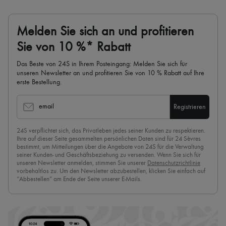
Melden Sie sich an und profitieren
Sie von 10 %* Rabatt
Das Beste von 24S in Ihrem Posteingang: Melden Sie sich für
unseren Newsletter an und profitieren Sie von 10 % Rabatt auf Ihre
erste Bestellung.
email
Registrieren
24S verpflichtet sich, das Privatleben jedes seiner Kunden zu respektieren.
Ihre auf dieser Seite gesammelten persönlichen Daten sind für 24 Sèvres
bestimmt, um Mitteilungen über die Angebote von 24S für die Verwaltung
seiner Kunden- und Geschäftsbeziehung zu versenden. Wenn Sie sich für
unseren Newsletter anmelden, stimmen Sie unserer
Datenschutzrichtlinie
vorbehaltlos zu. Um den Newsletter abzubestellen, klicken Sie einfach auf
“Abbestellen” am Ende der Seite unserer E-Mails.