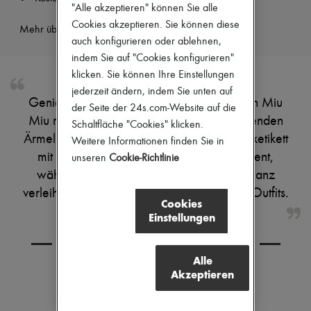
"Alle akzeptieren" können Sie alle
Pumps
Cookies akzeptieren. Sie können diese
Stiefel & Stiefeletten
Mehr über dieses Produkt erfahren
Mokassins
auch konfigurieren oder ablehnen,
Mary Janes
indem Sie auf "Cookies konfigurieren"
Derbys & Oxfords
klicken. Sie können Ihre Einstellungen
Espadrilles
Taschen
jederzeit ändern, indem Sie unten auf
Genieße das gestreifte Langarm-T-Shirt von Miu
Alle Produkte
der Seite der 24s.com-Website auf die
Crossover-Taschen
Miu mit rundhalsausschnitt und eng anliegenden
Schaltfläche "Cookies" klicken.
Schultertaschen
Ärmeln. Der Streifendruck und das Schmucketikett
Weitere Informationen finden Sie in
Handtaschen
mit Logo sorgen für einen modernen Akzent,
Körbe
unseren
Cookie-Richtlinie
Täschchen
während die Brusttasche funktionale Eleganz
Gepäck
verleiht. Vielseitig kombinierbar für stilvolle Outfits.
Rucksäcke
Cookies
Bucket-Bag
Einstellungen
Mini-Taschen
Bestsellers
KOMBINIEREN SIE DEN ARTIKEL MIT
Accessoires
Alle
Alle Produkte
Akzeptieren
Sonnenbrillen
Gürtel
Kleine Lederwaren