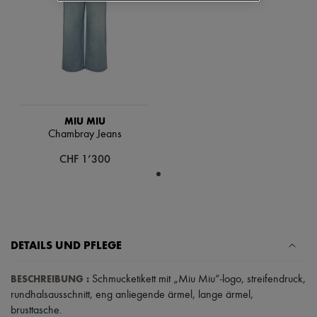
Schals
Hüte
Taschenschmuck und Schlüsselanhänger
Haar-Accessoires
High-Tech & Lifestyle-Zubehör
Handschuhe
Schmuck
Alle Produkte
Ohrringe
MIU MIU
Halsketten
Chambray Jeans
Armbänder
Ringe
CHF 1’300
Beauty
Alle Produkte
Parfums
Kerzen & Raumdüfte
Make-up
Gesichtspflege
DETAILS UND PFLEGE
Körperpflege
Haarpflege
Sonnenschutz
BESCHREIBUNG
:
Schmucketikett mit „Miu Miu“-logo
,
streifendruck
,
Mini- und Reiseformate
rundhalsausschnitt
,
eng anliegende ärmel
,
lange ärmel
,
Ultimates
brusttasche
.