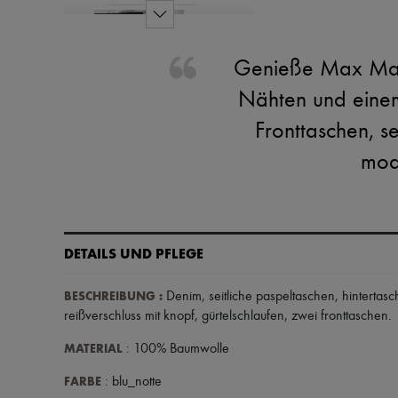
Genieße Max Maras
Nähten und einem
Fronttaschen, s
mode
DETAILS UND PFLEGE
BESCHREIBUNG
:
Denim
,
seitliche paspeltaschen
,
hintertasc
reißverschluss mit knopf
,
gürtelschlaufen
,
zwei fronttaschen
.
MATERIAL
: 100% Baumwolle
FARBE
: blu_notte