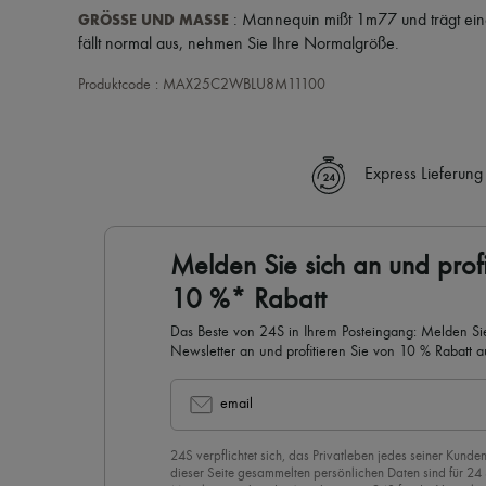
GRÖSSE UND MASSE
: Mannequin mißt 1m77 und trägt ei
fällt normal aus, nehmen Sie Ihre Normalgröße.
Produktcode : MAX25C2WBLU8M11100
Express Lieferung
Melden Sie sich an und profi
10 %* Rabatt
Das Beste von 24S in Ihrem Posteingang: Melden Sie
Newsletter an und profitieren Sie von 10 % Rabatt auf
email
24S verpflichtet sich, das Privatleben jedes seiner Kunden
dieser Seite gesammelten persönlichen Daten sind für 24