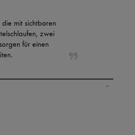
die mit sichtbaren
elschlaufen, zwei
sorgen für einen
iten.
Ländern
nseren Personal Shoppers rund um die Uhr (24h/24)
 Haus aus der LVMH-Gruppe