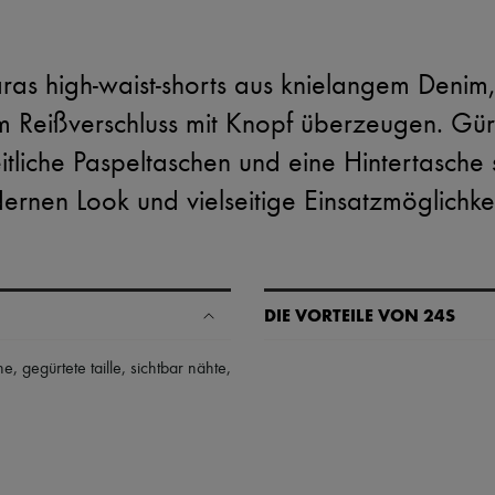
 high-waist-shorts aus knielangem Denim, 
 Reißverschluss mit Knopf überzeugen. Gürt
eitliche Paspeltaschen und eine Hintertasche 
rnen Look und vielseitige Einsatzmöglichke
DIE VORTEILE VON 24S
Ihre Vorteile
he
,
gegürtete taille
,
sichtbar nähte
,
✓ Expresslieferung in über 100 
✓ Kostenlose Retouren
✓ Professionelle Beratung von u
✓
Mehr erfahren über 24S, ein