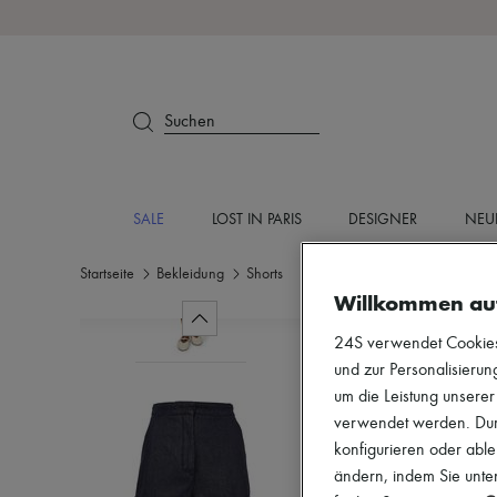
Suchen
SALE
LOST IN PARIS
DESIGNER
NEU
Startseite
Bekleidung
Shorts
Willkommen au
24S verwendet Cookies -
und zur Personalisierung
um die Leistung unsere
verwendet werden. Durc
konfigurieren oder able
ändern, indem Sie unten