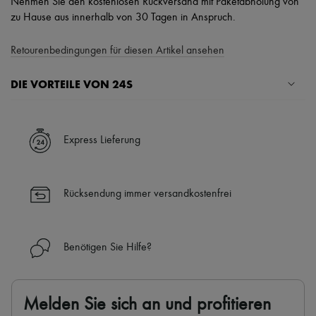
Nehmen Sie den kostenlosen Rückversand mit Paketabholung von
zu Hause aus innerhalb von 30 Tagen in Anspruch.
Retourenbedingungen für diesen Artikel ansehen
DIE VORTEILE VON 24S
Ihre Vorteile
✓ Expresslieferung in über 100 Ländern
Express Lieferung
✓ Kostenlose Retouren
✓ Professionelle Beratung von unseren Personal Shoppers rund um
die Uhr (24h/24)
Rücksendung immer versandkostenfrei
✓
Mehr erfahren über 24S, ein Haus aus der LVMH-Gruppe
Benötigen Sie Hilfe?
Melden Sie sich an und profitieren