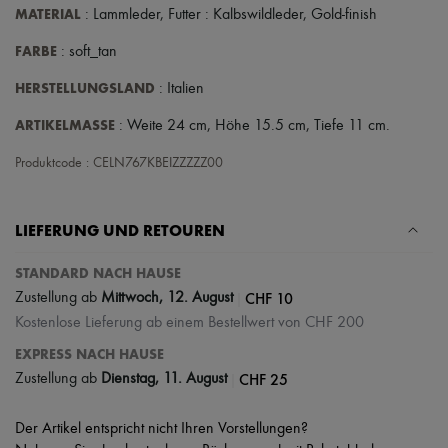
High-Tech & Lifestyle-Zubehör
MATERIAL
: Lammleder, Futter : Kalbswildleder, Gold-finish
Handschuhe
FARBE
Schmuck
: soft_tan
Alle Produkte
HERSTELLUNGSLAND
: Italien
Ohrringe
Halsketten
ARTIKELMASSE
: Weite 24 cm, Höhe 15.5 cm, Tiefe 11 cm.
Armbänder
Ringe
Produktcode : CELN767KBEIZZZZZ00
Beauty
Alle Produkte
Parfums
Kerzen & Raumdüfte
LIEFERUNG UND RETOUREN
Make-up
Gesichtspflege
STANDARD NACH HAUSE
Körperpflege
|
CHF 10
Haarpflege
Zustellung ab
Mittwoch, 12. August
Sonnenschutz
Kostenlose Lieferung ab einem Bestellwert von CHF 200
Mini- und Reiseformate
EXPRESS NACH HAUSE
Ultimates
|
CHF 25
Zustellung ab
Dienstag, 11. August
Der Artikel entspricht nicht Ihren Vorstellungen?