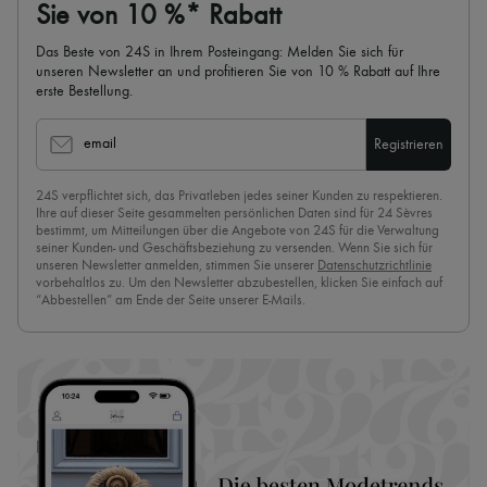
Sie von 10 %* Rabatt
Das Beste von 24S in Ihrem Posteingang: Melden Sie sich für
unseren Newsletter an und profitieren Sie von 10 % Rabatt auf Ihre
erste Bestellung.
email
Registrieren
24S verpflichtet sich, das Privatleben jedes seiner Kunden zu respektieren.
Ihre auf dieser Seite gesammelten persönlichen Daten sind für 24 Sèvres
bestimmt, um Mitteilungen über die Angebote von 24S für die Verwaltung
seiner Kunden- und Geschäftsbeziehung zu versenden. Wenn Sie sich für
unseren Newsletter anmelden, stimmen Sie unserer
Datenschutzrichtlinie
vorbehaltlos zu. Um den Newsletter abzubestellen, klicken Sie einfach auf
“Abbestellen” am Ende der Seite unserer E-Mails.