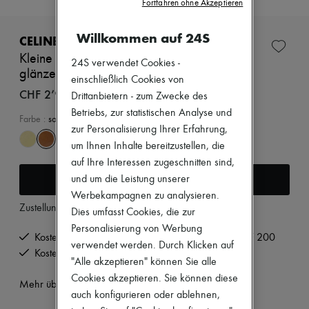
Fortfahren ohne Akzeptieren
Neue Marken
Kleider
Willkommen auf 24S
Oberteile
CELINE
Sets
Kleine new luggage aus weichem,
Jacken
24S verwendet Cookies -
glänzendem lammleder
Röcke
einschließlich Cookies von
Strandkleidung
CHF 2’940
Drittanbietern - zum Zwecke des
Shorts
Betriebs, zur statistischen Analyse und
Denim
Farbe
:
soft tan
Strickwaren
zur Personalisierung Ihrer Erfahrung,
Hosen
um Ihnen Inhalte bereitzustellen, die
Mäntel
auf Ihre Interessen zugeschnitten sind,
Leder
In den Warenkorb
und um die Leistung unserer
Anzüge
Sweatshirts
Werbekampagnen zu analysieren.
Schuhe
Zustellung ab
Dienstag, 11. August
Dies umfasst Cookies, die zur
Alle Produkte
Personalisierung von Werbung
Sandalen
Kostenlose Lieferung ab einem Bestellwert von CHF 200
verwendet werden. Durch Klicken auf
Turnschuhe
Kostenlose Rücksendung und Abholung zu Hause
Ballerinas
"Alle akzeptieren" können Sie alle
Pumps
Cookies akzeptieren. Sie können diese
Mehr über dieses Produkt erfahren
Stiefel & Stiefeletten
auch konfigurieren oder ablehnen,
Mokassins