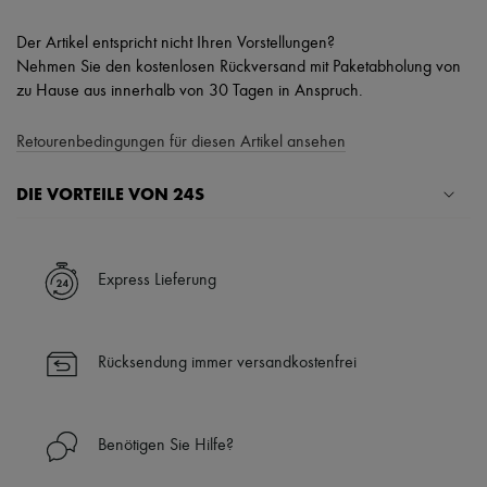
Der Artikel entspricht nicht Ihren Vorstellungen?
Nehmen Sie den kostenlosen Rückversand mit Paketabholung von
zu Hause aus innerhalb von 30 Tagen in Anspruch.
Retourenbedingungen für diesen Artikel ansehen
DIE VORTEILE VON 24S
Ihre Vorteile
✓ Expresslieferung in über 100 Ländern
Express Lieferung
✓ Kostenlose Retouren
✓ Professionelle Beratung von unseren Personal Shoppers rund um
die Uhr (24h/24)
Rücksendung immer versandkostenfrei
✓
Mehr erfahren über 24S, ein Haus aus der LVMH-Gruppe
Benötigen Sie Hilfe?