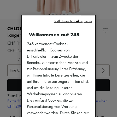
Zimmermann
Neuheiten
Bekleidung
Alle Produkte
Fortfahren ohne Akzeptieren
Neue Marken
Kleider
CHLOE
Oberteile
Willkommen auf 24S
Langer fließender Rock
Sets
Jacken
CHF 1’029
24S verwendet Cookies -
Röcke
-
30
%
einschließlich Cookies von
CHF 1’470
Strandkleidung
Drittanbietern - zum Zwecke des
Shorts
Gröβentabelle ansehen
Denim
Betriebs, zur statistischen Analyse und
Strickwaren
zur Personalisierung Ihrer Erfahrung,
Ihre Gröβe auswählen
Hosen
um Ihnen Inhalte bereitzustellen, die
Mäntel
auf Ihre Interessen zugeschnitten sind,
Leder
In den Warenkorb
Anzüge
und um die Leistung unserer
Sweatshirts
Werbekampagnen zu analysieren.
Zustellung ab
Dienstag, 11. August
Schuhe
Dies umfasst Cookies, die zur
Extra 20% Rabatt Sale code SUPP20, für Bestellungen über
Alle Produkte
CHF 200
Sandalen
Personalisierung von Werbung
Turnschuhe
verwendet werden. Durch Klicken auf
Ballerinas