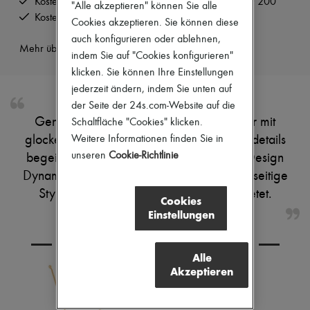
Kostenlose Lieferung ab einem Bestellwert von CHF 200
"Alle akzeptieren" können Sie alle
Pumps
Kostenlose Rücksendung und Abholung zu Hause
Cookies akzeptieren. Sie können diese
Stiefel & Stiefeletten
Mokassins
auch konfigurieren oder ablehnen,
Mehr über dieses Produkt erfahren
Mary Janes
indem Sie auf "Cookies konfigurieren"
Derbys & Oxfords
klicken. Sie können Ihre Einstellungen
Espadrilles
jederzeit ändern, indem Sie unten auf
Taschen
Alle Produkte
der Seite der 24s.com-Website auf die
Crossover-Taschen
Genieße Chloes lange plissierte rock, der mit
Schaltfläche "Cookies" klicken.
Schultertaschen
Weitere Informationen finden Sie in
glockendetails und raffinierten drapierungsdetails
Handtaschen
unseren
Cookie-Richtlinie
Körbe
begeistert. Rüschendetails verleihen dem Design
Täschchen
Dynamik, während die lange Silhouette vielseitige
Gepäck
Stylingmöglichkeiten für jeden Anlass bietet.
Rucksäcke
Cookies
Bucket-Bag
Einstellungen
Mini-Taschen
Bestsellers
KOMBINIEREN SIE DEN ARTIKEL MIT
Accessoires
Alle
Alle Produkte
Akzeptieren
Sonnenbrillen
Gürtel
Kleine Lederwaren