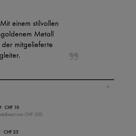
it einem stilvollen
ssgoldenem Metall
der mitgelieferte
leiter.
N
|
CHF 10
t
estellwert von CHF 200
|
CHF 25