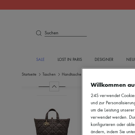
Suchen
SALE
LOST IN PARIS
DESIGNER
NEU
Startseite
Taschen
Handtaschen
Einkaufs- und Tragetaschen
Willkommen au
24S verwendet Cookies -
und zur Personalisierung
um die Leistung unsere
verwendet werden. Durc
konfigurieren oder able
ändern, indem Sie unten