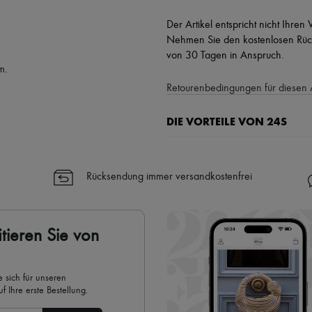
Der Artikel entspricht nicht Ihren
Nehmen Sie den kostenlosen Rück
von 30 Tagen in Anspruch.
m.
Retourenbedingungen für diesen 
DIE VORTEILE VON 24S
Ihre Vorteile
✓ Expresslieferung in über 100 
Rücksendung immer versandkostenfrei
✓ Kostenlose Retouren
✓ Professionelle Beratung von u
✓
Mehr erfahren über 24S, ein
tieren Sie von
 sich für unseren
 Ihre erste Bestellung.