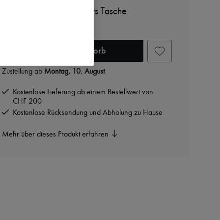
DIOR
Mittelgroße Dior Toujours Tasche
CHF 3’600
In den Warenkorb
Zustellung ab
Montag, 10. August
Kostenlose Lieferung ab einem Bestellwert von
CHF 200
Kostenlose Rücksendung und Abholung zu Hause
Mehr über dieses Produkt erfahren