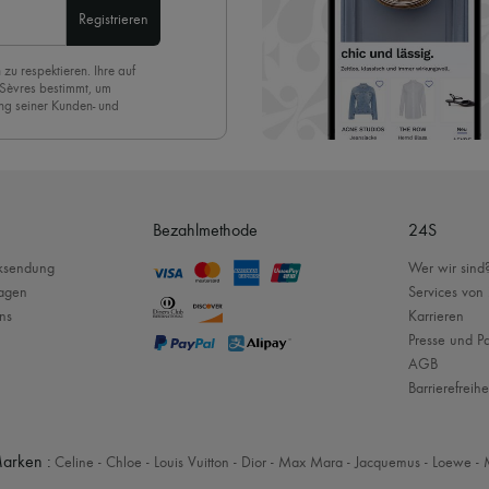
Registrieren
 zu respektieren. Ihre auf
 Sèvres bestimmt, um
ng seiner Kunden- und
eren Newsletter anmelden,
. Um den Newsletter
nde der Seite unserer E-
Bezahlmethode
24S
cksendung
Wer wir sind
ragen
Services von
ns
Karrieren
Presse und Pa
AGB
Barrierefreihe
arken :
Celine
-
Chloe
-
Louis Vuitton
-
Dior
-
Max Mara
-
Jacquemus
-
Loewe
-