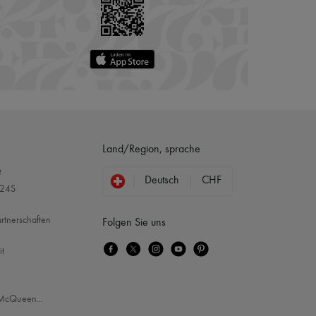
Land/Region, sprache
?
Deutsch
CHF
 24S
rtnerschaften
Folgen Sie uns
it
McQueen
...