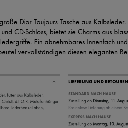
lgroße Dior Toujours Tasche aus Kalbsleder. M
 und CD-Schloss, bietet sie Charms aus bla
 Ledergriffe. Ein abnehmbares Innenfach und 
eutel vervollständigen diesen eleganten Beg
LIEFERUNG UND RETOURE
STANDARD NACH HAUSE
der
,
futter aus Kalbsleder
,
Zustellung ab
Dienstag, 11. Augus
Christi
,
d.I.O.R. Metallanhänger
ellbare Lederhenkel oben
,
Kostenlose Lieferung ab einem B
EXPRESS NACH HAUSE
Zustellung ab
Montag, 10. August