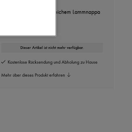
LOEWE
Mules Pebble 45 aus weichem Lammnappa
In weiteren Farben erhältlich
Dieser Artikel ist nicht mehr verfügbar.
Kostenlose Rücksendung und Abholung zu Hause
Mehr über dieses Produkt erfahren