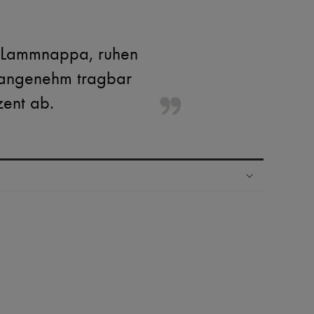
m Lammnappa, ruhen
il angenehm tragbar
zent ab.
Ländern
nseren Personal Shoppers rund um die Uhr (24h/24)
 Haus aus der LVMH-Gruppe