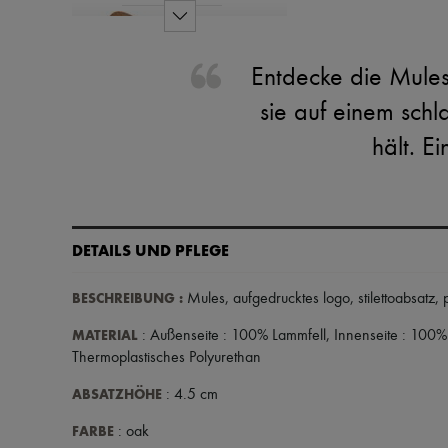
Entdecke die Mule
sie auf einem schl
hält. E
DETAILS UND PFLEGE
BESCHREIBUNG
:
Mules
,
aufgedrucktes logo
,
stilettoabsatz
,
MATERIAL
: Außenseite : 100% Lammfell, Innenseite : 100
Thermoplastisches Polyurethan
ABSATZHÖHE
: 4.5 cm
FARBE
: oak