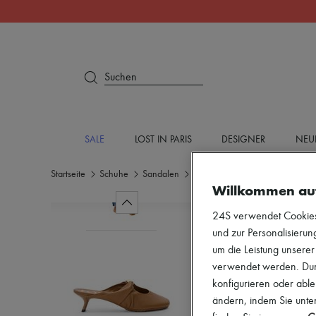
Suchen
SALE
LOST IN PARIS
DESIGNER
NEU
Startseite
Schuhe
Sandalen
Sandalen mit mittlerem Absatz
Willkommen au
24S verwendet Cookies -
und zur Personalisierung
um die Leistung unsere
verwendet werden. Durc
konfigurieren oder able
ändern, indem Sie unten