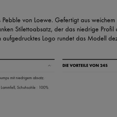
s Pebble von Loewe. Gefertigt aus weiche
anken Stilettoabsatz, der das niedrige Prof
in aufgedrucktes Logo rundet das Modell de
DIE VORTEILE VON 24S
Ihre Vorteile
pumps mit niedrigem absatz
.
✓ Expresslieferung in über 100 
% Lammfell, Schuhsohle : 100%
✓ Kostenlose Retouren
✓ Professionelle Beratung von u
✓
Mehr erfahren über 24S, ein