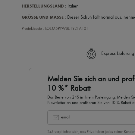
HERSTELLUNGSLAND
: Italien
GRÖSSE UND MASSE
: Dieser Schuh fällt normal aus, nehm
Produktcode : LOEM5PYWBE1Y21A101
Express Lieferung
Melden Sie sich an und profi
10 %* Rabatt
Das Beste von 24S in Ihrem Posteingang: Melden Sie
Newsletter an und profitieren Sie von 10 % Rabatt auf
email
24S verpflichtet sich, das Privatleben jedes seiner Kunden