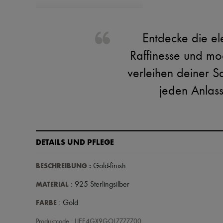
Entdecke die el
Raffinesse und mo
verleihen deiner S
jeden Anlass
DETAILS UND PFLEGE
BESCHREIBUNG
:
Gold-finish
.
MATERIAL
: 925 Sterlingsilber
FARBE
: Gold
Produktcode : LIEE4GX9GOLZZZZZ00