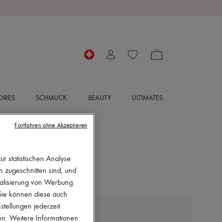
IRES
SCHMUCK
BEAUTY
ULTIMATES
Fortfahren ohne Akzeptieren
r statistischen Analyse
en zugeschnitten sind, und
nalisierung von Werbung
 Sie können diese auch
stellungen jederzeit
LIE STUDIO
en. Weitere Informationen