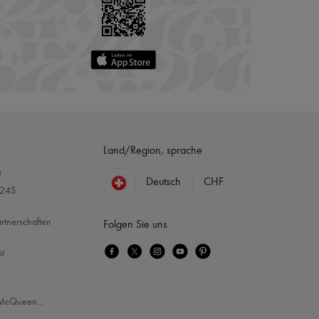
Land/Region, sprache
?
Deutsch
CHF
 24S
rtnerschaften
Folgen Sie uns
it
McQueen
...