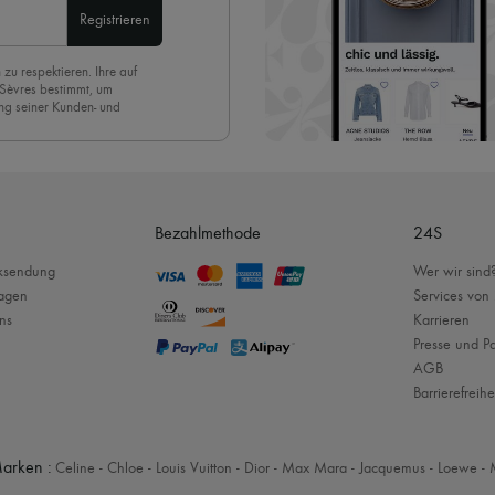
Registrieren
 zu respektieren. Ihre auf
 Sèvres bestimmt, um
ng seiner Kunden- und
eren Newsletter anmelden,
. Um den Newsletter
nde der Seite unserer E-
Bezahlmethode
24S
cksendung
Wer wir sind
ragen
Services von
ns
Karrieren
Presse und Pa
AGB
Barrierefreihe
arken :
Celine
-
Chloe
-
Louis Vuitton
-
Dior
-
Max Mara
-
Jacquemus
-
Loewe
-