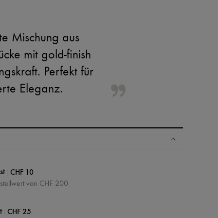
kte Mischung aus
ke mit gold-finish
skraft. Perfekt für
erte Eleganz.
N
|
CHF 10
st
estellwert von CHF 200
|
CHF 25
t