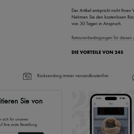
Der Artikel entspricht nicht Ihren
Nehmen Sie den kostenlosen Rück
von 30 Tagen in Anspruch.
Retourenbedingungen für diesen 
DIE VORTEILE VON 24S
Ihre Vorteile
✓ Expresslieferung in über 100 
Rücksendung immer versandkostenfrei
✓ Kostenlose Retouren
✓ Professionelle Beratung von u
✓
Mehr erfahren über 24S, ein
tieren Sie von
 sich für unseren
 Ihre erste Bestellung.