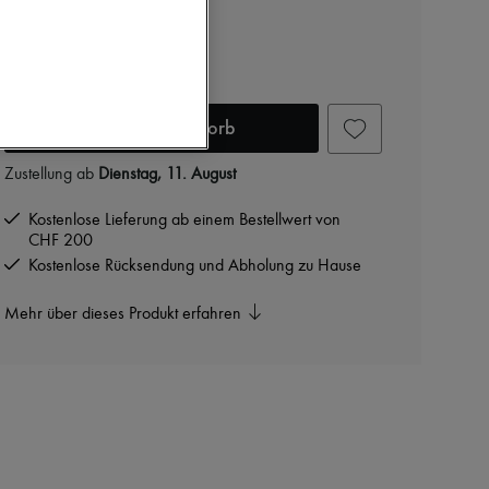
Ohrringe Eloise
CHF 168
-
30
%
CHF 240
In den Warenkorb
Zustellung ab
Dienstag, 11. August
Kostenlose Lieferung ab einem Bestellwert von
CHF 200
Kostenlose Rücksendung und Abholung zu Hause
Mehr über dieses Produkt erfahren