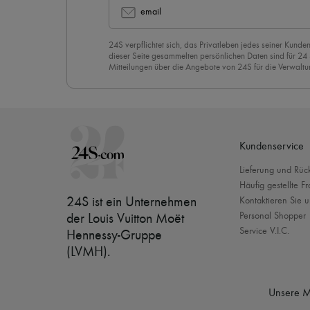
email
24S verpflichtet sich, das Privatleben jedes seiner Kunden
dieser Seite gesammelten persönlichen Daten sind für 24
Mitteilungen über die Angebote von 24S für die Verwaltu
Geschäftsbeziehung zu versenden. Wenn Sie sich für uns
stimmen Sie unserer
Datenschutzrichtlinie
vorbehaltlos zu
abzubestellen, klicken Sie einfach auf “Abbestellen” am E
Mails.
Kundenservice
Lieferung und Rü
Häufig gestellte F
24S ist ein Unternehmen
Kontaktieren Sie u
Personal Shopper
der Louis Vuitton Moët
Service V.I.C.
Hennessy-Gruppe
(LVMH)
.
Unsere M