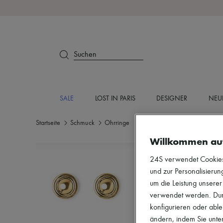
Suchen
SALE
LOST IN PARIS
DESIGNER
NEU
Startseite
Schmuck
Ohrringe
Willkommen au
24S verwendet Cookies -
und zur Personalisierung
um die Leistung unsere
verwendet werden. Durc
konfigurieren oder able
ändern, indem Sie unten