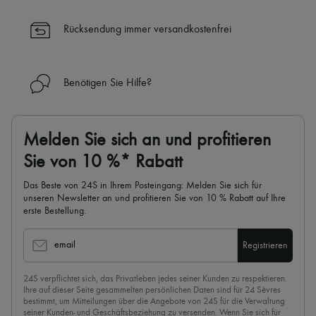
✓ Professionelle Beratung von unseren Personal Shoppers rund um
die Uhr (24h/24)
Rücksendung immer versandkostenfrei
✓
Mehr erfahren über 24S, ein Haus aus der LVMH-Gruppe
Benötigen Sie Hilfe?
Melden Sie sich an und profitieren
Sie von 10 %* Rabatt
Das Beste von 24S in Ihrem Posteingang: Melden Sie sich für
unseren Newsletter an und profitieren Sie von 10 % Rabatt auf Ihre
erste Bestellung.
email
Registrieren
24S verpflichtet sich, das Privatleben jedes seiner Kunden zu respektieren.
Ihre auf dieser Seite gesammelten persönlichen Daten sind für 24 Sèvres
bestimmt, um Mitteilungen über die Angebote von 24S für die Verwaltung
seiner Kunden- und Geschäftsbeziehung zu versenden. Wenn Sie sich für