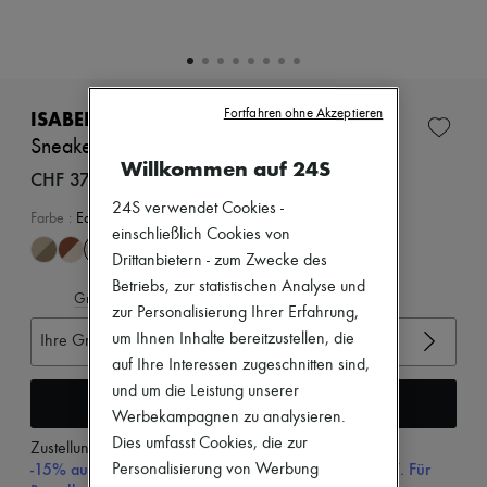
Neuheiten
Bekleidung
Alle Produkte
Neue Marken
Kleider
Oberteile
Fortfahren ohne Akzeptieren
ISABEL MARANT
Sets
Sneakers Beth
Jacken
Willkommen auf 24S
Röcke
CHF 375
Strandkleidung
24S verwendet Cookies -
Shorts
Farbe
:
Ecru
einschließlich Cookies von
Denim
Strickwaren
Drittanbietern - zum Zwecke des
Hosen
Betriebs, zur statistischen Analyse und
Mäntel
Gröβentabelle ansehen
zur Personalisierung Ihrer Erfahrung,
Leder
um Ihnen Inhalte bereitzustellen, die
Anzüge
Ihre Gröβe auswählen
Sweatshirts
auf Ihre Interessen zugeschnitten sind,
Schuhe
und um die Leistung unserer
In den Warenkorb
Alle Produkte
Werbekampagnen zu analysieren.
Sandalen
Dies umfasst Cookies, die zur
Turnschuhe
Zustellung ab
Dienstag, 11. August
Ballerinas
-15% auf Ihre Erste Bestellung mit dem Code 15FIRST. Für
Personalisierung von Werbung
Pumps