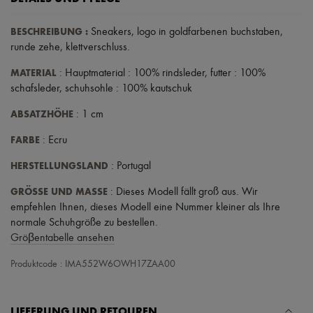
BESCHREIBUNG
:
Sneakers
,
logo in goldfarbenen buchstaben
,
runde zehe
,
klettverschluss
.
MATERIAL
: Hauptmaterial : 100% rindsleder, futter : 100%
schafsleder, schuhsohle : 100% kautschuk
ABSATZHÖHE
: 1 cm
FARBE
: Ecru
HERSTELLUNGSLAND
: Portugal
GRÖSSE UND MASSE
: Dieses Modell fällt groß aus. Wir
empfehlen Ihnen, dieses Modell eine Nummer kleiner als Ihre
normale Schuhgröße zu bestellen.
Gröβentabelle ansehen
Produktcode : IMA552W6OWH17ZAA00
LIEFERUNG UND RETOUREN