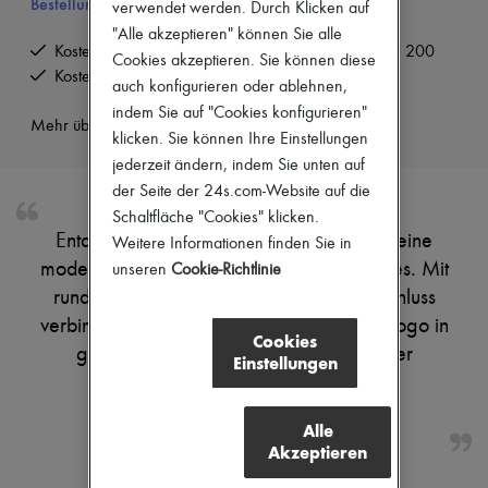
Bestellungen über CHF 200
verwendet werden. Durch Klicken auf
Stiefel & Stiefeletten
"Alle akzeptieren" können Sie alle
Mokassins
Kostenlose Lieferung ab einem Bestellwert von CHF 200
Mary Janes
Cookies akzeptieren. Sie können diese
Kostenlose Rücksendung und Abholung zu Hause
Derbys & Oxfords
auch konfigurieren oder ablehnen,
Espadrilles
indem Sie auf "Cookies konfigurieren"
Taschen
Mehr über dieses Produkt erfahren
klicken. Sie können Ihre Einstellungen
Alle Produkte
Crossover-Taschen
jederzeit ändern, indem Sie unten auf
Schultertaschen
der Seite der 24s.com-Website auf die
Handtaschen
Schaltfläche "Cookies" klicken.
Körbe
Entdecke Isabel Marants Sneakers Beth, eine
Weitere Informationen finden Sie in
Täschchen
Gepäck
moderne Interpretation lässigen Street-Styles. Mit
unseren
Cookie-Richtlinie
Rucksäcke
runder Zehe und verstellbarem Klettverschluss
Bucket-Bag
verbinden sie Komfort mit Charakter. Das Logo in
Mini-Taschen
Cookies
Bestsellers
goldfarbenen Buchstaben verleiht dieser
Einstellungen
Accessoires
zeitgemäßen Silhouette einen edlen,
Alle Produkte
wiedererkennbaren Akzent.
Sonnenbrillen
Alle
Gürtel
Akzeptieren
Kleine Lederwaren
Schals