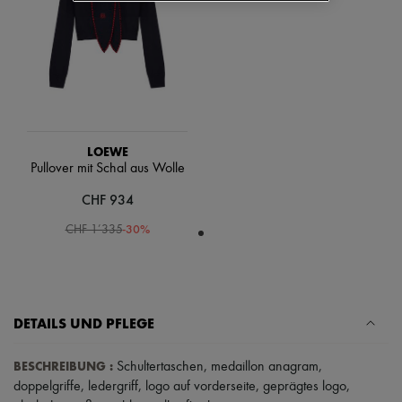
Schals
Hüte
Taschenschmuck und Schlüsselanhänger
Haar-Accessoires
High-Tech & Lifestyle-Zubehör
Handschuhe
Schmuck
Alle Produkte
Ohrringe
LOEWE
Halsketten
Pullover mit Schal aus Wolle
Armbänder
Ringe
CHF 934
Beauty
Alle Produkte
-
30
%
CHF 1’335
Parfums
Kerzen & Raumdüfte
Make-up
Gesichtspflege
Körperpflege
DETAILS UND PFLEGE
Haarpflege
Sonnenschutz
Mini- und Reiseformate
BESCHREIBUNG
:
Schultertaschen
,
medaillon anagram
,
Ultimates
doppelgriffe
,
ledergriff
,
logo auf vorderseite
,
geprägtes logo
,