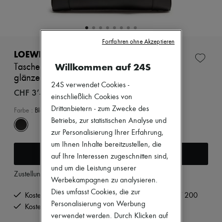
Zimmermann
Neuheiten
Bekleidung
Alle Produkte
Neue Marken
Fortfahren ohne Akzeptieren
Kleider
LOEWE
Oberteile
Willkommen auf 24S
Tasche Amazona 23 Cropped aus
Sets
glänzendem Kalbsleder
Jacken
24S verwendet Cookies -
Röcke
CHF 3’450
einschließlich Cookies von
Strandkleidung
Shorts
Drittanbietern - zum Zwecke des
Farbe
:
Black
Denim
Betriebs, zur statistischen Analyse und
Strickwaren
zur Personalisierung Ihrer Erfahrung,
Hosen
um Ihnen Inhalte bereitzustellen, die
Mäntel
In den Warenkorb
Leder
auf Ihre Interessen zugeschnitten sind,
Anzüge
und um die Leistung unserer
Sweatshirts
Zustellung ab
Freitag, 7. August
Werbekampagnen zu analysieren.
Schuhe
Dies umfasst Cookies, die zur
Alle Produkte
Kostenlose Lieferung ab einem Bestellwert von CHF 200
Sandalen
Personalisierung von Werbung
Kostenlose Rücksendung und Abholung zu Hause
Turnschuhe
verwendet werden. Durch Klicken auf
Ballerinas