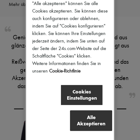
"Alle akzeptieren" können Sie alle
Mehr über dieses Produkt erfahren
Pumps
Stiefel & Stiefeletten
Cookies akzeptieren. Sie können diese
Mokassins
auch konfigurieren oder ablehnen,
Mary Janes
indem Sie auf "Cookies konfigurieren"
Derbys & Oxfords
klicken. Sie können Ihre Einstellungen
Espadrilles
Genieße die Tasche Amazona 23 Cropped aus
Taschen
jederzeit ändern, indem Sie unten auf
glänzendem Kalbsleder von Loewe, gefertigt aus
Alle Produkte
der Seite der 24s.com-Website auf die
Crossover-Taschen
glattem Leder mit Doppelgriffen und
Schaltfläche "Cookies" klicken.
Schultertaschen
Reißverschluss. Das Medaillon Anagram und das
Weitere Informationen finden Sie in
Handtaschen
geprägte Logo auf der Vorderseite setzen
Körbe
unseren
Cookie-Richtlinie
Täschchen
Akzente, sichtbare Nähte und Silberfinish runden
Gepäck
das moderne Design der Schultertasche ab.
Rucksäcke
Cookies
Bucket-Bag
Einstellungen
Mini-Taschen
Bestsellers
KOMBINIEREN SIE DEN ARTIKEL MIT
Accessoires
Alle
Alle Produkte
Akzeptieren
Sonnenbrillen
Gürtel
Kleine Lederwaren