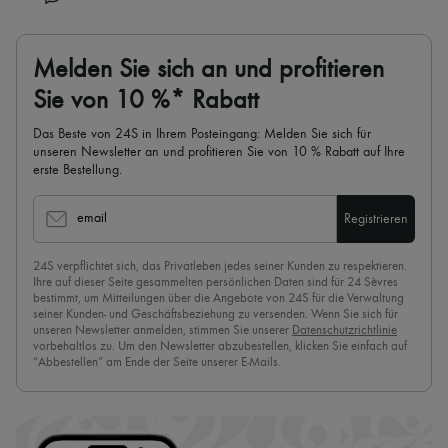
Melden Sie sich an und profitieren
Sie von 10 %* Rabatt
Das Beste von 24S in Ihrem Posteingang: Melden Sie sich für
unseren Newsletter an und profitieren Sie von 10 % Rabatt auf Ihre
erste Bestellung.
email
Registrieren
24S verpflichtet sich, das Privatleben jedes seiner Kunden zu respektieren.
Ihre auf dieser Seite gesammelten persönlichen Daten sind für 24 Sèvres
bestimmt, um Mitteilungen über die Angebote von 24S für die Verwaltung
seiner Kunden- und Geschäftsbeziehung zu versenden. Wenn Sie sich für
unseren Newsletter anmelden, stimmen Sie unserer
Datenschutzrichtlinie
vorbehaltlos zu. Um den Newsletter abzubestellen, klicken Sie einfach auf
“Abbestellen” am Ende der Seite unserer E-Mails.