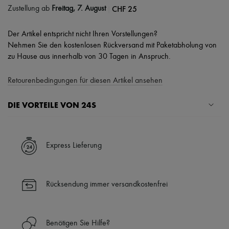
|
CHF 25
Zustellung ab
Freitag, 7. August
Der Artikel entspricht nicht Ihren Vorstellungen?
Nehmen Sie den kostenlosen Rückversand mit Paketabholung von
zu Hause aus innerhalb von 30 Tagen in Anspruch.
Retourenbedingungen für diesen Artikel ansehen
DIE VORTEILE VON 24S
Ihre Vorteile
✓ Expresslieferung in über 100 Ländern
Express Lieferung
✓ Kostenlose Retouren
✓ Professionelle Beratung von unseren Personal Shoppers rund um
die Uhr (24h/24)
Rücksendung immer versandkostenfrei
✓
Mehr erfahren über 24S, ein Haus aus der LVMH-Gruppe
Benötigen Sie Hilfe?