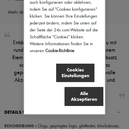
auch konfigurieren oder ablehnen,
Stiefel & Stiefeletten
indem Sie auf "Cookies konfigurieren"
Mokassins
Mehr über dieses Produkt erfahren
Mary Janes
klicken. Sie können Ihre Einstellungen
Derbys & Oxfords
jederzeit ändern, indem Sie unten auf
Espadrilles
der Seite der 24s.com-Website auf die
Taschen
Schaltfläche "Cookies" klicken.
Alle Produkte
Entdecke die Glattleder-Clogs von Miu Miu mit
Crossover-Taschen
Weitere Informationen finden Sie in
Schultertaschen
runder, geschlossener Zehe und verstellbarem
unseren
Cookie-Richtlinie
Handtaschen
Riemen an der Ferse. Der niedrige Blockabsatz
Körbe
sorgt für angenehmen Halt, während das
Täschchen
Cookies
Gepäck
geprägte Logo und das Metallic-Finish stilvolle
Einstellungen
Rucksäcke
Akzente setzen. Eine Innensohle mit Logo und
Bucket-Bag
Mini-Taschen
Lederfutter runden das Design ab.
Bestsellers
Alle
Accessoires
Akzeptieren
Alle Produkte
Sonnenbrillen
DETAILS UND PFLEGE
Gürtel
Kleine Lederwaren
Schals
BESCHREIBUNG
:
Clogs
,
geprägtes logo
,
glattleder
,
blockabsatz
,