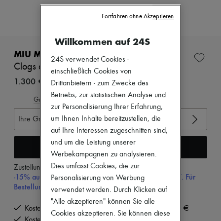
Neuheiten
Bekleidung
Fortfahren ohne Akzeptieren
Alle Produkte
Neue Marken
Willkommen auf 24S
Kleider
Oberteile
MIU MIU
24S verwendet Cookies -
Sets
Clogs aus Leder
Jacken
einschließlich Cookies von
Röcke
1.300 €
Drittanbietern - zum Zwecke des
Strandkleidung
Betriebs, zur statistischen Analyse und
Shorts
Gröβentabelle ansehen
zur Personalisierung Ihrer Erfahrung,
Denim
Strickwaren
um Ihnen Inhalte bereitzustellen, die
Ihre Gröβe auswählen
Hosen
auf Ihre Interessen zugeschnitten sind,
Mäntel
und um die Leistung unserer
Leder
In den Warenkorb
Werbekampagnen zu analysieren.
Anzüge
Sweatshirts
Dies umfasst Cookies, die zur
Zustellung ab
Dienstag, 11. August
Schuhe
-15% auf Ihre Erste Bestellung mit dem Code 15FIRST. Für
Personalisierung von Werbung
Alle Produkte
Bestellungen über 200€
verwendet werden. Durch Klicken auf
Sandalen
Turnschuhe
"Alle akzeptieren" können Sie alle
Kostenlose Lieferung ab einem Bestellwert von 200 €
Ballerinas
Cookies akzeptieren. Sie können diese
Pumps
Kostenlose Rücksendung und Abholung zu Hause