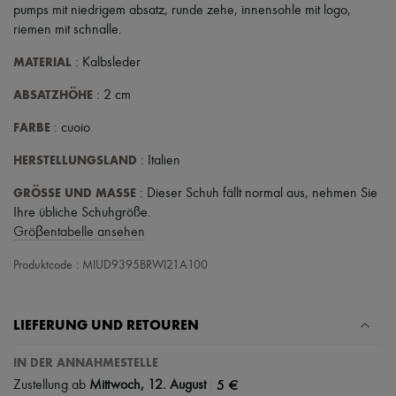
Hüte
pumps mit niedrigem absatz
,
runde zehe
,
innensohle mit logo
,
Taschenschmuck und Schlüsselanhänger
riemen mit schnalle
.
Haar-Accessoires
High-Tech & Lifestyle-Zubehör
MATERIAL
: Kalbsleder
Handschuhe
Schmuck
ABSATZHÖHE
: 2 cm
Alle Produkte
Ohrringe
FARBE
: cuoio
Halsketten
Armbänder
HERSTELLUNGSLAND
: Italien
Ringe
Beauty
GRÖSSE UND MASSE
: Dieser Schuh fällt normal aus, nehmen Sie
Alle Produkte
Ihre übliche Schuhgröße.
Parfums
Gröβentabelle ansehen
Kerzen & Raumdüfte
Make-up
Produktcode : MIUD9395BRWI21A100
Gesichtspflege
Körperpflege
Haarpflege
LIEFERUNG UND RETOUREN
Sonnenschutz
Mini- und Reiseformate
Ultimates
IN DER ANNAHMESTELLE
Sale
|
5 €
Zustellung ab
Mittwoch, 12. August