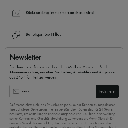
✓ Professionelle Beratung von unseren Personal Shoppers rund um
die Uhr (24h/24)
Rücksendung immer versandkostenfrei
✓
Mehr erfahren über 24S, ein Haus aus der LVMH-Gruppe
Benötigen Sie Hilfe?
Newsletter
Ein Hauch von Paris weht durch Ihre Mailbox. Verwalten Sie Ihre
Abonnements hier, um über Neuheiten, Auswahlen und Angebote
aus 24S informiert zu werden.
email
Registrieren
24S verpflichtet sich, das Privatleben jedes seiner Kunden zu respektieren.
Ihre auf dieser Seite gesammelten persönlichen Daten sind für 24 Sèvres
bestimmt, um Mitteilungen über die Angebote von 24S für die Verwaltung
seiner Kunden- und Geschäftsbeziehung zu versenden. Wenn Sie sich für
unseren Newsletter anmelden, stimmen Sie unserer
Datenschutzrichtlinie
vorbehaltlos zu. Um den Newsletter abzubestellen, klicken Sie einfach auf