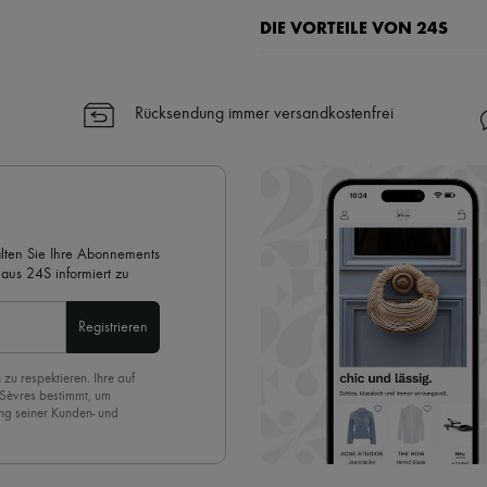
DIE VORTEILE VON 24S
Ihre Vorteile
✓ Expresslieferung in über 100 
Rücksendung immer versandkostenfrei
✓ Kostenlose Retouren
✓ Professionelle Beratung von u
✓
Mehr erfahren über 24S, ein
alten Sie Ihre Abonnements
aus 24S informiert zu
Registrieren
 zu respektieren. Ihre auf
 Sèvres bestimmt, um
ng seiner Kunden- und
eren Newsletter anmelden,
. Um den Newsletter
nde der Seite unserer E-