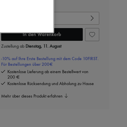
Gröβentabelle ansehen
Ihre Gröβe auswählen
In den Warenkorb
Zustellung ab
Dienstag, 11. August
-10% auf Ihre Erste Bestellung mit dem Code 10FIRST.
Für Bestellungen über 200€
Kostenlose Lieferung ab einem Bestellwert von
200 €
Kostenlose Rücksendung und Abholung zu Hause
Mehr über dieses Produkt erfahren