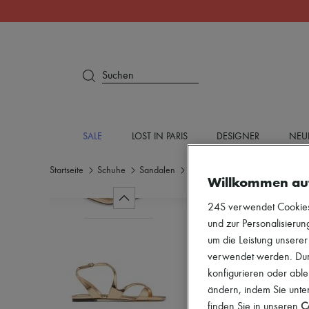
Suchen
SALE
LOST IN PARIS
DESIGNER
NEU
Startseite
Schuhe
Sandalen
Flache Sandalen
Willkommen au
24S verwendet Cookies -
und zur Personalisierung
um die Leistung unsere
verwendet werden. Durc
konfigurieren oder able
ändern, indem Sie unten
finden Sie in unseren
Co