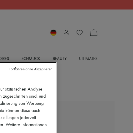
IRES
SCHMUCK
BEAUTY
ULTIMATES
Fortfahren ohne Akzeptieren
r statistischen Analyse
en zugeschnitten sind, und
nalisierung von Werbung
 Sie können diese auch
JIMMY CHOO
stellungen jederzeit
Flache Sandalen Ayla
en. Weitere Informationen
750 €