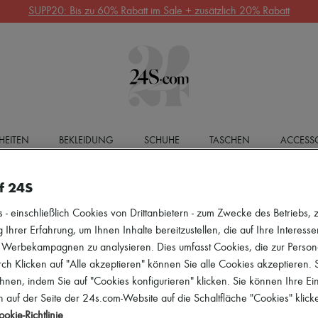
SUPP20: Bis zu 60% Rabatt im Sale + zusätzlich 20% Rabatt
HEITEN
BEKLEIDUNG
SCHUHE
TASCHEN
ACCESSO
f 24S
 einschließlich Cookies von Drittanbietern - zum Zwecke des Betriebs, zu
 Ihrer Erfahrung, um Ihnen Inhalte bereitzustellen, die auf Ihre Interess
r Werbekampagnen zu analysieren. Dies umfasst Cookies, die zur Perso
h Klicken auf "Alle akzeptieren" können Sie alle Cookies akzeptieren.
hnen, indem Sie auf "Cookies konfigurieren" klicken. Sie können Ihre Ein
 auf der Seite der 24s.com-Website auf die Schaltfläche "Cookies" klick
okie-Richtlinie