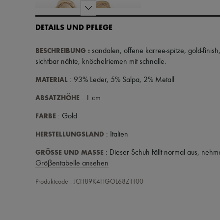
DETAILS UND PFLEGE
BESCHREIBUNG
:
sandalen
,
offene karree-spitze
,
gold-finish
sichtbar nähte
,
knöchelriemen mit schnalle
.
MATERIAL
: 93% Leder, 5% Salpa, 2% Metall
ABSATZHÖHE
: 1 cm
FARBE
: Gold
HERSTELLUNGSLAND
: Italien
GRÖSSE UND MASSE
: Dieser Schuh fällt normal aus, nehm
Gröβentabelle ansehen
Produktcode : JCH89K4HGOL68Z1100