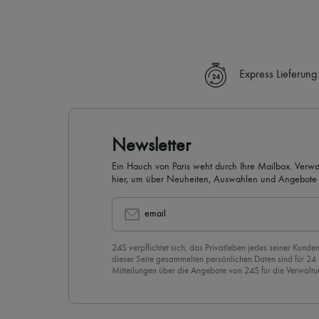
Express Lieferung
Newsletter
Ein Hauch von Paris weht durch Ihre Mailbox. Verw
hier, um über Neuheiten, Auswahlen und Angebote 
werden.
email
24S verpflichtet sich, das Privatleben jedes seiner Kunden
dieser Seite gesammelten persönlichen Daten sind für 24
Mitteilungen über die Angebote von 24S für die Verwaltu
Geschäftsbeziehung zu versenden. Wenn Sie sich für uns
stimmen Sie unserer
Datenschutzrichtlinie
vorbehaltlos zu
abzubestellen, klicken Sie einfach auf “Abbestellen” am E
Mails.