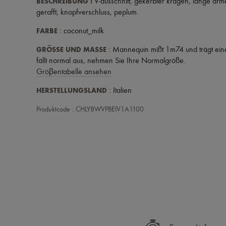
BESCHREIBUNG
:
V-ausschnitt
,
gekerbter kragen
,
lange ärm
gerafft
,
knopfverschluss
,
peplum
.
FARBE
: coconut_milk
GRÖSSE UND MASSE
: Mannequin mißt 1m74 und trägt ein
fällt normal aus, nehmen Sie Ihre Normalgröße.
Gröβentabelle ansehen
HERSTELLUNGSLAND
: Italien
Produktcode : CHLY8WVPBEIV1A1100