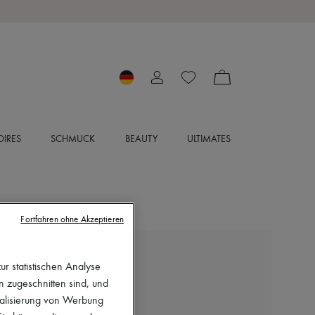
IRES
SCHMUCK
BEAUTY
ULTIMATES
Fortfahren ohne Akzeptieren
CHLOE
r statistischen Analyse
Langarmhemd
en zugeschnitten sind, und
1.294 €
nalisierung von Werbung