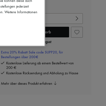
-
30
%
1.850 €
 Sie können diese auch
stellungen jederzeit
Gröβentabelle ansehen
en. Weitere Informationen
Ihre Gröβe auswählen
In den Warenkorb
Zustellung ab
Dienstag, 11. August
Extra 20% Rabatt Sale code SUPP20, für
Bestellungen über 200€
Kostenlose Lieferung ab einem Bestellwert von
200 €
Kostenlose Rücksendung und Abholung zu Hause
Mehr über dieses Produkt erfahren