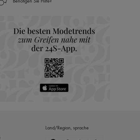
Benötigen Sie Hilfe?
nseren Personal Shoppers rund um die Uhr (24h/24)
 Haus aus der LVMH-Gruppe
Land/Region, sprache
?