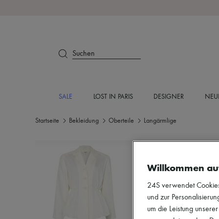
Suchen
SALE
LOST IN PARIS
DESIGNER
NEU
Startseite
Bekleidung
Oberteile
Langärmlige
Willkommen au
24S verwendet Cookies -
und zur Personalisierung
um die Leistung unsere