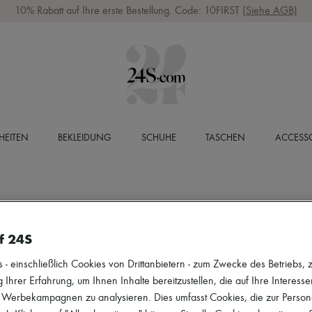
10% Rabatt auf Ihre erste Bestellung. Code: 10FIRST
(Siehe AGB)
HEITEN
BEKLEIDUNG
SCHUHE
TASCHEN
ACCESSO
f 24S
 einschließlich Cookies von Drittanbietern - zum Zwecke des Betriebs, zu
 Ihrer Erfahrung, um Ihnen Inhalte bereitzustellen, die auf Ihre Interess
r Werbekampagnen zu analysieren. Dies umfasst Cookies, die zur Perso