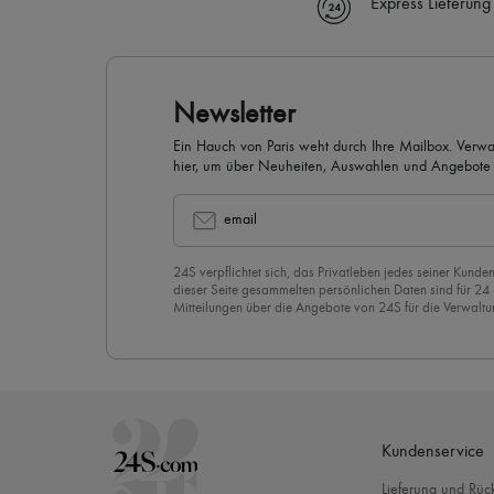
Express Lieferung
Newsletter
Ein Hauch von Paris weht durch Ihre Mailbox. Verw
hier, um über Neuheiten, Auswahlen und Angebote 
werden.
email
24S verpflichtet sich, das Privatleben jedes seiner Kunden
dieser Seite gesammelten persönlichen Daten sind für 24
Mitteilungen über die Angebote von 24S für die Verwaltu
Geschäftsbeziehung zu versenden. Wenn Sie sich für uns
stimmen Sie unserer
Datenschutzrichtlinie
vorbehaltlos zu
abzubestellen, klicken Sie einfach auf “Abbestellen” am E
Mails.
Kundenservice
Lieferung und Rü