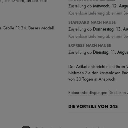
el
,
schlitz vorn
,
an der taille
Zustellung ab
Mittwoch, 12. Augu
Kostenlose Lieferung ab einem Be
STANDARD NACH HAUSE
e Größe FR 34. Dieses Modell
Zustellung ab
Donnerstag, 13. Au
Kostenlose Lieferung ab einem Be
EXPRESS NACH HAUSE
Zustellung ab
Dienstag, 11. Augus
Der Artikel entspricht nicht Ihren
Nehmen Sie den kostenlosen Rück
von 30 Tagen in Anspruch.
Retourenbedingungen für diesen 
DIE VORTEILE VON 24S
Ihre Vorteile
✓ Expresslieferung in über 100 