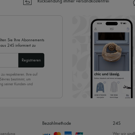
Rücksendung immer versandkostenfrei
✓ Kostenlose Retouren
✓ Professionelle Beratung von u
✓
Mehr erfahren über 24S, ein
alten Sie Ihre Abonnements
aus 24S informiert zu
Registrieren
 zu respektieren. Ihre auf
 Sèvres bestimmt, um
ng seiner Kunden- und
eren Newsletter anmelden,
. Um den Newsletter
nde der Seite unserer E-
Bezahlmethode
24S
cksendung
Wer wir sind