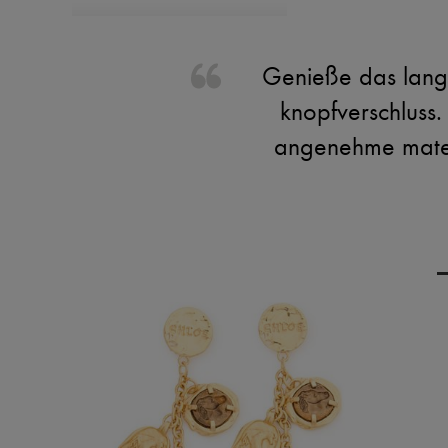
Genieße das langa
knopfverschluss.
angenehme materi