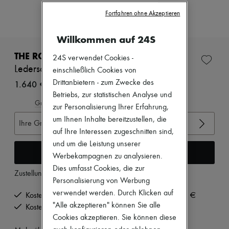
Neuheiten
Fortfahren ohne Akzeptieren
Bekleidung
Alle Produkte
Neue Marken
Willkommen auf 24S
Kleider
Oberteile
THE ROW
24S verwendet Cookies -
Sets
Ledersandalen mit Schnalle
einschließlich Cookies von
Jacken
Röcke
Drittanbietern - zum Zwecke des
1.640 €
Strandkleidung
Betriebs, zur statistischen Analyse und
Shorts
Gröβentabelle ansehen
zur Personalisierung Ihrer Erfahrung,
Denim
um Ihnen Inhalte bereitzustellen, die
Strickwaren
Ihre Gröβe auswählen
Hosen
auf Ihre Interessen zugeschnitten sind,
Mäntel
und um die Leistung unserer
Leder
In den Warenkorb
Werbekampagnen zu analysieren.
Anzüge
Dies umfasst Cookies, die zur
Sweatshirts
Zustellung ab
Dienstag, 11. August
Schuhe
Personalisierung von Werbung
Alle Produkte
verwendet werden. Durch Klicken auf
Kostenlose Lieferung ab einem Bestellwert von 200 €
Sandalen
"Alle akzeptieren" können Sie alle
Kostenlose Rücksendung und Abholung zu Hause
Turnschuhe
Cookies akzeptieren. Sie können diese
Ballerinas
Pumps