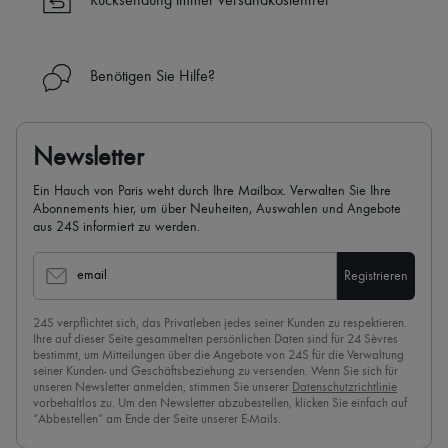
Rücksendung immer versandkostenfrei
✓
Mehr erfahren über 24S, ein Haus aus der LVMH-Gruppe
Benötigen Sie Hilfe?
Newsletter
Ein Hauch von Paris weht durch Ihre Mailbox. Verwalten Sie Ihre
Abonnements hier, um über Neuheiten, Auswahlen und Angebote
aus 24S informiert zu werden.
email
Registrieren
24S verpflichtet sich, das Privatleben jedes seiner Kunden zu respektieren.
Ihre auf dieser Seite gesammelten persönlichen Daten sind für 24 Sèvres
bestimmt, um Mitteilungen über die Angebote von 24S für die Verwaltung
seiner Kunden- und Geschäftsbeziehung zu versenden. Wenn Sie sich für
unseren Newsletter anmelden, stimmen Sie unserer
Datenschutzrichtlinie
vorbehaltlos zu. Um den Newsletter abzubestellen, klicken Sie einfach auf
“Abbestellen” am Ende der Seite unserer E-Mails.