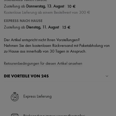
|
10 €
Zustellung ab
Donnerstag, 13. August
Kostenlose Lieferung ab einem Bestellwert von 300 €
EXPRESS NACH HAUSE
|
15 €
Zustellung ab
Dienstag, 11. August
Der Artikel entspricht nicht Ihren Vorstellungen?
Nehmen Sie den kostenlosen Rückversand mit Paketabholung von
zu Hause aus innerhalb von 30 Tagen in Anspruch.
Retourenbedingungen für diesen Artikel ansehen
DIE VORTEILE VON 24S
Ihre Vorteile
✓ Expresslieferung in über 100 Ländern
Express Lieferung
✓ Kostenlose Retouren
✓ Professionelle Beratung von unseren Personal Shoppers rund um
die Uhr (24h/24)