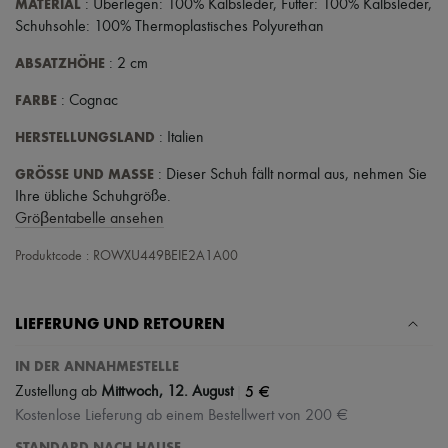
MATERIAL
: Überlegen: 100% Kalbsleder, Futter: 100% Kalbsleder,
Hüte
Taschenschmuck und Schlüsselanhänger
Schuhsohle: 100% Thermoplastisches Polyurethan
Haar-Accessoires
High-Tech & Lifestyle-Zubehör
ABSATZHÖHE
: 2 cm
Handschuhe
FARBE
Schmuck
: Cognac
Alle Produkte
HERSTELLUNGSLAND
: Italien
Ohrringe
Halsketten
GRÖSSE UND MASSE
: Dieser Schuh fällt normal aus, nehmen Sie
Armbänder
Ringe
Ihre übliche Schuhgröße.
Beauty
Gröβentabelle ansehen
Alle Produkte
Parfums
Produktcode : ROWXU449BEIE2A1A00
Kerzen & Raumdüfte
Make-up
Gesichtspflege
LIEFERUNG UND RETOUREN
Körperpflege
Haarpflege
IN DER ANNAHMESTELLE
Sonnenschutz
Mini- und Reiseformate
|
5 €
Zustellung ab
Mittwoch, 12. August
Ultimates
Kostenlose Lieferung ab einem Bestellwert von 200 €
STANDARD NACH HAUSE