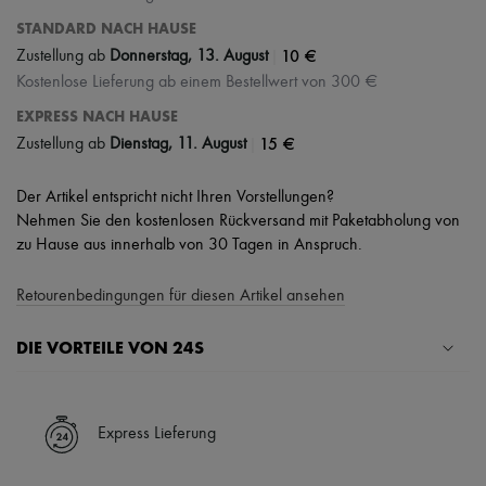
STANDARD NACH HAUSE
|
10 €
Zustellung ab
Donnerstag, 13. August
Kostenlose Lieferung ab einem Bestellwert von 300 €
EXPRESS NACH HAUSE
|
15 €
Zustellung ab
Dienstag, 11. August
Der Artikel entspricht nicht Ihren Vorstellungen?
Nehmen Sie den kostenlosen Rückversand mit Paketabholung von
zu Hause aus innerhalb von 30 Tagen in Anspruch.
Retourenbedingungen für diesen Artikel ansehen
DIE VORTEILE VON 24S
Ihre Vorteile
✓ Expresslieferung in über 100 Ländern
Express Lieferung
✓ Kostenlose Retouren
✓ Professionelle Beratung von unseren Personal Shoppers rund um