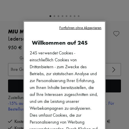
Zimmermann
Neuheiten
Bekleidung
Alle Produkte
Neue Marken
Fortfahren ohne Akzeptieren
Kleider
MIU MIU
Oberteile
Ledersandalen
Sets
Willkommen auf 24S
Jacken
950 €
Röcke
24S verwendet Cookies -
Strandkleidung
Gröβentabelle ansehen
einschließlich Cookies von
Shorts
Drittanbietern - zum Zwecke des
Denim
Ihre Gröβe auswählen
Strickwaren
Betriebs, zur statistischen Analyse und
Hosen
zur Personalisierung Ihrer Erfahrung,
Mäntel
In den Warenkorb
um Ihnen Inhalte bereitzustellen, die
Leder
auf Ihre Interessen zugeschnitten sind,
Anzüge
Zustellung ab
Dienstag, 11. August
Sweatshirts
und um die Leistung unserer
-15% auf Ihre Erste Bestellung mit dem Code 15FIRST. Für
Schuhe
Bestellungen über 200€
Werbekampagnen zu analysieren.
Alle Produkte
Dies umfasst Cookies, die zur
Sandalen
Kostenlose Lieferung ab einem Bestellwert von 200 €
Personalisierung von Werbung
Turnschuhe
Ballerinas
Kostenlose Rücksendung und Abholung zu Hause