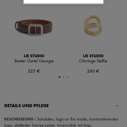
Schals
Hüte
Taschenschmuck und Schlüsselanhänger
Haar-Accessoires
High-Tech & Lifestyle-Zubehör
Handschuhe
Schmuck
Alle Produkte
Ohrringe
Halsketten
Armbänder
LIE STUDIO
LIE STUDIO
Ringe
Breiter Gürtel Georgia
Ohrringe Steffie
Beauty
225 €
260 €
Alle Produkte
Parfums
Kerzen & Raumdüfte
Make-up
Gesichtspflege
Körperpflege
Haarpflege
DETAILS UND PFLEGE
Sonnenschutz
Mini- und Reiseformate
BESCHREIBUNG
:
Sandalen
,
logo on the inside
,
kontrastierendes
Ultimates
logo
,
glattleder
,
karree-spitze
,
innensohle mit logo
.