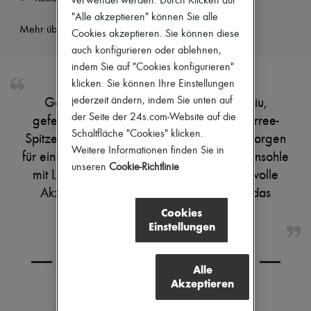
verwendet werden. Durch Klicken auf
Pumps
"Alle akzeptieren" können Sie alle
Stiefel & Stiefeletten
Mehr über dieses Produkt erfahren
Cookies akzeptieren. Sie können diese
Mokassins
auch konfigurieren oder ablehnen,
Mary Janes
Derbys & Oxfords
indem Sie auf "Cookies konfigurieren"
Espadrilles
klicken. Sie können Ihre Einstellungen
Taschen
jederzeit ändern, indem Sie unten auf
Genieße die Ledersandalen von Miu Miu,
Alle Produkte
Crossover-Taschen
der Seite der 24s.com-Website auf die
gefertigt aus glattem Leder mit offener Karree-
Schultertaschen
Schaltfläche "Cookies" klicken.
Spitze. Breite Träger und sichtbare Nähte sorgen
Handtaschen
Weitere Informationen finden Sie in
für einen modernen Look, während die Innensohle
Körbe
unseren
Cookie-Richtlinie
Täschchen
mit Logo und das kontrastierende Logo stilvolle
Gepäck
Akzente setzen. Ton-in-Ton-Futter rundet das
Rucksäcke
Bucket-Bag
Design elegant ab.
Cookies
Mini-Taschen
Einstellungen
Bestsellers
Accessoires
KOMBINIEREN SIE DEN ARTIKEL MIT
Alle Produkte
Alle
Sonnenbrillen
Akzeptieren
Gürtel
Kleine Lederwaren