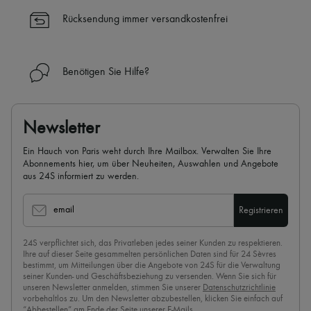
die Uhr (24h/24)
Rücksendung immer versandkostenfrei
✓
Mehr erfahren über 24S, ein Haus aus der LVMH-Gruppe
Benötigen Sie Hilfe?
Newsletter
Ein Hauch von Paris weht durch Ihre Mailbox. Verwalten Sie Ihre
Abonnements hier, um über Neuheiten, Auswahlen und Angebote
aus 24S informiert zu werden.
email
Registrieren
24S verpflichtet sich, das Privatleben jedes seiner Kunden zu respektieren.
Ihre auf dieser Seite gesammelten persönlichen Daten sind für 24 Sèvres
bestimmt, um Mitteilungen über die Angebote von 24S für die Verwaltung
seiner Kunden- und Geschäftsbeziehung zu versenden. Wenn Sie sich für
unseren Newsletter anmelden, stimmen Sie unserer
Datenschutzrichtlinie
vorbehaltlos zu. Um den Newsletter abzubestellen, klicken Sie einfach auf
“Abbestellen” am Ende der Seite unserer E-Mails.