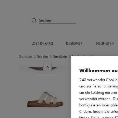
Suchen
LOST IN PARIS
DESIGNER
NEUHEITEN
Startseite
Schuhe
Sandalen
Flache Sandalen
Willkommen au
24S verwendet Cookies -
und zur Personalisierung
um die Leistung unsere
verwendet werden. Durc
konfigurieren oder able
ändern, indem Sie unten