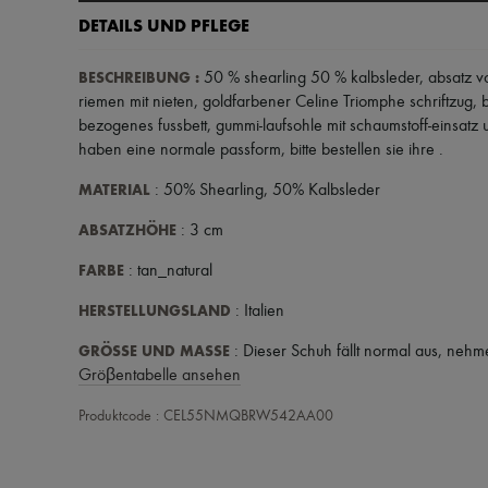
DETAILS UND PFLEGE
BESCHREIBUNG
:
50 % shearling 50 % kalbsleder
,
absatz 
riemen mit nieten
,
goldfarbener Celine Triomphe schriftzug
,
bezogenes fussbett
,
gummi-laufsohle mit schaumstoff-einsatz
haben eine normale passform, bitte bestellen sie ihre
.
MATERIAL
: 50% Shearling, 50% Kalbsleder
ABSATZHÖHE
: 3 cm
FARBE
: tan_natural
HERSTELLUNGSLAND
: Italien
GRÖSSE UND MASSE
: Dieser Schuh fällt normal aus, nehm
Gröβentabelle ansehen
Produktcode : CEL55NMQBRW542AA00