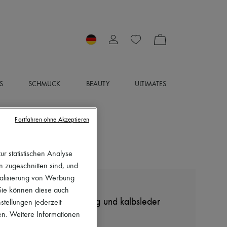
S
SCHMUCK
BEAUTY
ULTIMATES
Fortfahren ohne Akzeptieren
r statistischen Analyse
en zugeschnitten sind, und
nalisierung von Werbung
CELINE
 Sie können diese auch
Mules Tippi aus shearling und kalbsleder
stellungen jederzeit
en. Weitere Informationen
890 €