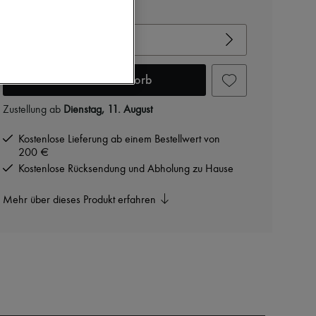
Gröβentabelle ansehen
Ihre Gröβe auswählen
In den Warenkorb
Zustellung ab
Dienstag, 11. August
Kostenlose Lieferung ab einem Bestellwert von
200 €
Kostenlose Rücksendung und Abholung zu Hause
Mehr über dieses Produkt erfahren