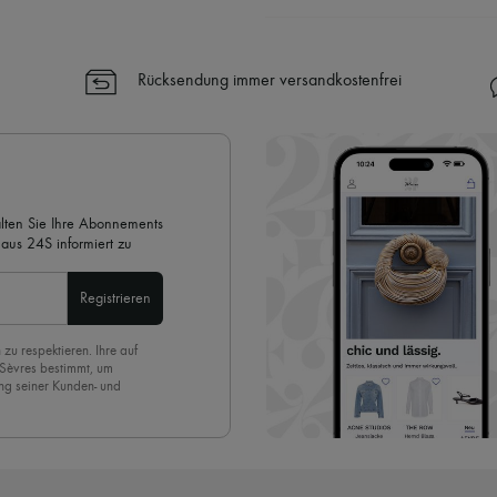
Ihre Vorteile
✓ Expresslieferung in über 100 
Rücksendung immer versandkostenfrei
✓ Kostenlose Retouren
✓ Professionelle Beratung von u
✓
Mehr erfahren über 24S, ein
alten Sie Ihre Abonnements
aus 24S informiert zu
Registrieren
 zu respektieren. Ihre auf
 Sèvres bestimmt, um
ng seiner Kunden- und
eren Newsletter anmelden,
. Um den Newsletter
nde der Seite unserer E-