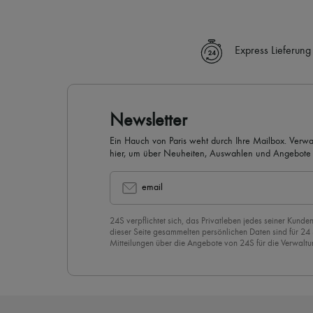
Express Lieferung
Newsletter
Ein Hauch von Paris weht durch Ihre Mailbox. Verw
hier, um über Neuheiten, Auswahlen und Angebote 
werden.
email
24S verpflichtet sich, das Privatleben jedes seiner Kunden
dieser Seite gesammelten persönlichen Daten sind für 24
Mitteilungen über die Angebote von 24S für die Verwaltu
Geschäftsbeziehung zu versenden. Wenn Sie sich für uns
stimmen Sie unserer
Datenschutzrichtlinie
vorbehaltlos zu
abzubestellen, klicken Sie einfach auf “Abbestellen” am E
Mails.