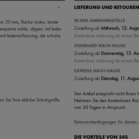
LIEFERUNG UND RETOURE
IN DER ANNAHMESTELLE
von 30 mm
,
flache mules
,
breite
Zustellung ab
Mittwoch, 12. Augu
bequeme sohle
,
slipper
,
mit leder
 und ledereinfassung
,
die schuhe
Kostenlose Lieferung ab einem Be
STANDARD NACH HAUSE
Zustellung ab
Donnerstag, 13. Au
Kostenlose Lieferung ab einem Be
EXPRESS NACH HAUSE
Zustellung ab
Dienstag, 11. Augus
Der Artikel entspricht nicht Ihren
en Sie Ihre übliche Schuhgröße.
Nehmen Sie den kostenlosen Rück
von 30 Tagen in Anspruch.
Retourenbedingungen für diesen 
DIE VORTEILE VON 24S