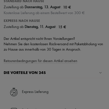
STANDARD NACH HAUSE
|
10 €
Zustellung ab
Donnerstag, 13. August
Kostenlose Lieferung ab einem Bestellwert von 300 €
EXPRESS NACH HAUSE
|
15 €
Zustellung ab
Dienstag, 11. August
Der Artikel entspricht nicht Ihren Vorstellungen?
Nehmen Sie den kostenlosen Rückversand mit Paketabholung von
zu Hause aus innerhalb von 30 Tagen in Anspruch.
Retourenbedingungen für diesen Artikel ansehen
DIE VORTEILE VON 24S
Ihre Vorteile
✓ Expresslieferung in über 100 Ländern
Express Lieferung
✓ Kostenlose Retouren
✓ Professionelle Beratung von unseren Personal Shoppers rund um
die Uhr (24h/24)