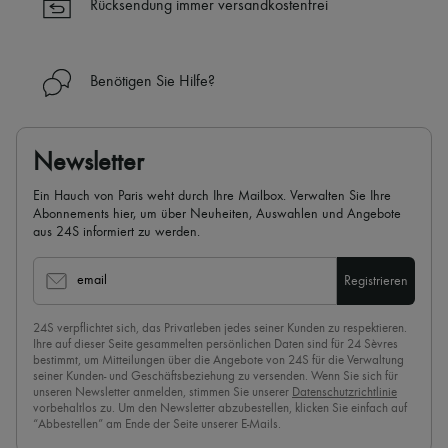
Rücksendung immer versandkostenfrei
✓
Mehr erfahren über 24S, ein Haus aus der LVMH-Gruppe
Benötigen Sie Hilfe?
Newsletter
Ein Hauch von Paris weht durch Ihre Mailbox. Verwalten Sie Ihre
Abonnements hier, um über Neuheiten, Auswahlen und Angebote
aus 24S informiert zu werden.
email
Registrieren
24S verpflichtet sich, das Privatleben jedes seiner Kunden zu respektieren.
Ihre auf dieser Seite gesammelten persönlichen Daten sind für 24 Sèvres
bestimmt, um Mitteilungen über die Angebote von 24S für die Verwaltung
seiner Kunden- und Geschäftsbeziehung zu versenden. Wenn Sie sich für
unseren Newsletter anmelden, stimmen Sie unserer
Datenschutzrichtlinie
vorbehaltlos zu. Um den Newsletter abzubestellen, klicken Sie einfach auf
“Abbestellen” am Ende der Seite unserer E-Mails.