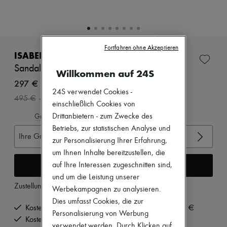
Neuheiten
Bekleidung
Alle Produkte
Neue Marken
Kleider
Fortfahren ohne Akzeptieren
Oberteile
ISABEL MARANT
Sets
Sandalen Joonya
Willkommen auf 24S
Jacken
Röcke
297 €
Strandkleidung
24S verwendet Cookies -
-
40
%
495 €
Shorts
einschließlich Cookies von
Denim
Drittanbietern - zum Zwecke des
Gröβentabelle ansehen
Strickwaren
Betriebs, zur statistischen Analyse und
Hosen
Ihre Gröβe auswählen
Mäntel
zur Personalisierung Ihrer Erfahrung,
Leder
um Ihnen Inhalte bereitzustellen, die
Anzüge
In den Warenkorb
auf Ihre Interessen zugeschnitten sind,
Sweatshirts
und um die Leistung unserer
Schuhe
Zustellung ab
Dienstag, 11. August
Alle Produkte
Werbekampagnen zu analysieren.
Sandalen
Dies umfasst Cookies, die zur
Turnschuhe
Kostenlose Lieferung ab einem Bestellwert von 200 €
Personalisierung von Werbung
Ballerinas
Kostenlose Rücksendung und Abholung zu Hause
verwendet werden. Durch Klicken auf
Pumps