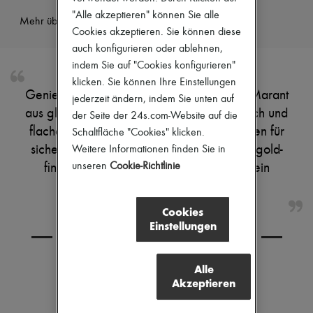
Stiefel & Stiefeletten
"Alle akzeptieren" können Sie alle
Mehr über dieses Produkt erfahren
Mokassins
Cookies akzeptieren. Sie können diese
Mary Janes
auch konfigurieren oder ablehnen,
Derbys & Oxfords
Espadrilles
indem Sie auf "Cookies konfigurieren"
Taschen
klicken. Sie können Ihre Einstellungen
Alle Produkte
Genieße die Sandalen Joonya von Isabel Marant
jederzeit ändern, indem Sie unten auf
Crossover-Taschen
aus glattem Leder mit offenem Zehenbereich und
der Seite der 24s.com-Website auf die
Schultertaschen
flachem Absatz. Riemen mit Schnalle sorgen für
Handtaschen
Schaltfläche "Cookies" klicken.
Körbe
sicheren Halt, während Nietendetails und gold-
Weitere Informationen finden Sie in
Täschchen
unseren
Cookie-Richtlinie
finish einen modernen Akzent setzen – ein
Gepäck
Rucksäcke
stilvolles Statement für urbane Looks.
Bucket-Bag
Cookies
Mini-Taschen
Bestsellers
Einstellungen
KOMBINIEREN SIE DEN ARTIKEL MIT
Accessoires
Alle Produkte
Sonnenbrillen
Alle
Gürtel
Akzeptieren
Kleine Lederwaren
Schals