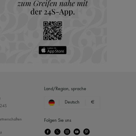
Land/Region, sprache
?
Deutsch
€
 24S
rtnerschaften
Folgen Sie uns
it