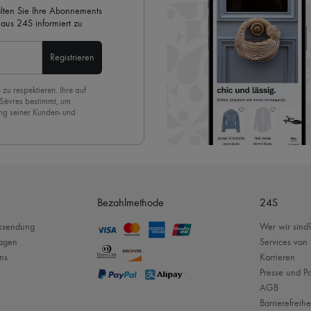
alten Sie Ihre Abonnements
aus 24S informiert zu
Registrieren
 zu respektieren. Ihre auf
 Sèvres bestimmt, um
ng seiner Kunden- und
eren Newsletter anmelden,
. Um den Newsletter
nde der Seite unserer E-
Bezahlmethode
24S
cksendung
Wer wir sind
ragen
Services von
ns
Karrieren
Presse und Pa
AGB
Barrierefreihe