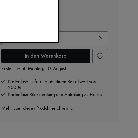
Farbe
:
clear waterfall
Gröβentabelle ansehen
Ihre Gröβe auswählen
In den Warenkorb
Zustellung ab
Montag, 10. August
Kostenlose Lieferung ab einem Bestellwert von
200 €
Kostenlose Rücksendung und Abholung zu Hause
Mehr über dieses Produkt erfahren