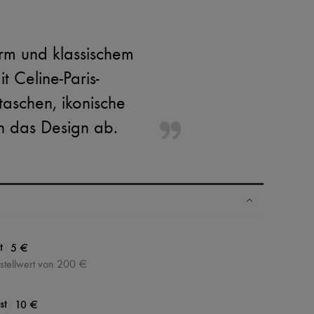
orm und klassischem
 Celine-Paris-
taschen, ikonische
n das Design ab.
N
|
5 €
t
stellwert von 200 €
|
10 €
st