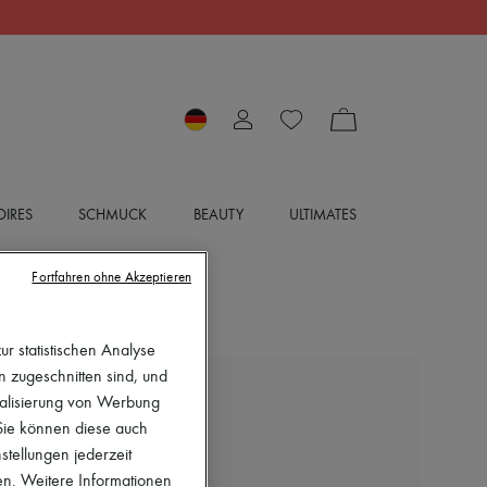
IRES
SCHMUCK
BEAUTY
ULTIMATES
Fortfahren ohne Akzeptieren
r statistischen Analyse
en zugeschnitten sind, und
CELINE
nalisierung von Werbung
Denim-Truckerjacke
 Sie können diese auch
stellungen jederzeit
1.650 €
en. Weitere Informationen