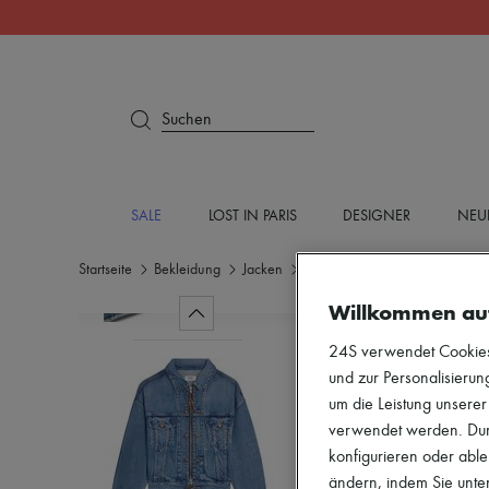
Suchen
SALE
LOST IN PARIS
DESIGNER
NEU
Startseite
Bekleidung
Jacken
Denim
Willkommen au
24S verwendet Cookies -
und zur Personalisierung
um die Leistung unsere
verwendet werden. Durc
konfigurieren oder able
ändern, indem Sie unten