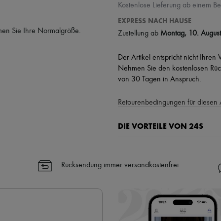
Kostenlose Lieferung ab einem Be
EXPRESS NACH HAUSE
hmen Sie Ihre Normalgröße.
Zustellung ab
Montag, 10. August
Der Artikel entspricht nicht Ihren
Nehmen Sie den kostenlosen Rück
von 30 Tagen in Anspruch.
Retourenbedingungen für diesen 
DIE VORTEILE VON 24S
Ihre Vorteile
✓ Expresslieferung in über 100 
Rücksendung immer versandkostenfrei
✓ Kostenlose Retouren
✓ Professionelle Beratung von u
✓
Mehr erfahren über 24S, ein