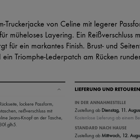
-Truckerjacke von Celine mit legerer Passf
r müheloses Layering. Ein Reißverschluss mit
t für ein markantes Finish. Brust- und Seiten
 ein Triomphe-Lederpatch am Rücken runde
LIEFERUNG UND RETOURE
IN DER ANNAHMESTELLE
Rückseite
,
lockere Passform
,
Zustellung ab
Dienstag, 11. Augus
ntaschen
,
reißverschluss mit
line Jeans-Knopf an der Tasche
,
Kostenlose Lieferung ab einem Be
30f.glh5
.
STANDARD NACH HAUSE
Zustellung ab
Mittwoch, 12. Augu