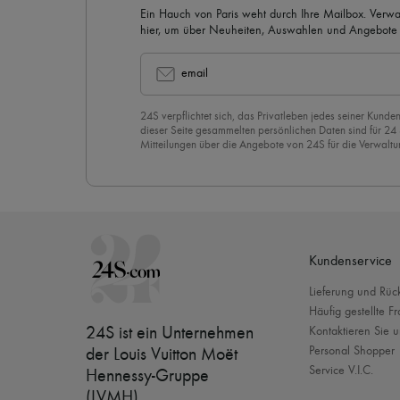
Ein Hauch von Paris weht durch Ihre Mailbox. Verw
hier, um über Neuheiten, Auswahlen und Angebote 
werden.
email
24S verpflichtet sich, das Privatleben jedes seiner Kunden
dieser Seite gesammelten persönlichen Daten sind für 24
Mitteilungen über die Angebote von 24S für die Verwaltu
Geschäftsbeziehung zu versenden. Wenn Sie sich für uns
stimmen Sie unserer
Datenschutzrichtlinie
vorbehaltlos zu
abzubestellen, klicken Sie einfach auf “Abbestellen” am E
Mails.
Kundenservice
Lieferung und Rü
Häufig gestellte F
24S ist ein Unternehmen
Kontaktieren Sie u
Personal Shopper
der Louis Vuitton Moët
Service V.I.C.
Hennessy-Gruppe
(LVMH)
.