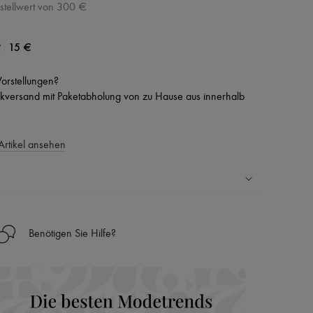
stellwert von 300 €
|
15 €
 Vorstellungen?
versand mit Paketabholung von zu Hause aus innerhalb
Artikel ansehen
Ländern
Benötigen Sie Hilfe?
nseren Personal Shoppers rund um die Uhr (24h/24)
 Haus aus der LVMH-Gruppe