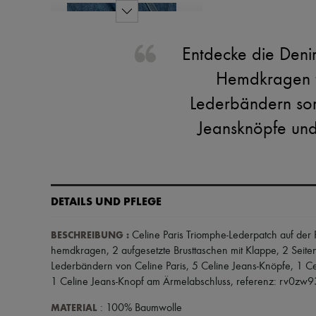
Entdecke die Denim
Hemdkragen fü
Lederbändern sorg
Jeansknöpfe und
DETAILS UND PFLEGE
BESCHREIBUNG
:
Celine Paris Triomphe-Lederpatch auf der 
hemdkragen
,
2 aufgesetzte Brusttaschen mit Klappe
,
2 Seite
Lederbändern von Celine Paris
,
5 Celine Jeans-Knöpfe
,
1 Ce
1 Celine Jeans-Knopf am Ärmelabschluss
,
referenz: rv0zw9
MATERIAL
: 100% Baumwolle