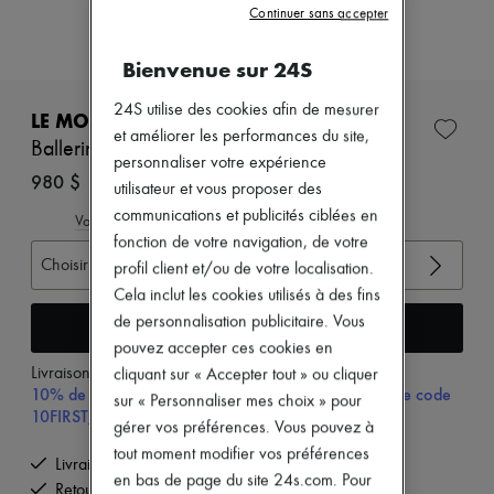
Zimmermann
Continuer sans accepter
Nouveautés
Prêt-à-porter
Bienvenue sur 24S
Tous les produits
Nouvelles marques
24S utilise des cookies afin de mesurer
Robes
LE MONDE BERYL
Tops & Chemises
et améliorer les performances du site,
Ballerines Claudia
Ensembles
personnaliser votre expérience
Vestes
980 $
utilisateur et vous proposer des
Jupes
communications et publicités ciblées en
Plage
Voir le guide des tailles
Shorts
fonction de votre navigation, de votre
Denim
Choisir votre taille
profil client et/ou de votre localisation.
Mailles
Cela inclut les cookies utilisés à des fins
Pantalons
de personnalisation publicitaire. Vous
Manteaux
Ajouter au panier
Cuir
pouvez accepter ces cookies en
Tailleurs
Livraison à partir de
mercredi 12 août
cliquant sur « Accepter tout » ou cliquer
Sweatshirts
10% de remise sur votre première commande, avec le code
sur « Personnaliser mes choix » pour
Chaussures
10FIRST, à partir de $600 CAD d'achat.
gérer vos préférences. Vous pouvez à
Tous les produits
Sandales & Mules
tout moment modifier vos préférences
Livraison offerte à partir de 600 $ d'achats
Sneakers
en bas de page du site 24s.com. Pour
Retours offerts et enlevés à domicile
Ballerines