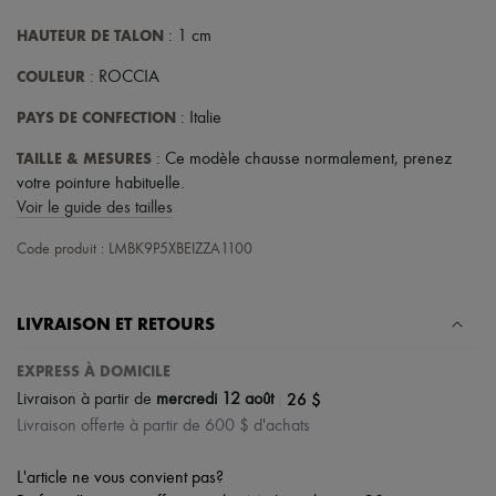
Écharpes & Foulards
Chapeaux
HAUTEUR DE TALON
: 1 cm
Accessoires de Sacs & Porte-clé
Accessoires cheveux
COULEUR
: ROCCIA
Tech & Style de vie
Gants
PAYS DE CONFECTION
: Italie
Bijoux
Tous les produits
TAILLE & MESURES
: Ce modèle chausse normalement, prenez
Boucles d'oreilles
votre pointure habituelle.
Colliers
Voir le guide des tailles
Bracelets
Bagues
Code produit : LMBK9P5XBEIZZA1100
Beauté
Tous les produits
Parfums
Bougies & Parfums d'intérieur
LIVRAISON ET RETOURS
Maquillage
Soins visage
EXPRESS À DOMICILE
Soins corps
|
26 $
Livraison à partir de
mercredi 12 août
Soins cheveux
Livraison offerte à partir de 600 $ d'achats
Solaires
Format voyage
Ultimates
L'article ne vous convient pas?