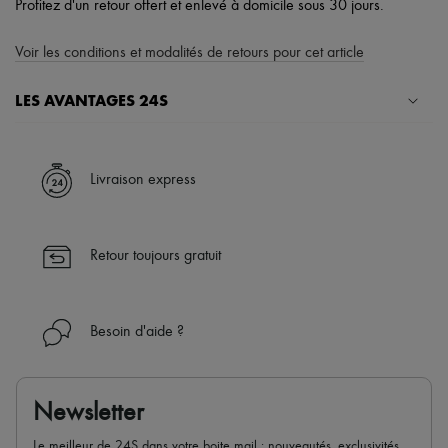
Profitez d'un retour offert et enlevé à domicile sous 30 jours.
Voir les conditions et modalités de retours pour cet article
LES AVANTAGES 24S
Un shopping en toute sérénité
✓ Bénéficiez de la livraison express dans plus de 100 pays
Livraison express
✓ Soyez libre de changer d’avis, les retours sont toujours offerts
✓ Profitez des conseils de nos personal shoppers et d’un service
client 24h/24
Retour toujours gratuit
✓
En savoir plus sur 24S, une maison du groupe LVMH
Besoin d'aide ?
Newsletter
Le meilleur de 24S dans votre boite mail : nouveautés, exclusivités,