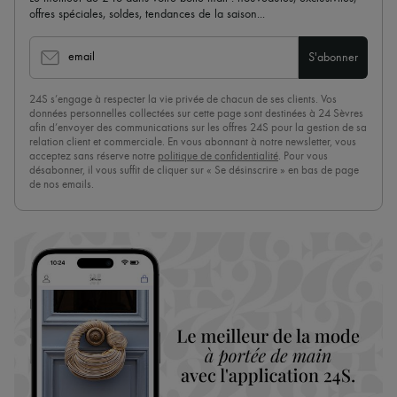
offres spéciales, soldes, tendances de la saison...
email
S'abonner
24S s’engage à respecter la vie privée de chacun de ses clients. Vos
données personnelles collectées sur cette page sont destinées à 24 Sèvres
afin d’envoyer des communications sur les offres 24S pour la gestion de sa
relation client et commerciale. En vous abonnant à notre newsletter, vous
acceptez sans réserve notre
politique de confidentialité
. Pour vous
désabonner, il vous suffit de cliquer sur « Se désinscrire » en bas de page
de nos emails.