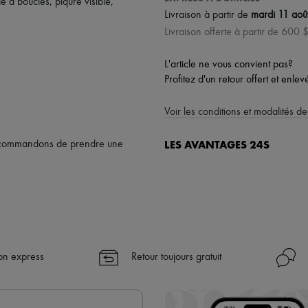
de à boucles
,
piqûre visible
,
Livraison à partir de
mardi 11 aoû
Livraison offerte à partir de 600 
L'article ne vous convient pas?
Profitez d'un retour offert et enle
Voir les conditions et modalités de
LES AVANTAGES 24S
recommandons de prendre une
Un shopping en toute sérénité
✓ Bénéficiez de la livraison exp
✓ Soyez libre de changer d’avis, l
✓ Profitez des conseils de nos pe
✓
En savoir plus sur 24S, une 
son express
Retour toujours gratuit