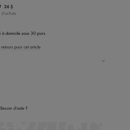
|
26 $
t
$ d'achats
vé à domicile sous 30 jours.
 retours pour cet article
ress dans plus de 100 pays
es retours sont toujours offerts
rsonal shoppers et d’un service client 24h/24
maison du groupe LVMH
Besoin d'aide ?