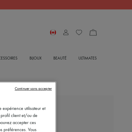
ESSOIRES
BIJOUX
BEAUTÉ
ULTIMATES
Continuer sans accepter
LE MONDE BERYL
 expérience utilisateur et
Ballerines Stella
rofil client et/ou de
605 $
s pouvez accepter ces
vos préférences. Vous
-
30
%