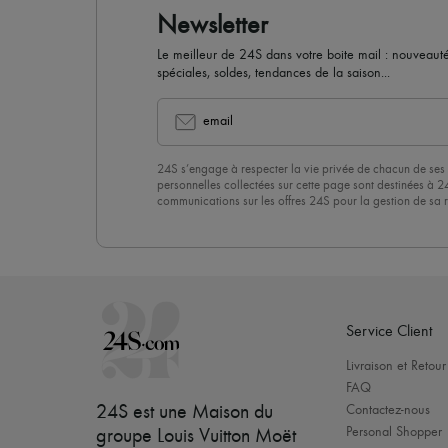
Newsletter
Le meilleur de 24S dans votre boite mail : nouveautés,
spéciales, soldes, tendances de la saison...
email
24S s’engage à respecter la vie privée de chacun de ses 
personnelles collectées sur cette page sont destinées à 2
communications sur les offres 24S pour la gestion de sa re
commerciale. En vous abonnant à notre newsletter, vous 
politique de confidentialité
. Pour vous désabonner, il vous
désinscrire » en bas de page de nos emails.
Service Client
Livraison et Retour
FAQ
24S est une Maison du
Contactez-nous
Personal Shopper
groupe Louis Vuitton Moët