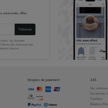
 exclusivités, offres
S'abonner
clients. Vos données
4 Sèvres afin d’envoyer des
lation client et
acceptez sans réserve notre
 suffit de cliquer sur « Se
Moyens de paiement
24S
Qui sommes-
Les services 
Carrières
Relations Pres