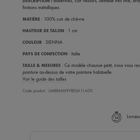
DESCRIPTION
:
Ballerines
,
cuir velours
,
semelle très fine
,
bri
finitions métalliques
.
MATIÈRE
: 100% cuir de chèvre
HAUTEUR DE TALON
: 1 cm
COULEUR
: SIENNA
PAYS DE CONFECTION
: Italie
TAILLE & MESURES
: Ce modèle chausse petit, nous vous 
pointure au-dessus de votre pointure habituelle.
Voir le guide des tailles
Code produit : LMB8MM9VBEIJA11A00
Livrai