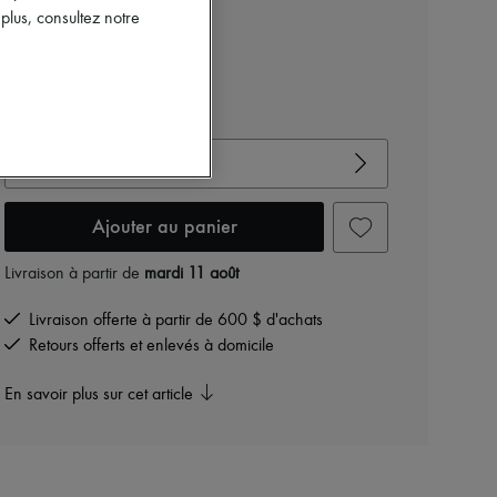
865 $
lus, consultez notre
Couleur
:
SIENNA
Voir le guide des tailles
Choisir votre taille
Ajouter au panier
Livraison à partir de
mardi 11 août
Livraison offerte à partir de 600 $ d'achats
Retours offerts et enlevés à domicile
En savoir plus sur cet article