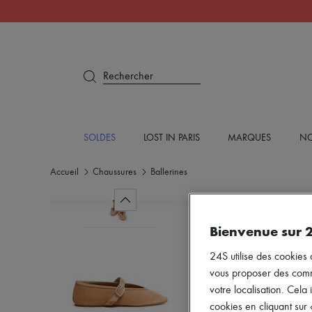
Rechercher
SOLDES
LOST IN PARIS
MARQUES
NO
Accueil
Chaussures
Ballerines
Bienvenue sur 
24S utilise des cookies 
vous proposer des commun
votre localisation. Cela 
cookies en cliquant sur