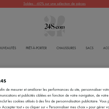
Soldes : -60% sur une sélection de pièces
UVEAUTÉS
PRÊT-À-PORTER
CHAUSSURES
SACS
ACC
24S
afin de mesurer et améliorer les performances du site, personnaliser votre
ications et publicités ciblées en fonction de votre navigation, de votre p
inclut les cookies utilisés à des fins de personnalisation publicitaire. Vou
 « Accepter tout » ou cliquer sur « Personnaliser mes choix » pour gérer 