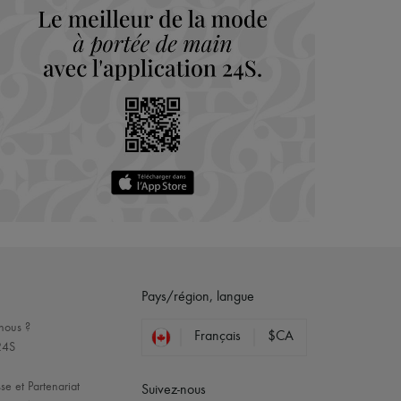
Pays/région, langue
nous ?
Français
$CA
24S
se et Partenariat
Suivez-nous