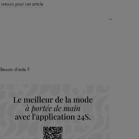
 retours pour cet article
ress dans plus de 100 pays
es retours sont toujours offerts
rsonal shoppers et d’un service client 24h/24
maison du groupe LVMH
Besoin d'aide ?