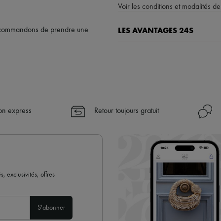
Voir les conditions et modalités de
LES AVANTAGES 24S
recommandons de prendre une
Un shopping en toute sérénité
✓ Bénéficiez de la livraison exp
✓ Soyez libre de changer d’avis, l
✓ Profitez des conseils de nos pe
✓
En savoir plus sur 24S, une 
son express
Retour toujours gratuit
 exclusivités, offres
S'abonner