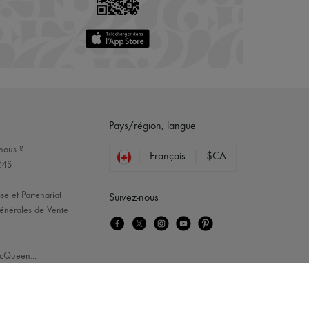
Pays/région, langue
nous ?
Français
$CA
24S
se et Partenariat
Suivez-nous
énérales de Vente
cQueen
...