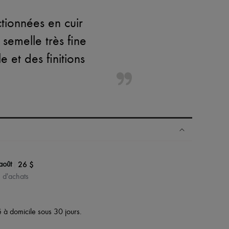
tionnées en cuir
 semelle très fine
 et des finitions
|
26 $
août
$ d'achats
vé à domicile sous 30 jours.