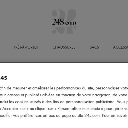
PRÊT-À-PORTER
CHAUSSURES
SACS
ACCESS
24S
afin de mesurer et améliorer les performances du site, personnaliser votre
ications et publicités ciblées en fonction de votre navigation, de votre p
inclut les cookies utilisés à des fins de personnalisation publicitaire. Vou
 « Accepter tout » ou cliquer sur « Personnaliser mes choix » pour gérer 
difier vos préférences en bas de page du site 24s.com. Pour en savoir p