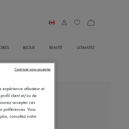
OIRES
BIJOUX
BEAUTÉ
ULTIMATES
Continuer sans accepter
 expérience utilisateur et
LE MONDE BERYL
rofil client et/ou de
Ballerines Stella
s pouvez accepter ces
865 $
vos préférences. Vous
lus, consultez notre
Couleur
:
TAUPE