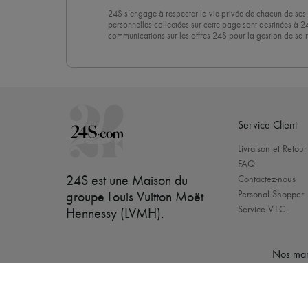
24S s’engage à respecter la vie privée de chacun de ses 
personnelles collectées sur cette page sont destinées à 2
communications sur les offres 24S pour la gestion de sa re
commerciale. En vous abonnant à notre newsletter, vous 
politique de confidentialité
. Pour vous désabonner, il vous
désinscrire » en bas de page de nos emails.
Service Client
Livraison et Retour
FAQ
24S est une Maison du
Contactez-nous
Personal Shopper
groupe Louis Vuitton Moët
Service V.I.C.
Hennessy (LVMH)
.
Nos mar