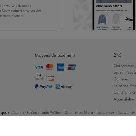
clients. Vos données
4 Sèvres afin d’envoyer des
lation client et
acceptez sans réserve notre
 suffit de cliquer sur « Se
Moyens de paiement
24S
Qui sommes-
Les services 
Carrières
Relations Pres
Conditions G
Accessibilité
ques :
Celine
-
Chloe
-
Louis Vuitton
-
Dior
-
Max Mara
-
Jacquemus
-
Loewe
-
M
Mentions légales
-
Cookies