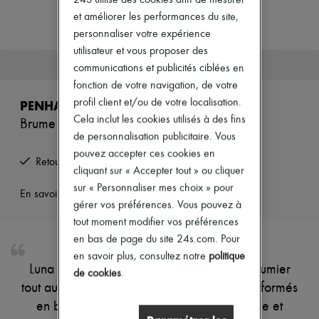
24S utilise des cookies afin de mesurer
Nouveautés
et améliorer les performances du site,
Prêt-à-porter
Tous les produits
personnaliser votre expérience
Nouvelles marques
utilisateur et vous proposer des
Robes
Cet article n'est plus disponible.
communications et publicités ciblées en
Tops & Chemises
fonction de votre navigation, de votre
Ensembles
Vestes
profil client et/ou de votre localisation.
PENHALIGON'S
Jupes
Cela inclut les cookies utilisés à des fins
Brume pour corps Luna 150 ml
Plage
de personnalisation publicitaire. Vous
Shorts
pouvez accepter ces cookies en
Denim
Retours offerts et enlevés à domicile
Mailles
cliquant sur « Accepter tout » ou cliquer
Pantalons
sur « Personnaliser mes choix » pour
En savoir plus sur cet article
Manteaux
gérer vos préférences. Vous pouvez à
Cuir
tout moment modifier vos préférences
Tailleurs
Sweatshirts
en bas de page du site 24s.com. Pour
Chaussures
en savoir plus, consultez notre
politique
Tous les produits
Luna scintille de bergamote et de sapin baumier
de cookies
.
Sandales & Mules
tout au long de la nuit. Ses dons divins, transformés
Sneakers
Ballerines
en brume pour le corps. La rose, rafraîchie et
Escarpins