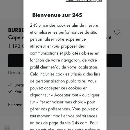
Continuer sans accepter
Zimmermann
Nouveautés
Prêt-à-porter
Bienvenue sur 24S
Tous les produits
Nouvelles marques
24S utilise des cookies afin de mesurer
BURBERRY
Robes
et améliorer les performances du site,
Tops & Chemises
Cape en cachemire et laine Check contrastant
personnaliser votre expérience
Ensembles
1 190 CHF
utilisateur et vous proposer des
Vestes
Jupes
communications et publicités ciblées en
Plage
Ajouter au panier
fonction de votre navigation, de votre
Shorts
profil client et/ou de votre localisation.
Denim
Livraison à partir de
mardi 11 août
Mailles
Cela inclut les cookies utilisés à des fins
Pantalons
de personnalisation publicitaire. Vous
Manteaux
Livraison offerte à partir de 200 CHF d'achats
pouvez accepter ces cookies en
Cuir
Retours offerts et enlevés à domicile
cliquant sur « Accepter tout » ou cliquer
Tailleurs
Sweatshirts
sur « Personnaliser mes choix » pour
En savoir plus sur cet article
Chaussures
gérer vos préférences. Vous pouvez à
Tous les produits
tout moment modifier vos préférences
Sandales & Mules
en bas de page du site 24s.com. Pour
Sneakers
Ballerines