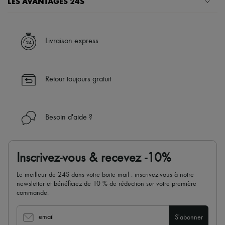
LES AVANTAGES 24S
Un shopping en toute sérénité
✓ Bénéficiez de la livraison express dans plus de 100 pays
Livraison express
✓ Soyez libre de changer d’avis, les retours sont toujours offerts
✓ Profitez des conseils de nos personal shoppers et d’un service
client 24h/24
Retour toujours gratuit
✓
En savoir plus sur 24S, une maison du groupe LVMH
Besoin d'aide ?
Inscrivez-vous & recevez -10%
Le meilleur de 24S dans votre boite mail : inscrivez-vous à notre
newsletter et bénéficiez de 10 % de réduction sur votre première
commande.
email
S'abonner