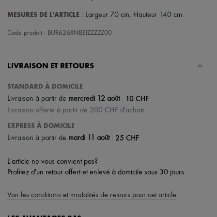
Écharpes & Foulards
Chapeaux
MESURES DE L'ARTICLE
: Largeur 70 cm, Hauteur 140 cm.
Accessoires de Sacs & Porte-clé
Accessoires cheveux
Code produit : BUR626XNBEIZZZZZ00
Tech & Style de vie
Gants
Bijoux
LIVRAISON ET RETOURS
Tous les produits
Boucles d'oreilles
Colliers
STANDARD À DOMICILE
Bracelets
|
10 CHF
Livraison à partir de
mercredi 12 août
Bagues
Livraison offerte à partir de 200 CHF d'achats
Beauté
Tous les produits
EXPRESS À DOMICILE
Parfums
|
25 CHF
Livraison à partir de
mardi 11 août
Bougies & Parfums d'intérieur
Maquillage
Soins visage
L'article ne vous convient pas?
Soins corps
Profitez d'un retour offert et enlevé à domicile sous 30 jours.
Soins cheveux
Solaires
Voir les conditions et modalités de retours pour cet article
Format voyage
Ultimates