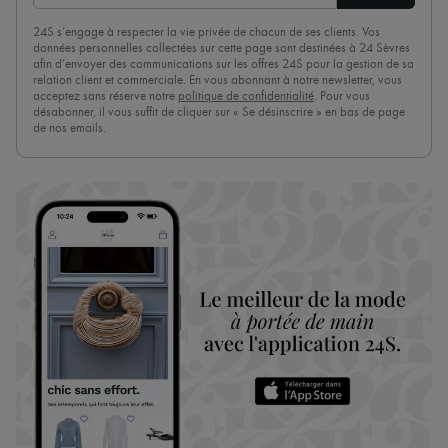
24S s’engage à respecter la vie privée de chacun de ses clients. Vos
données personnelles collectées sur cette page sont destinées à 24 Sèvres
afin d’envoyer des communications sur les offres 24S pour la gestion de sa
relation client et commerciale. En vous abonnant à notre newsletter, vous
acceptez sans réserve notre
politique de confidentialité
. Pour vous
désabonner, il vous suffit de cliquer sur « Se désinscrire » en bas de page
de nos emails.