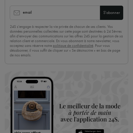
email
S'abonner
24S s’engage à respecter la vie privée de chacun de ses clients. Vos
données personnelles collectées sur cette page sont destinées à 24 Sèvres
afin d’envoyer des communications sur les offres 24S pour la gestion de sa
relation client et commerciale. En vous abonnant à notre newsletter, vous
acceptez sans réserve notre
politique de confidentialité
. Pour vous
désabonner, il vous suffit de cliquer sur « Se désinscrire » en bas de page
de nos emails.