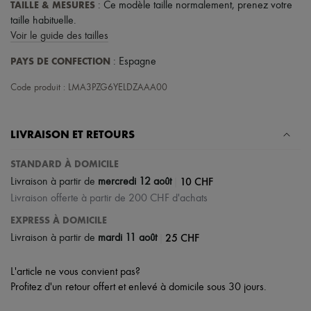
Écharpes & Foulards
TAILLE & MESURES
: Ce modèle taille normalement, prenez votre
Chapeaux
taille habituelle.
Accessoires de Sacs & Porte-clé
Voir le guide des tailles
Accessoires cheveux
Tech & Style de vie
PAYS DE CONFECTION
: Espagne
Gants
Bijoux
Code produit : LMA3PZG6YELDZAAA00
Tous les produits
Boucles d'oreilles
Colliers
LIVRAISON ET RETOURS
Bracelets
Bagues
Beauté
STANDARD À DOMICILE
Tous les produits
|
10 CHF
Livraison à partir de
mercredi 12 août
Parfums
Livraison offerte à partir de 200 CHF d'achats
Bougies & Parfums d'intérieur
Maquillage
EXPRESS À DOMICILE
Soins visage
|
25 CHF
Livraison à partir de
mardi 11 août
Soins corps
Soins cheveux
Solaires
L'article ne vous convient pas?
Format voyage
Profitez d'un retour offert et enlevé à domicile sous 30 jours.
Ultimates