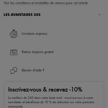
Voir les conditions et modalités de retours pour cet article
LES AVANTAGES 24S
Un shopping en toute sérénité
✓ Bénéficiez de la livraison express dans plus de 100 pays
Livraison express
✓ Soyez libre de changer d’avis, les retours sont toujours offerts
✓ Profitez des conseils de nos personal shoppers et d’un service
client 24h/24
Retour toujours gratuit
✓
En savoir plus sur 24S, une maison du groupe LVMH
Besoin d'aide ?
Inscrivez-vous & recevez -10%
Le meilleur de 24S dans votre boite mail : inscrivez-vous à notre
newsletter et bénéficiez de 10 % de réduction sur votre première
commande.