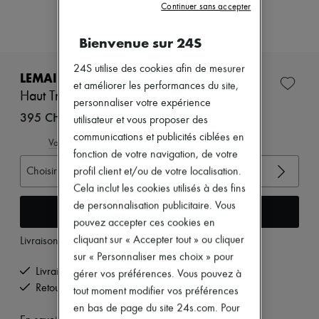
Zimmermann
Continuer sans accepter
Nouveautés
Prêt-à-porter
Bienvenue sur 24S
Tous les produits
Nouvelles marques
24S utilise des cookies afin de mesurer
Robes
LEMAIRE
et améliorer les performances du site,
Tops & Chemises
Haut Trompe l'oeil sans couture
Ensembles
personnaliser votre expérience
Vestes
395 CHF
utilisateur et vous proposer des
Jupes
communications et publicités ciblées en
Plage
Voir le guide des tailles
fonction de votre navigation, de votre
Shorts
Denim
Choisir votre taille
profil client et/ou de votre localisation.
Mailles
Cela inclut les cookies utilisés à des fins
Pantalons
de personnalisation publicitaire. Vous
Manteaux
Ajouter au panier
Cuir
pouvez accepter ces cookies en
Tailleurs
cliquant sur « Accepter tout » ou cliquer
Livraison à partir de
mardi 11 août
Sweatshirts
sur « Personnaliser mes choix » pour
Chaussures
Livraison offerte à partir de 200 CHF d'achats
gérer vos préférences. Vous pouvez à
Tous les produits
Retours offerts et enlevés à domicile
Sandales & Mules
tout moment modifier vos préférences
Sneakers
en bas de page du site 24s.com. Pour
Ballerines