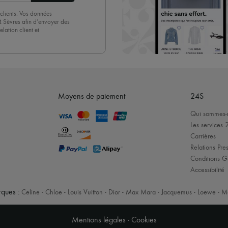
clients. Vos données
4 Sèvres afin d’envoyer des
lation client et
acceptez sans réserve notre
 suffit de cliquer sur « Se
Moyens de paiement
24S
Qui sommes-
Les services 
Carrières
Relations Pres
Conditions G
Accessibilité
ques :
Celine
-
Chloe
-
Louis Vuitton
-
Dior
-
Max Mara
-
Jacquemus
-
Loewe
-
M
Mentions légales
-
Cookies