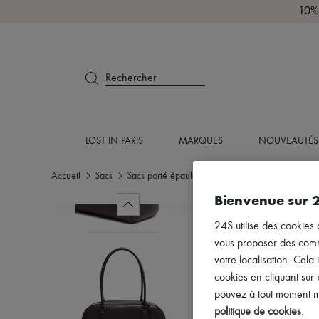
10% 
Rechercher
LOST IN PARIS
MARQUES
NOUVEAUTÉS
Accueil
Sacs
Sacs porté épaule
Sac porté à l'épaule
Bienvenue sur 
24S utilise des cookies 
vous proposer des commun
votre localisation. Cela 
cookies en cliquant sur
pouvez à tout moment mo
politique de cookies
.