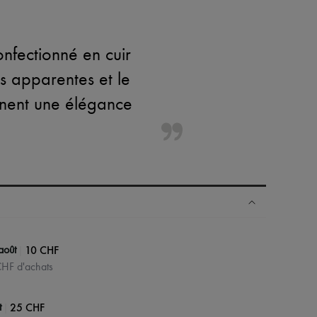
nfectionné en cuir
es apparentes et le
gnent une élégance
|
10 CHF
août
 CHF d'achats
|
25 CHF
t