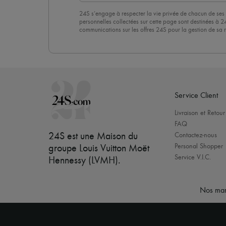
24S s’engage à respecter la vie privée de chacun de ses 
personnelles collectées sur cette page sont destinées à 2
communications sur les offres 24S pour la gestion de sa re
commerciale. En vous abonnant à notre newsletter, vous 
politique de confidentialité
. Pour vous désabonner, il vous
désinscrire » en bas de page de nos emails.
Service Client
Livraison et Retour
FAQ
24S est une Maison du
Contactez-nous
Personal Shopper
groupe Louis Vuitton Moët
Service V.I.C.
Hennessy (LVMH)
.
Nos mar