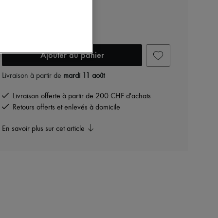
THE ROW
E/W India
4 850 CHF
Ajouter au panier
Livraison à partir de
mardi 11 août
Livraison offerte à partir de 200 CHF d'achats
Retours offerts et enlevés à domicile
En savoir plus sur cet article