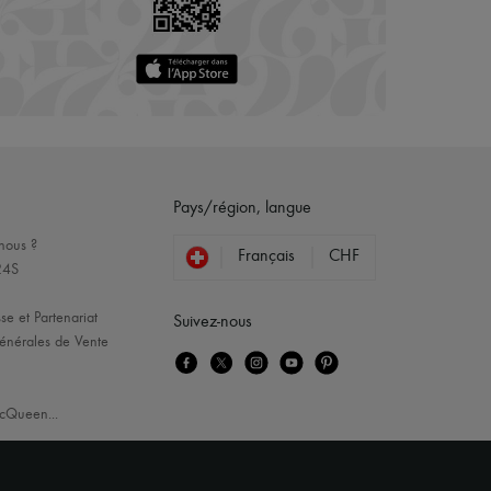
Pays/région, langue
nous ?
Français
CHF
24S
se et Partenariat
Suivez-nous
énérales de Vente
cQueen
...