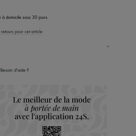
vé à domicile sous 30 jours.
 retours pour cet article
ress dans plus de 100 pays
Besoin d'aide ?
es retours sont toujours offerts
rsonal shoppers et d’un service client 24h/24
maison du groupe LVMH