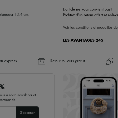
L'article ne vous convient pas?
ofondeur 13.4 cm.
Profitez d'un retour offert et enle
Voir les conditions et modalités de
LES AVANTAGES 24S
Un shopping en toute sérénité
✓ Bénéficiez de la livraison exp
son express
Retour toujours gratuit
✓ Soyez libre de changer d’avis, l
✓ Profitez des conseils de nos pe
✓
En savoir plus sur 24S, une 
0%
vous à notre newsletter et
e commande.
S'abonner