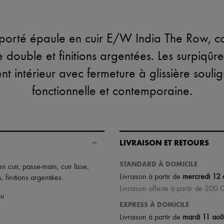
porté épaule en cuir E/W India The Row, co
 double et finitions argentées. Les surpiqûr
t intérieur avec fermeture à glissière souli
fonctionnelle et contemporaine.
LIVRAISON ET RETOURS
STANDARD À DOMICILE
n cuir
,
passe-main
,
cuir lisse
,
Livraison à partir de
mercredi 12 
s
,
finitions argentées
.
Livraison offerte à partir de 200
au
EXPRESS À DOMICILE
Livraison à partir de
mardi 11 aoû