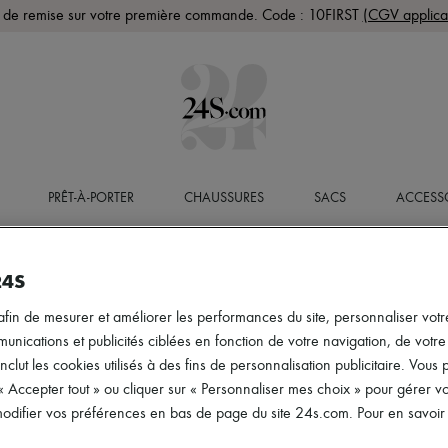
de remise sur votre première commande. Code : 10FIRST
(CGV applica
PRÊT-À-PORTER
CHAUSSURES
SACS
ACCESS
24S
afin de mesurer et améliorer les performances du site, personnaliser votre
ications et publicités ciblées en fonction de votre navigation, de votre p
inclut les cookies utilisés à des fins de personnalisation publicitaire. Vou
 « Accepter tout » ou cliquer sur « Personnaliser mes choix » pour gérer 
difier vos préférences en bas de page du site 24s.com. Pour en savoir p