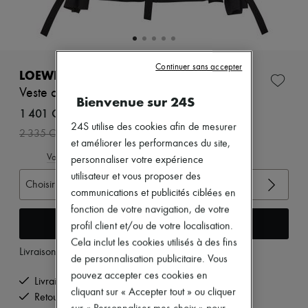
Zimmermann
Nouveautés
Prêt-à-porter
Tous les produits
Nouvelles marques
Continuer sans accepter
Robes
LOEWE
Tops & Chemises
Veste ceinturée en laine
Ensembles
Bienvenue sur 24S
Vestes
1 401 CHF
Jupes
24S utilise des cookies afin de mesurer
-
40
%
2 335 CHF
Plage
et améliorer les performances du site,
Shorts
Voir le guide des tailles
personnaliser votre expérience
Denim
Mailles
utilisateur et vous proposer des
Choisir votre taille
Pantalons
communications et publicités ciblées en
Manteaux
fonction de votre navigation, de votre
Cuir
Ajouter au panier
profil client et/ou de votre localisation.
Tailleurs
Sweatshirts
Cela inclut les cookies utilisés à des fins
Livraison à partir de
lundi 10 août
Chaussures
de personnalisation publicitaire. Vous
Tous les produits
pouvez accepter ces cookies en
Sandales & Mules
Livraison offerte à partir de 200 CHF d'achats
cliquant sur « Accepter tout » ou cliquer
Sneakers
Retours offerts et enlevés à domicile
Ballerines