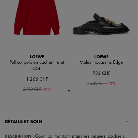
Écharpes & Foulards
Chapeaux
Accessoires de Sacs & Porte-clé
Accessoires cheveux
Tech & Style de vie
Gants
Bijoux
Tous les produits
Boucles d'oreilles
Colliers
LOEWE
LOEWE
Bracelets
Pull col polo en cachemire et
Mules mocassins Edge
Bagues
soie
Beauté
732 CHF
Tous les produits
1 266 CHF
-
40
%
Parfums
1 220 CHF
-
40
%
Bougies & Parfums d'intérieur
2 110 CHF
Maquillage
Soins visage
Soins corps
Soins cheveux
Solaires
DÉTAILS ET SOIN
Format voyage
Ultimates
DESCRIPTION
:
Court
,
col montant
,
manches longues
,
poches à