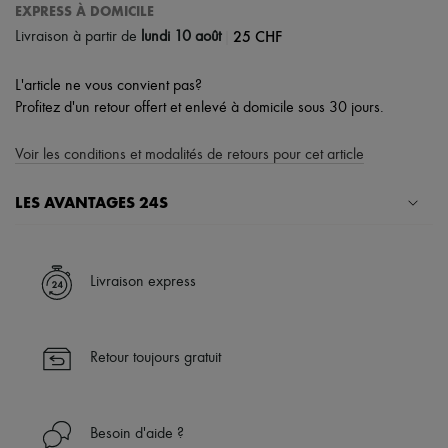
EXPRESS À DOMICILE
|
25 CHF
Livraison à partir de
lundi 10 août
L'article ne vous convient pas?
Profitez d'un retour offert et enlevé à domicile sous 30 jours.
Voir les conditions et modalités de retours pour cet article
LES AVANTAGES 24S
Un shopping en toute sérénité
✓ Bénéficiez de la livraison express dans plus de 100 pays
Livraison express
✓ Soyez libre de changer d’avis, les retours sont toujours offerts
✓ Profitez des conseils de nos personal shoppers et d’un service
client 24h/24
Retour toujours gratuit
✓
En savoir plus sur 24S, une maison du groupe LVMH
Besoin d'aide ?