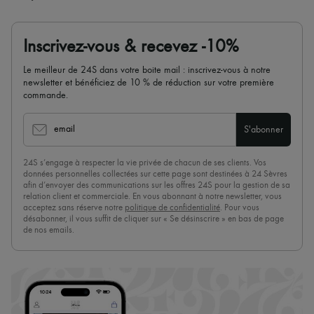
Inscrivez-vous & recevez -10%
Le meilleur de 24S dans votre boite mail : inscrivez-vous à notre
newsletter et bénéficiez de 10 % de réduction sur votre première
commande.
email
S'abonner
24S s’engage à respecter la vie privée de chacun de ses clients. Vos
données personnelles collectées sur cette page sont destinées à 24 Sèvres
afin d’envoyer des communications sur les offres 24S pour la gestion de sa
relation client et commerciale. En vous abonnant à notre newsletter, vous
acceptez sans réserve notre
politique de confidentialité
. Pour vous
désabonner, il vous suffit de cliquer sur « Se désinscrire » en bas de page
de nos emails.