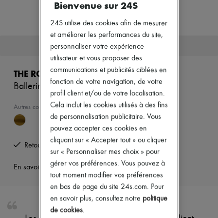
Bienvenue sur 24S
Nouveautés
Prêt-à-porter
Tous les produits
24S utilise des cookies afin de mesurer
Nouvelles marques
et améliorer les performances du site,
Robes
Cet article n'est plus disponible.
personnaliser votre expérience
Tops & Chemises
utilisateur et vous proposer des
Ensembles
Vestes
communications et publicités ciblées en
THE ROW
Jupes
fonction de votre navigation, de votre
Ballerines plates Awar
Plage
profil client et/ou de votre localisation.
Shorts
Cela inclut les cookies utilisés à des fins
Denim
Autres couleurs disponibles
Mailles
de personnalisation publicitaire. Vous
Pantalons
pouvez accepter ces cookies en
Manteaux
cliquant sur « Accepter tout » ou cliquer
Cuir
Retours offerts et enlevés à domicile
sur « Personnaliser mes choix » pour
Tailleurs
Sweatshirts
gérer vos préférences. Vous pouvez à
En savoir plus sur cet article
Chaussures
tout moment modifier vos préférences
Tous les produits
en bas de page du site 24s.com. Pour
Sandales & Mules
en savoir plus, consultez notre
politique
Sneakers
Ballerines
de cookies
.
Escarpins