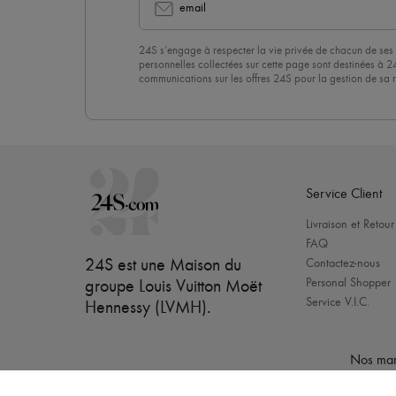
email
24S s’engage à respecter la vie privée de chacun de ses 
personnelles collectées sur cette page sont destinées à 2
communications sur les offres 24S pour la gestion de sa re
commerciale. En vous abonnant à notre newsletter, vous 
politique de confidentialité
. Pour vous désabonner, il vous
désinscrire » en bas de page de nos emails.
Service Client
Livraison et Retour
FAQ
24S est une Maison du
Contactez-nous
Personal Shopper
groupe Louis Vuitton Moët
Service V.I.C.
Hennessy (LVMH)
.
Nos mar