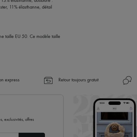
, 13% élasthanne, doublure :
✓
En savoir plus sur 24S, une 
ter, 11% élasthanne, détail
 taille EU 50. Ce modèle taille
son express
Retour toujours gratuit
 exclusivités, offres