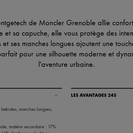
getech de Moncler Grenoble allie confort 
re et sa capuche, elle vous protège des int
s et ses manches longues ajoutent une touch
parfait pour une silhouette moderne et dyna
l'aventure urbaine.
LES AVANTAGES 24S
Un shopping en toute sérénité
latérales
,
manches longues
,
✓ Bénéficiez de la livraison exp
✓ Soyez libre de changer d’avis, l
ide, matière secondaire : 17%
✓ Profitez des conseils de nos pe