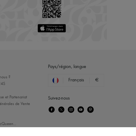
Pays/région, langue
nous ?
Français
€
24S
se et Partenariat
Suivez-nous
énérales de Vente
cQueen
...