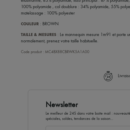
élasthanne, 83% polyamide, tissu principal : 87% polyamide
100% polyamide , col doublure : 34% polyamide, 55% polyes
matelassage : 100% polyester
COULEUR
: BROWN
TAILLE & MESURES
: Le mannequin mesure 1m91 et porte une
normalement, prenez votre taille habituelle.
Code produit : MC4BX88CBRWK5A1A00
Livrai
Newsletter
Le meilleur de 24S dans votre boite mail : nouveautés,
spéciales, soldes, tendances de la saison...