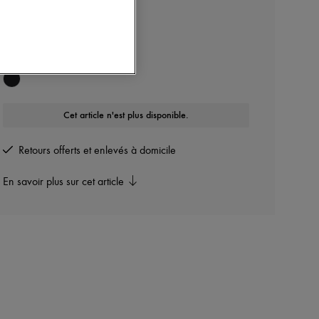
MONCLER GRENOBLE
Doudoune Montgetech
Autres couleurs disponibles
Cet article n'est plus disponible.
Retours offerts et enlevés à domicile
En savoir plus sur cet article