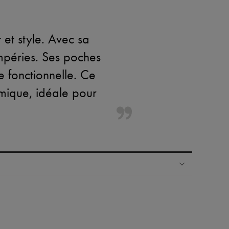
et style. Avec sa
empéries. Ses poches
e fonctionnelle. Ce
mique, idéale pour
ress dans plus de 100 pays
es retours sont toujours offerts
rsonal shoppers et d’un service client 24h/24