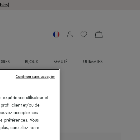
bles)
OIRES
BIJOUX
BEAUTÉ
ULTIMATES
Continuer sans accepter
 expérience utilisateur et
rofil client et/ou de
s pouvez accepter ces
vos préférences. Vous
lus, consultez notre