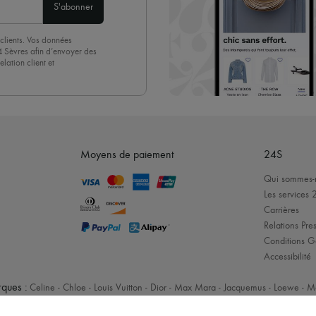
S'abonner
clients. Vos données
4 Sèvres afin d’envoyer des
lation client et
acceptez sans réserve notre
 suffit de cliquer sur « Se
Moyens de paiement
24S
Qui sommes-
Les services 
Carrières
Relations Pres
Conditions G
Accessibilité
ques :
Celine
-
Chloe
-
Louis Vuitton
-
Dior
-
Max Mara
-
Jacquemus
-
Loewe
-
M