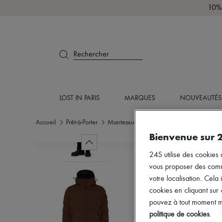
10% 
Rechercher
LOST IN PARIS
MARQUES
NOUVEAUTÉS
Accueil
Prêt-à-Porter
Manteaux
Doudounes
Bienvenue sur 
24S utilise des cookies 
vous proposer des commun
votre localisation. Cela 
cookies en cliquant sur
pouvez à tout moment mo
politique de cookies
.