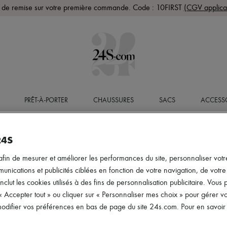
de remise sur votre première commande. Code : 10FIRST
(CGV applica
PRÊT-À-PORTER
CHAUSSURES
SACS
ACCESS
24S
afin de mesurer et améliorer les performances du site, personnaliser votre
ications et publicités ciblées en fonction de votre navigation, de votre p
inclut les cookies utilisés à des fins de personnalisation publicitaire. Vou
 « Accepter tout » ou cliquer sur « Personnaliser mes choix » pour gérer 
difier vos préférences en bas de page du site 24s.com. Pour en savoir p