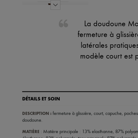
La doudoune Mont
fermeture à glissiè
latérales pratique
modèle court est 
DÉTAILS ET SOIN
DESCRIPTION
:
fermeture à glissière
,
court
,
capuche
,
poches 
doudoune
.
MATIÈRE
: Matière principale : 13% elasthanne, 87% polyam