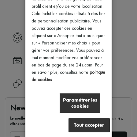
Notre sélection n’est pas encore
Nouveautés
profil client et/ou de votre localisation.
Prêt-à-porter
disponible.
Cela inclut les cookies utilisés à des fins
Tous les produits
Nouvelles marques
de personnalisation publicitaire. Vous
Robes
pouvez accepter ces cookies en
Tops & Chemises
cliquant sur « Accepter tout » ou cliquer
Livraison express
Ensembles
sur « Personnaliser mes choix » pour
Vestes
Jupes
gérer vos préférences. Vous pouvez à
Plage
tout moment modifier vos préférences
Retour toujours gratuit
Shorts
en bas de page du site 24s.com. Pour
Denim
Mailles
en savoir plus, consultez notre
politique
Pantalons
de cookies
.
Besoin d'aide ?
Manteaux
Cuir
Tailleurs
Paramétrer les
Sweatshirts
cookies
Newsletter
Chaussures
Tous les produits
Le meilleur de 24S dans votre boite mail : nouveautés, exclusivités,
Sandales & Mules
offres spéciales, soldes, tendances de la saison...
Tout accepter
Sneakers
Ballerines
Escarpins