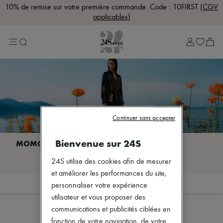
10% de remise sur votre première commande. Code : 10FIRST
(CGV
applicables)
Lost in Paris
Sélection Rive Gauche
Sélection Rive Droite
Marques
Plus de marques
Nouvelles marques
Bottega Veneta
Celine
Chloé
Dior
Continuer sans accepter
Dragon Diffusion
Eres
Bienvenue sur 24S
Isabel Marant
Khaite
Je découvre MOMONÌ
Lemaire
24S utilise des cookies afin de mesurer
Loewe
et améliorer les performances du site,
Louis Vuitton
Filtrer
Trier
personnaliser votre expérience
Miu Miu
utilisateur et vous proposer des
Soeur
The Row
communications et publicités ciblées en
Zimmermann
fonction de votre navigation, de votre