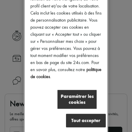
Notre sélection n’est pas encore
Nouveautés
profil client et/ou de votre localisation.
Prêt-à-porter
disponible.
Cela inclut les cookies utilisés à des fins
Tous les produits
Nouvelles marques
de personnalisation publicitaire. Vous
Robes
pouvez accepter ces cookies en
Tops & Chemises
cliquant sur « Accepter tout » ou cliquer
Livraison express
Ensembles
sur « Personnaliser mes choix » pour
Vestes
Jupes
gérer vos préférences. Vous pouvez à
Plage
tout moment modifier vos préférences
Retour toujours gratuit
Shorts
en bas de page du site 24s.com. Pour
Denim
Mailles
en savoir plus, consultez notre
politique
Pantalons
de cookies
.
Besoin d'aide ?
Manteaux
Cuir
Tailleurs
Paramétrer les
Sweatshirts
cookies
Newsletter
Chaussures
Tous les produits
Le meilleur de 24S dans votre boite mail : nouveautés, exclusivités,
Sandales & Mules
offres spéciales, soldes, tendances de la saison...
Tout accepter
Sneakers
Ballerines
Escarpins