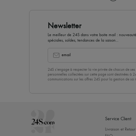
Newsletter
Le meilleur de 24S dans votre boite mail : nouveautés,
spéciales, soldes, tendances de la saison...
email
24S s’engage à respecter la vie privée de chacun de ses 
personnelles collectées sur cette page sont destinées à 2
communications sur les offres 24S pour la gestion de sa re
commerciale. En vous abonnant à notre newsletter, vous 
politique de confidentialité
. Pour vous désabonner, il vous
désinscrire » en bas de page de nos emails.
Service Client
Livraison et Retour