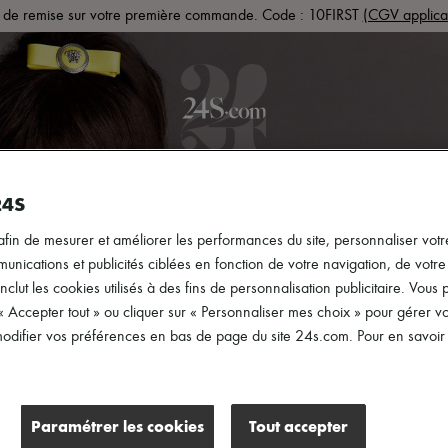
de remise sur votre première commande. Code : 10FIRST
(CGV applica
PRÊT-À-PORTER
CHAUSSURES
SACS
ACCESS
24S
afin de mesurer et améliorer les performances du site, personnaliser votre
ications et publicités ciblées en fonction de votre navigation, de votre p
inclut les cookies utilisés à des fins de personnalisation publicitaire. Vou
 « Accepter tout » ou cliquer sur « Personnaliser mes choix » pour gérer 
difier vos préférences en bas de page du site 24s.com. Pour en savoir p
Paramétrer les cookies
Tout accepter