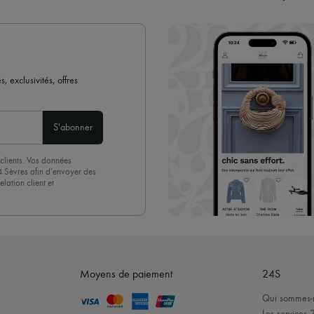
 exclusivités, offres
S'abonner
clients. Vos données
4 Sèvres afin d’envoyer des
lation client et
acceptez sans réserve notre
 suffit de cliquer sur « Se
Moyens de paiement
24S
Qui sommes-