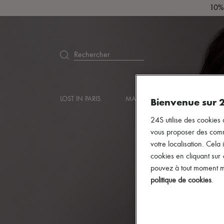
10% 
Rechercher
LOST IN PARIS
MARQUES
NOUVEAUTÉS
Bienvenue sur 
24S utilise des cookies 
vous proposer des commun
votre localisation. Cela 
cookies en cliquant sur
pouvez à tout moment mo
politique de cookies
.