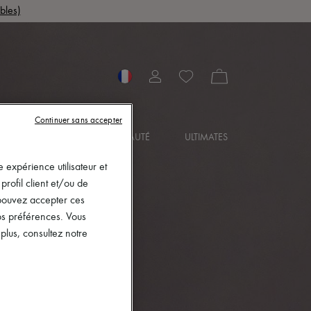
bles)
Continuer sans accepter
OIRES
BIJOUX
BEAUTÉ
ULTIMATES
 expérience utilisateur et
rofil client et/ou de
s pouvez accepter ces
vos préférences. Vous
lus, consultez notre