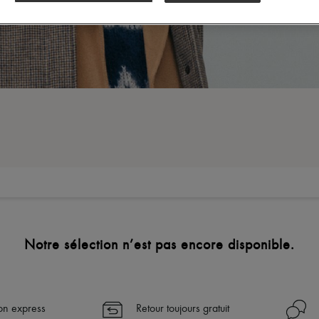
Notre sélection n’est pas encore disponible.
son express
Retour toujours gratuit