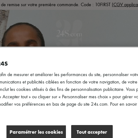
de remise sur votre première commande. Code : 10FIRST
(CGV applica
PRÊT-À-PORTER
CHAUSSURES
SACS
ACCESS
24S
afin de mesurer et améliorer les performances du site, personnaliser votre
ications et publicités ciblées en fonction de votre navigation, de votre p
inclut les cookies utilisés à des fins de personnalisation publicitaire. Vou
 « Accepter tout » ou cliquer sur « Personnaliser mes choix » pour gérer 
difier vos préférences en bas de page du site 24s.com. Pour en savoir p
Paramétrer les cookies
Tout accepter