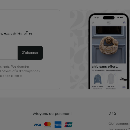
 exclusivités, offres
S'abonner
clients. Vos données
4 Sèvres afin d’envoyer des
lation client et
acceptez sans réserve notre
 suffit de cliquer sur « Se
Moyens de paiement
24S
Qui sommes-