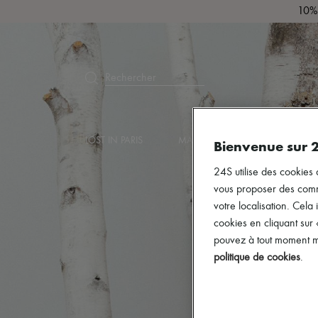
10% 
Rechercher
LOST IN PARIS
MARQUES
NOUVEAUTÉS
Bienvenue sur 
24S utilise des cookies 
vous proposer des commun
votre localisation. Cela 
cookies en cliquant sur
pouvez à tout moment mo
politique de cookies
.