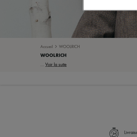
Accueil
WOOLRICH
...
Voir la suite
Livrai