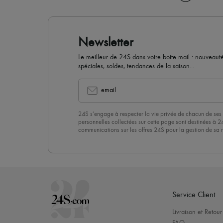
Newsletter
Le meilleur de 24S dans votre boite mail : nouveautés,
spéciales, soldes, tendances de la saison...
email
24S s’engage à respecter la vie privée de chacun de ses 
personnelles collectées sur cette page sont destinées à 2
communications sur les offres 24S pour la gestion de sa re
commerciale. En vous abonnant à notre newsletter, vous 
politique de confidentialité
. Pour vous désabonner, il vous
désinscrire » en bas de page de nos emails.
Service Client
Livraison et Retour