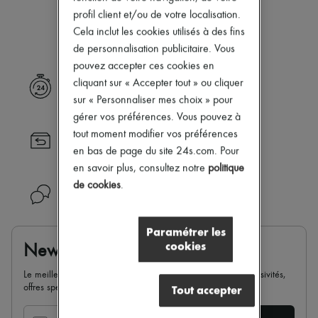
Notre sélection n’est pas encore
Nouveautés
profil client et/ou de votre localisation.
Prêt-à-porter
disponible.
Cela inclut les cookies utilisés à des fins
Tous les produits
Nouvelles marques
de personnalisation publicitaire. Vous
Robes
pouvez accepter ces cookies en
Tops & Chemises
cliquant sur « Accepter tout » ou cliquer
Livraison express
Ensembles
sur « Personnaliser mes choix » pour
Vestes
Jupes
gérer vos préférences. Vous pouvez à
Plage
tout moment modifier vos préférences
Retour toujours gratuit
Shorts
en bas de page du site 24s.com. Pour
Denim
Mailles
en savoir plus, consultez notre
politique
Pantalons
de cookies
.
Besoin d'aide ?
Manteaux
Cuir
Tailleurs
Paramétrer les
Sweatshirts
cookies
Newsletter
Chaussures
Tous les produits
Le meilleur de 24S dans votre boite mail : nouveautés, exclusivités,
Sandales & Mules
offres spéciales, soldes, tendances de la saison...
Tout accepter
Sneakers
Ballerines
Escarpins