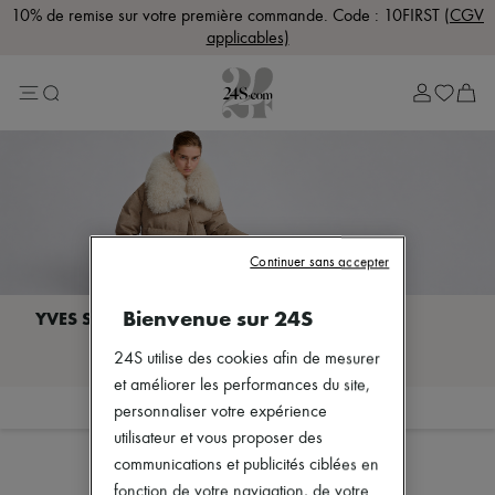
10% de remise sur votre première commande. Code : 10FIRST
(CGV
applicables)
Lost in Paris
Sélection Rive Gauche
Sélection Rive Droite
Marques
Plus de marques
Nouvelles marques
Bottega Veneta
Celine
Chloé
Dior
Continuer sans accepter
Dragon Diffusion
Eres
Bienvenue sur 24S
Isabel Marant
Khaite
Je découvre YVES SALOMON
Lemaire
24S utilise des cookies afin de mesurer
Loewe
et améliorer les performances du site,
Louis Vuitton
Filtrer
Trier
personnaliser votre expérience
Miu Miu
utilisateur et vous proposer des
Soeur
The Row
communications et publicités ciblées en
Zimmermann
fonction de votre navigation, de votre