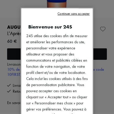
Nouveautés
Prêt-à-porter
Tous les produits
Continuer sans accepter
Nouvelles marques
Robes
Bienvenue sur 24S
Tops & Chemises
AUGUSTINUS BADER
Ensembles
L'Après-shampoing riche 150 ml
Vestes
24S utilise des cookies afin de mesurer
60 €
Jupes
et améliorer les performances du site,
Plage
personnaliser votre expérience
Shorts
Ajouter au panier
utilisateur et vous proposer des
Denim
Mailles
communications et publicités ciblées en
Livraison à partir de
samedi 8 août
Pantalons
fonction de votre navigation, de votre
10% de remise sur votre première commande, avec le code
Manteaux
profil client et/ou de votre localisation.
10FIRST, à partir de 200€ d'achat.
Cuir
Cela inclut les cookies utilisés à des fins
Tailleurs
Sweatshirts
de personnalisation publicitaire. Vous
Livraison offerte à partir de 80 € d'achats
Chaussures
pouvez accepter ces cookies en
Retours offerts et enlevés à domicile
Tous les produits
cliquant sur « Accepter tout » ou cliquer
Sandales & Mules
En savoir plus sur cet article
sur « Personnaliser mes choix » pour
Sneakers
Ballerines
gérer vos préférences. Vous pouvez à
Escarpins