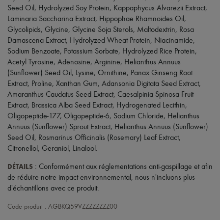
Chapeaux
Seed Oil, Hydrolyzed Soy Protein, Kappaphycus Alvarezii Extract,
Accessoires de Sacs & Porte-clé
Laminaria Saccharina Extract, Hippophae Rhamnoides Oil,
Accessoires cheveux
Glycolipids, Glycine, Glycine Soja Sterols, Maltodextrin, Rosa
Tech & Style de vie
Gants
Damascena Extract, Hydrolyzed Wheat Protein, Niacinamide,
Bijoux
Sodium Benzoate, Potassium Sorbate, Hydrolyzed Rice Protein,
Tous les produits
Acetyl Tyrosine, Adenosine, Arginine, Helianthus Annuus
Boucles d'oreilles
(Sunflower) Seed Oil, Lysine, Ornithine, Panax Ginseng Root
Colliers
Extract, Proline, Xanthan Gum, Adansonia Digitata Seed Extract,
Bracelets
Amaranthus Caudatus Seed Extract, Caesalpinia Spinosa Fruit
Bagues
Beauté
Extract, Brassica Alba Seed Extract, Hydrogenated Lecithin,
Tous les produits
Oligopeptide-177, Oligopeptide-6, Sodium Chloride, Helianthus
Parfums
Annuus (Sunflower) Sprout Extract, Helianthus Annuus (Sunflower)
Bougies & Parfums d'intérieur
Seed Oil, Rosmarinus Officinalis (Rosemary) Leaf Extract,
Maquillage
Citronellol, Geraniol, Linalool.
Soins visage
Soins corps
DÉTAILS
: Conformément aux réglementations anti-gaspillage et afin
Soins cheveux
de réduire notre impact environnemental, nous n'incluons plus
Solaires
d'échantillons avec ce produit.
Format voyage
Ultimates
Code produit : AGBKQ59VZZZZZZZZ00