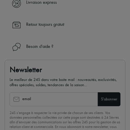
✓ Bénéficiez de la livraison express dans plus de 100 pays
Livraison express
✓ Soyez libre de changer d’avis, les retours sont toujours offerts
✓ Profitez des conseils de nos personal shoppers et d’un service
client 24h/24
Retour toujours gratuit
✓
En savoir plus sur 24S, une maison du groupe LVMH
Besoin d'aide ?
Newsletter
Le meilleur de 24S dans votre boite mail : nouveautés, exclusivités,
offres spéciales, soldes, tendances de la saison...
email
S'abonner
24S s’engage à respecter la vie privée de chacun de ses clients. Vos
données personnelles collectées sur cette page sont destinées à 24 Sèvres
afin d’envoyer des communications sur les offres 24S pour la gestion de sa
relation client et commerciale. En vous abonnant à notre newsletter, vous