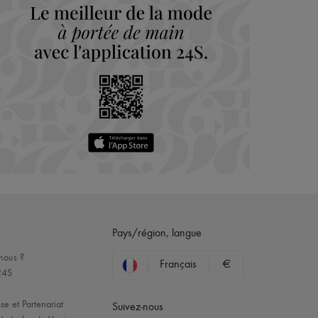
Pays/région, langue
nous ?
Français
€
24S
se et Partenariat
Suivez-nous