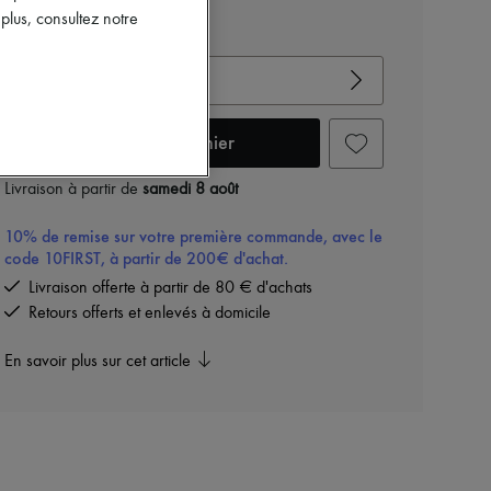
lus, consultez notre
Voir le guide des tailles
Choisir votre taille
Ajouter au panier
Livraison à partir de
samedi 8 août
10% de remise sur votre première commande, avec le
code 10FIRST, à partir de 200€ d'achat.
Livraison offerte à partir de 80 € d'achats
Retours offerts et enlevés à domicile
En savoir plus sur cet article