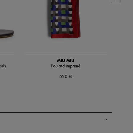
MIU MIU
nsés
Foulard imprimé
Chem
520 €