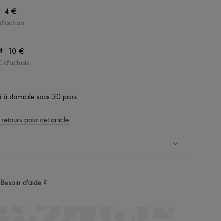
|
4 €
 d'achats
|
10 €
t
€ d'achats
vé à domicile sous 30 jours.
 retours pour cet article
ress dans plus de 100 pays
Besoin d'aide ?
es retours sont toujours offerts
rsonal shoppers et d’un service client 24h/24
maison du groupe LVMH