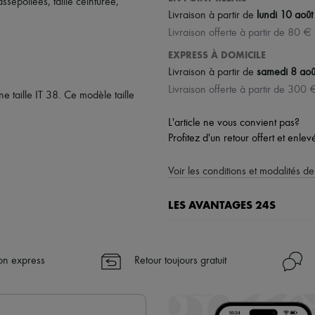
assepoilées
,
taille ceinturée
,
Livraison à partir de
lundi 10 août
Livraison offerte à partir de 80 €
EXPRESS À DOMICILE
Livraison à partir de
samedi 8 aoû
Livraison offerte à partir de 300 
 taille IT 38. Ce modèle taille
L'article ne vous convient pas?
Profitez d'un retour offert et enle
Voir les conditions et modalités de
LES AVANTAGES 24S
Un shopping en toute sérénité
✓ Bénéficiez de la livraison exp
son express
Retour toujours gratuit
✓ Soyez libre de changer d’avis, l
✓ Profitez des conseils de nos pe
✓
En savoir plus sur 24S, une 