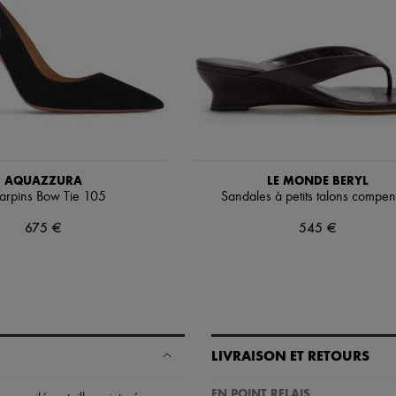
AQUAZZURA
LE MONDE BERYL
arpins Bow Tie 105
Sandales à petits talons compe
675 €
545 €
LIVRAISON ET RETOURS
EN POINT RELAIS