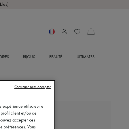
bles)
OIRES
BIJOUX
BEAUTÉ
ULTIMATES
Continuer sans accepter
 expérience utilisateur et
MIU MIU
rofil client et/ou de
Pantalon droit en laine
s pouvez accepter ces
vos préférences. Vous
1 400 €