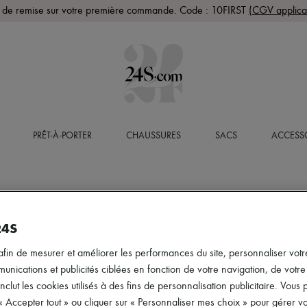
de remise sur votre première commande. Code : 10FIRST
(CGV applica
PRÊT-À-PORTER
CHAUSSURES
SACS
ACCESS
24S
afin de mesurer et améliorer les performances du site, personnaliser votre
ications et publicités ciblées en fonction de votre navigation, de votre p
inclut les cookies utilisés à des fins de personnalisation publicitaire. Vou
 « Accepter tout » ou cliquer sur « Personnaliser mes choix » pour gérer 