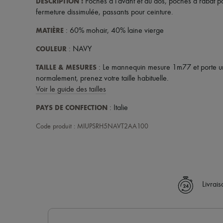
DESCRIPTION
:
Poches à l'avant et au dos
,
poches à rabat p
fermeture dissimulée
,
passants pour ceinture
.
MATIÈRE
: 60% mohair, 40% laine vierge
COULEUR
: NAVY
TAILLE & MESURES
: Le mannequin mesure 1m77 et porte une
normalement, prenez votre taille habituelle.
Voir le guide des tailles
PAYS DE CONFECTION
: Italie
Code produit : MIUPSRH5NAVT2AA100
Livrai