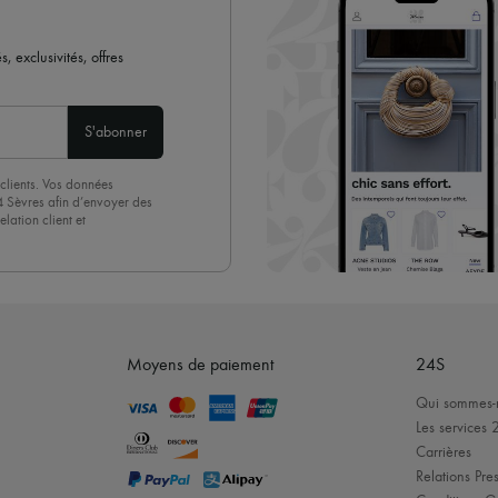
 exclusivités, offres
S'abonner
clients. Vos données
4 Sèvres afin d’envoyer des
lation client et
acceptez sans réserve notre
 suffit de cliquer sur « Se
Moyens de paiement
24S
Qui sommes-
Les services 
Carrières
Relations Pres