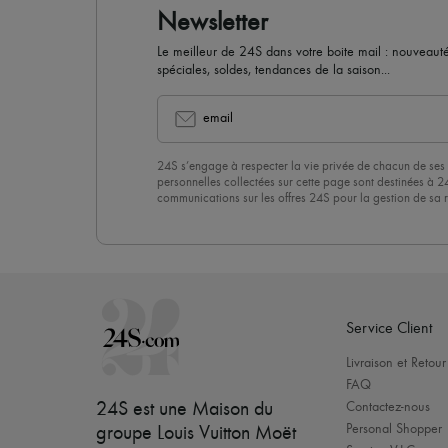
Newsletter
Le meilleur de 24S dans votre boite mail : nouveautés,
spéciales, soldes, tendances de la saison...
email
24S s’engage à respecter la vie privée de chacun de ses 
personnelles collectées sur cette page sont destinées à 2
communications sur les offres 24S pour la gestion de sa re
commerciale. En vous abonnant à notre newsletter, vous 
politique de confidentialité
. Pour vous désabonner, il vous
désinscrire » en bas de page de nos emails.
Service Client
Livraison et Retour
FAQ
24S est une Maison du
Contactez-nous
Personal Shopper
groupe Louis Vuitton Moët