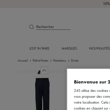
10% 
Rechercher
LOST IN PARIS
MARQUES
NOUVEAUTÉS
Accueil
Prêt-à-Porter
Pantalons
Droits
Bienvenue sur 
24S utilise des cookies 
vous proposer des commun
votre localisation. Cela 
cookies en cliquant sur