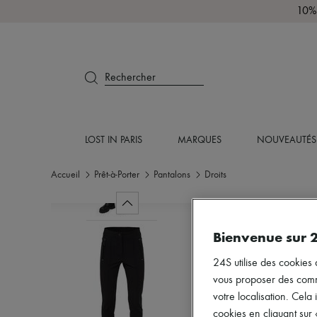
10% 
Rechercher
LOST IN PARIS
MARQUES
NOUVEAUTÉS
Accueil
Prêt-à-Porter
Pantalons
Droits
Bienvenue sur 
24S utilise des cookies 
vous proposer des commun
votre localisation. Cela 
cookies en cliquant sur