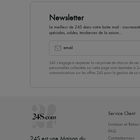
Newsletter
Le meilleur de 24S dans votre boite mail : nouveautés,
spéciales, soldes, tendances de la saison...
email
24S s’engage à respecter la vie privée de chacun de ses 
personnelles collectées sur cette page sont destinées à 2
communications sur les offres 24S pour la gestion de sa re
commerciale. En vous abonnant à notre newsletter, vous 
politique de confidentialité
. Pour vous désabonner, il vous
désinscrire » en bas de page de nos emails.
Service Client
Livraison et Retour
FAQ
24S est une Maison du
Contactez-nous