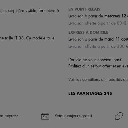
EN POINT RELAIS
ique
,
surpiqûre visible
,
fermeture à
Livraison à partir de
mercredi 12 
Livraison offerte à partir de 80 €
EXPRESS À DOMICILE
 taille IT 38. Ce modèle taille
Livraison à partir de
mardi 11 aoû
Livraison offerte à partir de 300 
L'article ne vous convient pas?
Profitez d'un retour offert et enle
Voir les conditions et modalités de
LES AVANTAGES 24S
Un shopping en toute sérénité
✓ Bénéficiez de la livraison exp
son express
Retour toujours gratuit
✓ Soyez libre de changer d’avis, l
✓ Profitez des conseils de nos pe