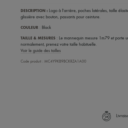
DESCRIPTION
:
Logo à l'arrière
,
poches latérales
,
taille élast
glissière avec bouton
,
passants pour ceinture
.
COULEUR
: Black
TAILLE & MESURES
: Le mannequin mesure 1m79 et porte une
normalement, prenez votre taille habituelle.
Voir le guide des tailles
Code produit : MC4Y9KB9BCKRZA1A00
Livrai