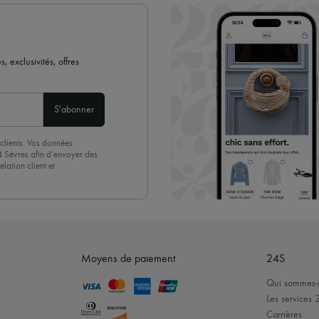
✓
En savoir plus sur 24S, une 
 exclusivités, offres
S'abonner
clients. Vos données
4 Sèvres afin d’envoyer des
lation client et
acceptez sans réserve notre
 suffit de cliquer sur « Se
Moyens de paiement
24S
Qui sommes-
Les services 
Carrières