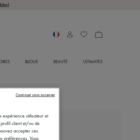
bles)
OIRES
BIJOUX
BEAUTÉ
ULTIMATES
Continuer sans accepter
 expérience utilisateur et
MONCLER GRENOBLE
rofil client et/ou de
Pantalon droit
s pouvez accepter ces
570 €
vos préférences. Vous