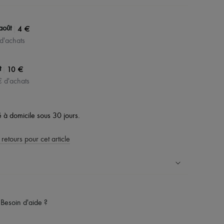
|
4 €
août
 d'achats
|
10 €
t
€ d'achats
vé à domicile sous 30 jours.
 retours pour cet article
ress dans plus de 100 pays
Besoin d'aide ?
es retours sont toujours offerts
rsonal shoppers et d’un service client 24h/24