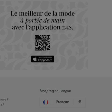
maison du groupe LVMH
Pays/région, langue
nous ?
Français
€
24S