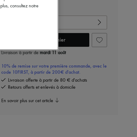
lus, consultez notre
Voir le guide des tailles
Choisir votre taille
Ajouter au panier
Livraison à partir de
mardi 11 août
10% de remise sur votre première commande, avec le
code 10FIRST, à partir de 200€ d'achat.
Livraison offerte à partir de 80 € d'achats
Retours offerts et enlevés à domicile
En savoir plus sur cet article