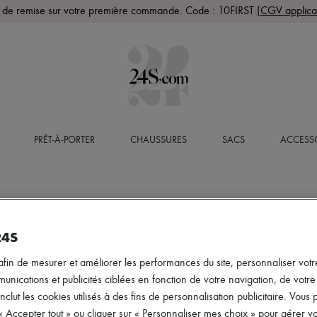
de remise sur votre première commande. Code : 10FIRST
(CGV applica
PRÊT-À-PORTER
CHAUSSURES
SACS
ACCESS
24S
afin de mesurer et améliorer les performances du site, personnaliser votre
ications et publicités ciblées en fonction de votre navigation, de votre p
inclut les cookies utilisés à des fins de personnalisation publicitaire. Vou
 « Accepter tout » ou cliquer sur « Personnaliser mes choix » pour gérer 