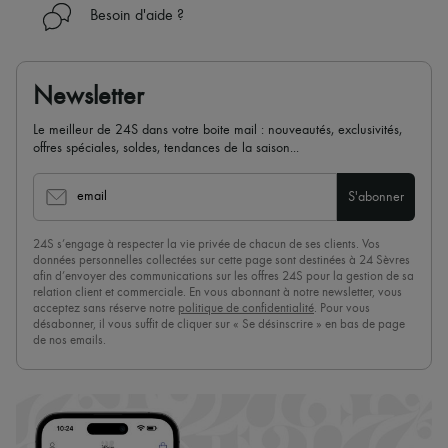
Besoin d'aide ?
Newsletter
Le meilleur de 24S dans votre boite mail : nouveautés, exclusivités,
offres spéciales, soldes, tendances de la saison...
email
S'abonner
24S s’engage à respecter la vie privée de chacun de ses clients. Vos
données personnelles collectées sur cette page sont destinées à 24 Sèvres
afin d’envoyer des communications sur les offres 24S pour la gestion de sa
relation client et commerciale. En vous abonnant à notre newsletter, vous
acceptez sans réserve notre
politique de confidentialité
. Pour vous
désabonner, il vous suffit de cliquer sur « Se désinscrire » en bas de page
de nos emails.