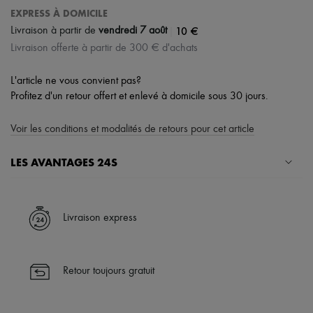
EXPRESS À DOMICILE
|
10 €
Livraison à partir de
vendredi 7 août
Livraison offerte à partir de 300 € d'achats
L'article ne vous convient pas?
Profitez d'un retour offert et enlevé à domicile sous 30 jours.
Voir les conditions et modalités de retours pour cet article
LES AVANTAGES 24S
Un shopping en toute sérénité
✓ Bénéficiez de la livraison express dans plus de 100 pays
Livraison express
✓ Soyez libre de changer d’avis, les retours sont toujours offerts
✓ Profitez des conseils de nos personal shoppers et d’un service
client 24h/24
Retour toujours gratuit
✓
En savoir plus sur 24S, une maison du groupe LVMH