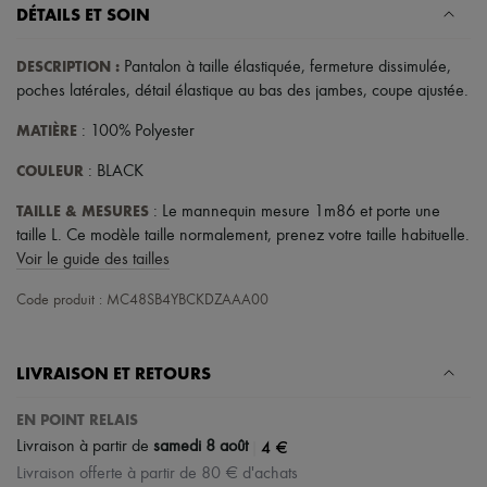
Chapeaux
DÉTAILS ET SOIN
Accessoires de Sacs & Porte-clé
Accessoires cheveux
DESCRIPTION
:
Pantalon à taille élastiquée
,
fermeture dissimulée
,
Tech & Style de vie
Gants
poches latérales
,
détail élastique au bas des jambes
,
coupe ajustée
.
Bijoux
MATIÈRE
Tous les produits
: 100% Polyester
Boucles d'oreilles
COULEUR
: BLACK
Colliers
Bracelets
TAILLE & MESURES
: Le mannequin mesure 1m86 et porte une
Bagues
Beauté
taille L. Ce modèle taille normalement, prenez votre taille habituelle.
Tous les produits
Voir le guide des tailles
Parfums
Bougies & Parfums d'intérieur
Code produit : MC48SB4YBCKDZAAA00
Maquillage
Soins visage
Soins corps
LIVRAISON ET RETOURS
Soins cheveux
Solaires
EN POINT RELAIS
Format voyage
Ultimates
|
4 €
Livraison à partir de
samedi 8 août
Livraison offerte à partir de 80 € d'achats