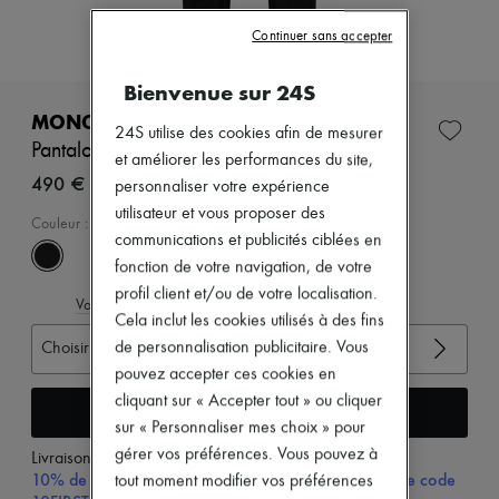
Nouveautés
Prêt-à-porter
Continuer sans accepter
Tous les produits
Nouvelles marques
Bienvenue sur 24S
Robes
Tops & Chemises
MONCLER GRENOBLE
24S utilise des cookies afin de mesurer
Ensembles
Pantalon
Vestes
et améliorer les performances du site,
Jupes
490 €
personnaliser votre expérience
Plage
utilisateur et vous proposer des
Shorts
Couleur
:
BLACK
communications et publicités ciblées en
Denim
Mailles
fonction de votre navigation, de votre
Pantalons
profil client et/ou de votre localisation.
Voir le guide des tailles
Manteaux
Cela inclut les cookies utilisés à des fins
Cuir
de personnalisation publicitaire. Vous
Choisir votre taille
Tailleurs
Sweatshirts
pouvez accepter ces cookies en
Chaussures
cliquant sur « Accepter tout » ou cliquer
Ajouter au panier
Tous les produits
sur « Personnaliser mes choix » pour
Sandales & Mules
Sneakers
gérer vos préférences. Vous pouvez à
Livraison à partir de
vendredi 7 août
Ballerines
10% de remise sur votre première commande, avec le code
tout moment modifier vos préférences
Escarpins