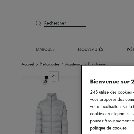
Rechercher
MARQUES
NOUVEAUTÉS
PRÊ
Accueil
Prêt-à-porter
Manteaux
Doudounes
Bienvenue sur 
24S utilise des cookies 
vous proposer des commun
votre localisation. Cela 
cookies en cliquant sur
pouvez à tout moment mo
politique de cookies
.