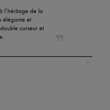
 l’héritage de la
s élégante et
 double curseur et
e.
ress dans plus de 100 pays
es retours sont toujours offerts
rsonal shoppers et d’un service client 24h/24
maison du groupe LVMH