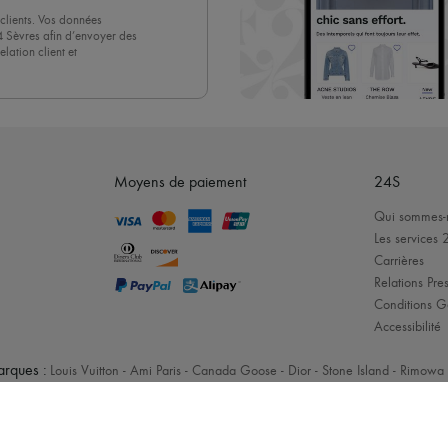
clients. Vos données
4 Sèvres afin d’envoyer des
lation client et
acceptez sans réserve notre
 suffit de cliquer sur « Se
Moyens de paiement
24S
Qui sommes-
Les services 
Carrières
Relations Pres
Conditions G
Accessibilité
rques :
Louis Vuitton
-
Ami Paris
-
Canada Goose
-
Dior
-
Stone Island
-
Rimowa
Mentions légales
-
Cookies