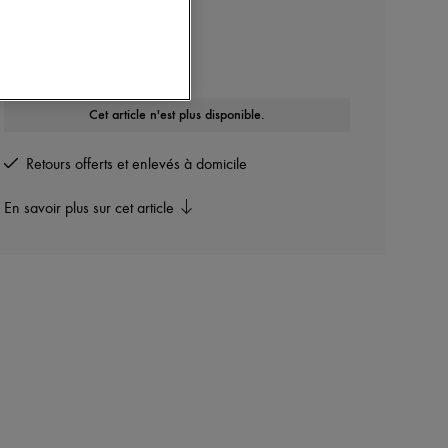
DIOR
Doudoune Dior Oblique
Autres couleurs disponibles
Cet article n'est plus disponible.
Retours offerts et enlevés à domicile
En savoir plus sur cet article