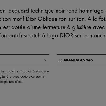
n jacquard technique noir rend hommage à
son motif Dior Oblique ton sur ton. À la foi
e est dotée d’une fermeture à glissière avec
’un patch scratch à logo DIOR sur la manch
LES AVANTAGES 24S
Un shopping en toute sérénité
over
,
patch en scratch à signature
glissière avec double curseur et
✓ Bénéficiez de la livraison exp
de plumes d’oie
.
✓ Soyez libre de changer d’avis, l
✓ Profitez des conseils de nos pe
✓
En savoir plus sur 24S, une 