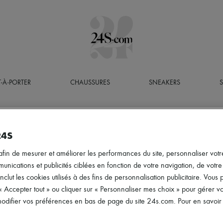
T-À-PORTER
CHAUSSURES
SNEAKERS
24S
afin de mesurer et améliorer les performances du site, personnaliser votre
ications et publicités ciblées en fonction de votre navigation, de votre p
inclut les cookies utilisés à des fins de personnalisation publicitaire. Vou
 « Accepter tout » ou cliquer sur « Personnaliser mes choix » pour gérer 
difier vos préférences en bas de page du site 24s.com. Pour en savoir p