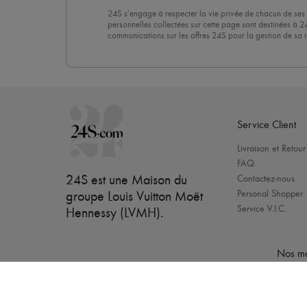
24S s’engage à respecter la vie privée de chacun de ses 
personnelles collectées sur cette page sont destinées à 2
communications sur les offres 24S pour la gestion de sa re
commerciale. En vous abonnant à notre newsletter, vous 
politique de confidentialité
. Pour vous désabonner, il vous
désinscrire » en bas de page de nos emails.
Service Client
Livraison et Retour
FAQ
24S est une Maison du
Contactez-nous
Personal Shopper
groupe Louis Vuitton Moët
Service V.I.C.
Hennessy (LVMH)
.
Nos ma