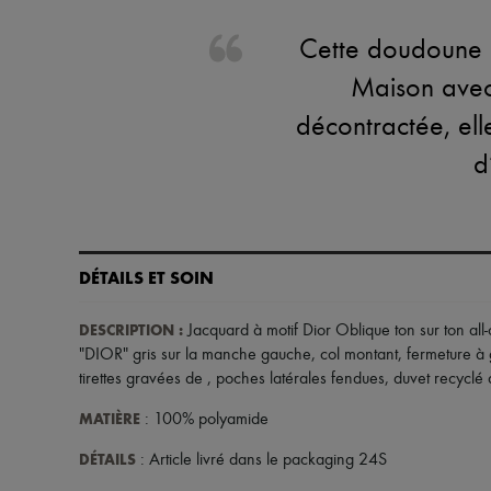
Cette doudoune e
Maison avec 
décontractée, ell
d
DÉTAILS ET SOIN
DESCRIPTION
:
Jacquard à motif Dior Oblique ton sur ton all-
"DIOR" gris sur la manche gauche
,
col montant
,
fermeture à 
tirettes gravées de
,
poches latérales fendues
,
duvet recyclé 
MATIÈRE
: 100% polyamide
DÉTAILS
: Article livré dans le packaging 24S