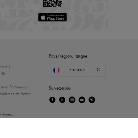
Pays/région, langue
nous ?
Français
€
24S
se et Partenariat
Suivez-nous
énérales de Vente
-
Amiri
...