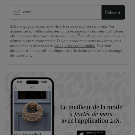
email
S'abonner
24S s’engage à respecter la vie privée de chacun de ses clients. Vos
données personnelles collectées sur cette page sont destinées à 24 Sèvres
afin d’envoyer des communications sur les offres 24S pour la gestion de sa
relation client et commerciale. En vous abonnant à notre newsletter, vous
acceptez sans réserve notre
politique de confidentialité
. Pour vous
désabonner, il vous suffit de cliquer sur « Se désinscrire » en bas de page
de nos emails.