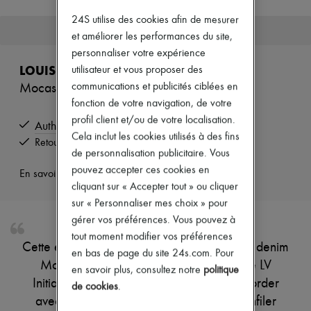
Nouvelles marques
24S utilise des cookies afin de mesurer
Robes
Cet article n'est plus disponible.
et améliorer les performances du site,
Tops & Chemises
Ensembles
personnaliser votre expérience
Vestes
LOUIS VUITTON
utilisateur et vous proposer des
Jupes
communications et publicités ciblées en
Mocassin Estate
Plage
Shorts
fonction de votre navigation, de votre
Denim
profil client et/ou de votre localisation.
Authentique
Mailles
Cela inclut les cookies utilisés à des fins
Pantalons
Retours offerts et enlevés à domicile
de personnalisation publicitaire. Vous
Manteaux
Cuir
pouvez accepter ces cookies en
En savoir plus sur cet article
Tailleurs
cliquant sur « Accepter tout » ou cliquer
Sweatshirts
sur « Personnaliser mes choix » pour
Chaussures
gérer vos préférences. Vous pouvez à
Tous les produits
Sandales & Mules
tout moment modifier vos préférences
Cette édition estivale du mocassin Estate en denim
Sneakers
en bas de page du site 24s.com. Pour
Ballerines
Monogram s'agrémente d'un accessoire LV
en savoir plus, consultez notre
politique
Escarpins
Initiales sur l'empeigne. Pensé pour s'accorder
de cookies
.
Bottes & Bottines
avec toutes les silhouettes, ce soulier à enfiler
Mocassins