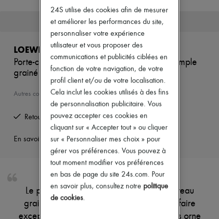
Nouvelles marques
24S utilise des cookies afin de mesurer
Robes
Cet article n'est plus disponible.
et améliorer les performances du site,
Tops & Chemises
personnaliser votre expérience
Ensembles
Vestes
utilisateur et vous proposer des
LOEWE
Jupes
communications et publicités ciblées en
Porte-cartes simple ouvert en cuir de veau simple
Plage
fonction de votre navigation, de votre
grainé souple
Shorts
profil client et/ou de votre localisation.
Denim
Mailles
Cela inclut les cookies utilisés à des fins
Autres couleurs disponibles
Pantalons
de personnalisation publicitaire. Vous
Manteaux
pouvez accepter ces cookies en
Retours offerts et enlevés à domicile
Cuir
cliquant sur « Accepter tout » ou cliquer
Tailleurs
Sweatshirts
En savoir plus sur cet article
sur « Personnaliser mes choix » pour
Chaussures
gérer vos préférences. Vous pouvez à
Tous les produits
tout moment modifier vos préférences
Sandales & Mules
en bas de page du site 24s.com. Pour
Sneakers
Ballerines
en savoir plus, consultez notre
politique
Le porte-cartes simple ouvert en cuir de veau
Escarpins
de cookies
.
Bottes & Bottines
grainé souple de Loewe révèle un savoir-faire
Mocassins
exceptionnel. Son logo en lettres argentées orne