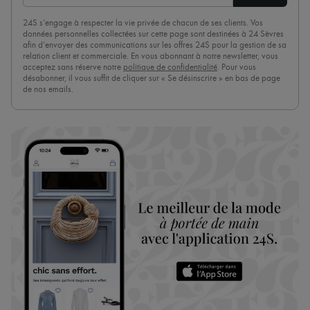
24S s’engage à respecter la vie privée de chacun de ses clients. Vos
données personnelles collectées sur cette page sont destinées à 24 Sèvres
afin d’envoyer des communications sur les offres 24S pour la gestion de sa
relation client et commerciale. En vous abonnant à notre newsletter, vous
acceptez sans réserve notre
politique de confidentialité
. Pour vous
désabonner, il vous suffit de cliquer sur « Se désinscrire » en bas de page
de nos emails.