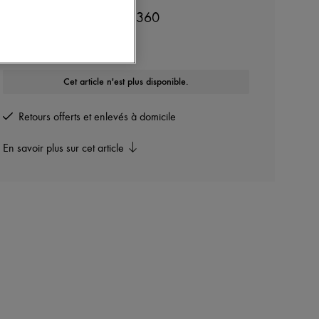
ASICS
Sneakers Gel-Kayano 5 360
Autres couleurs disponibles
Cet article n'est plus disponible.
Retours offerts et enlevés à domicile
En savoir plus sur cet article