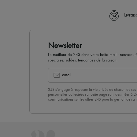
Livrai
Newsletter
Le meilleur de 24S dans votre boite mail : nouveautés,
spéciales, soldes, tendances de la saison...
email
24S s’engage à respecter la vie privée de chacun de ses 
personnelles collectées sur cette page sont destinées à 2
communications sur les offres 24S pour la gestion de sa re
commerciale. En vous abonnant à notre newsletter, vous 
politique de confidentialité
. Pour vous désabonner, il vous
désinscrire » en bas de page de nos emails.