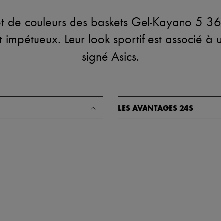
 et de couleurs des baskets Gel-Kayano 5 36
 impétueux. Leur look sportif est associé à 
signé Asics.
LES AVANTAGES 24S
Un shopping en toute sérénité
✓ Bénéficiez de la livraison exp
✓ Soyez libre de changer d’avis, l
✓ Profitez des conseils de nos pe
✓
En savoir plus sur 24S, une 