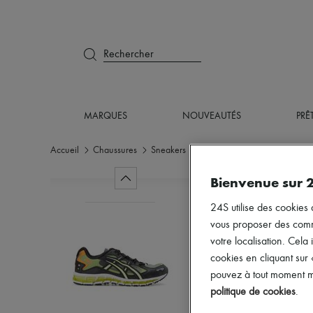
Rechercher
MARQUES
NOUVEAUTÉS
PRÊ
Accueil
Chaussures
Sneakers
Basses
Bienvenue sur 
24S utilise des cookies 
vous proposer des commun
votre localisation. Cela 
cookies en cliquant sur
pouvez à tout moment mo
politique de cookies
.