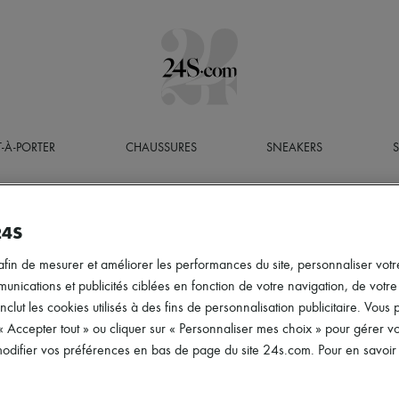
T-À-PORTER
CHAUSSURES
SNEAKERS
24S
afin de mesurer et améliorer les performances du site, personnaliser votre
ications et publicités ciblées en fonction de votre navigation, de votre p
inclut les cookies utilisés à des fins de personnalisation publicitaire. Vou
 « Accepter tout » ou cliquer sur « Personnaliser mes choix » pour gérer 
difier vos préférences en bas de page du site 24s.com. Pour en savoir p