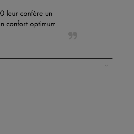
0 leur confère un
un confort optimum
ress dans plus de 100 pays
es retours sont toujours offerts
rsonal shoppers et d’un service client 24h/24
maison du groupe LVMH