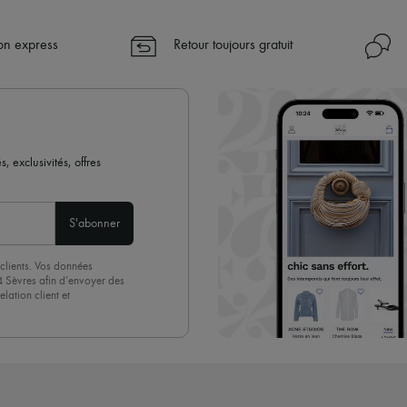
son express
Retour toujours gratuit
 exclusivités, offres
S'abonner
clients. Vos données
4 Sèvres afin d’envoyer des
lation client et
acceptez sans réserve notre
 suffit de cliquer sur « Se