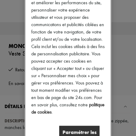
Nouveautés
et améliorer les performances du site,
Prêt-à-porter
personnaliser votre expérience
Tous les produits
utilisateur et vous proposer des
Nouvelles marques
communications et publicités ciblées en
Robes
Cet article n'est plus disponible.
Tops & Chemises
fonction de votre navigation, de votre
Ensembles
profil client et/ou de votre localisation.
Vestes
MONCLER GRENOBLE
Cela inclut les cookies utilisés à des fins
Jupes
Veste Shipton
de personnalisation publicitaire. Vous
Plage
Shorts
pouvez accepter ces cookies en
Denim
cliquant sur « Accepter tout » ou cliquer
Retours offerts et enlevés à domicile
Mailles
sur « Personnaliser mes choix » pour
Pantalons
gérer vos préférences. Vous pouvez à
Manteaux
En savoir plus sur cet article
Cuir
tout moment modifier vos préférences
Tailleurs
en bas de page du site 24s.com. Pour
Sweatshirts
en savoir plus, consultez notre
politique
DÉTAILS ET SOIN
Chaussures
de cookies
.
Tous les produits
Sandales & Mules
DESCRIPTION
:
fermeture à glissière
,
court
,
poche poitrine zippée
,
Sneakers
manches longues
,
capuche
,
vestes casual
.
Ballerines
Paramétrer les
Escarpins