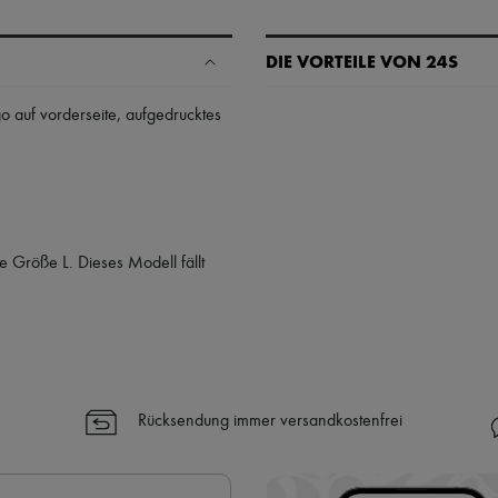
DIE VORTEILE VON 24S
Ihre Vorteile
go auf vorderseite
,
aufgedrucktes
✓ Expresslieferung in über 100 
✓ Kostenlose Retouren
✓ Professionelle Beratung von u
✓
Mehr erfahren über 24S, ein
 Größe L. Dieses Modell fällt
Rücksendung immer versandkostenfrei