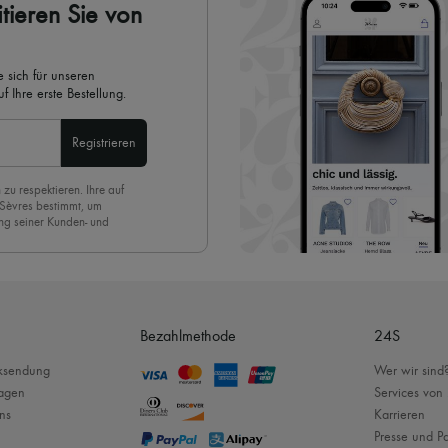
tieren Sie von
 sich für unseren
 Ihre erste Bestellung.
Registrieren
 zu respektieren. Ihre auf
 Sèvres bestimmt, um
ng seiner Kunden- und
eren Newsletter anmelden,
. Um den Newsletter
nde der Seite unserer E-
Bezahlmethode
24S
cksendung
Wer wir sind
ragen
Services von
ns
Karrieren
Presse und Pa