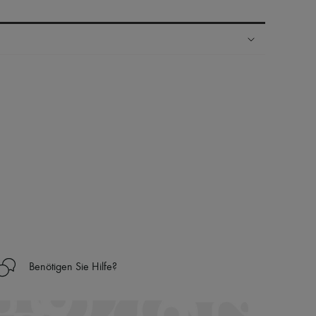
Ländern
nseren Personal Shoppers rund um die Uhr (24h/24)
 Haus aus der LVMH-Gruppe
Benötigen Sie Hilfe?