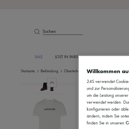
Suchen
SALE
LOST IN PARIS
DESIGNER
NEU
Willkommen au
Startseite
Bekleidung
Oberteile
T-Shirt mit Logo
24S verwendet Cookies -
und zur Personalisierung
um die Leistung unsere
verwendet werden. Durc
konfigurieren oder able
ändern, indem Sie unten
finden Sie in unseren
Co