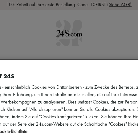
10% Rabatt auf Ihre erste Bestellung. Code: 10FIRST
(Siehe AGB)
HEITEN
BEKLEIDUNG
SCHUHE
TASCHEN
ACCESSO
f 24S
 einschließlich Cookies von Drittanbietern - zum Zwecke des Betriebs, zu
 Ihrer Erfahrung, um Ihnen Inhalte bereitzustellen, die auf Ihre Interess
r Werbekampagnen zu analysieren. Dies umfasst Cookies, die zur Perso
h Klicken auf "Alle akzeptieren" können Sie alle Cookies akzeptieren.
hnen, indem Sie auf "Cookies konfigurieren" klicken. Sie können Ihre Ein
 auf der Seite der 24s.com-Website auf die Schaltfläche "Cookies" klick
okie-Richtlinie