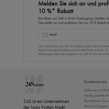
Melden Sie sich an und profi
10 %* Rabatt
Das Beste von 24S in Ihrem Posteingang: Melden Sie
Newsletter an und profitieren Sie von 10 % Rabatt auf
email
24S verpflichtet sich, das Privatleben jedes seiner Kunden
dieser Seite gesammelten persönlichen Daten sind für 24
Mitteilungen über die Angebote von 24S für die Verwaltu
Geschäftsbeziehung zu versenden. Wenn Sie sich für uns
stimmen Sie unserer
Datenschutzrichtlinie
vorbehaltlos zu
abzubestellen, klicken Sie einfach auf “Abbestellen” am E
Mails.
Kundenservice
Lieferung und Rü
Häufig gestellte F
24S ist ein Unternehmen
Kontaktieren Sie u
Personal Shopper
der Louis Vuitton Moët