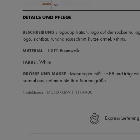
DETAILS UND PFLEGE
BESCHREIBUNG
:
logoapplikation
,
logo auf der rückseite
,
lo
logo
,
sichtbar
,
rundhalsausschnitt
,
kurze ärmel
,
t-shirts
.
MATERIAL
: 100% Baumwolle
FARBE
: White
GRÖSSE UND MASSE
: Mannequin mißt 1m88 und trägt eine
normal aus, nehmen Sie Ihre Normalgröße.
Produktcode : MC1JXRX8WHT1T1AA00
Express Lieferung