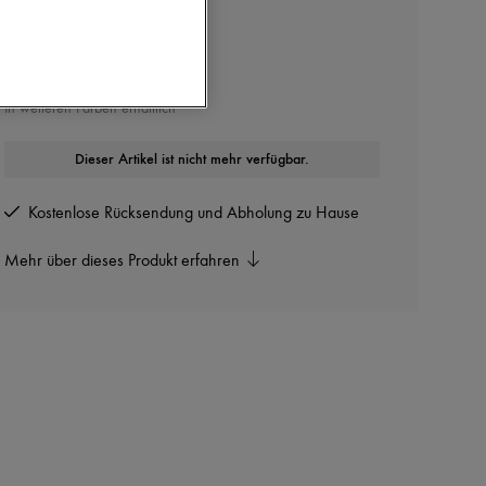
MONCLER
Kurzarm-T-Shirt mit Logo
In weiteren Farben erhältlich
Dieser Artikel ist nicht mehr verfügbar.
Kostenlose Rücksendung und Abholung zu Hause
Mehr über dieses Produkt erfahren