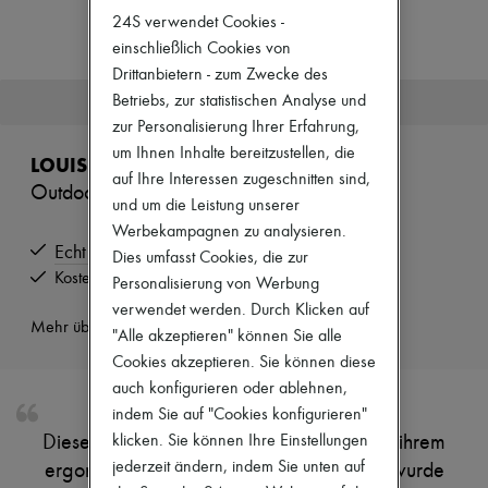
Zimmermann
24S verwendet Cookies -
Neuheiten
einschließlich Cookies von
Bekleidung
Alle Produkte
Drittanbietern - zum Zwecke des
Neue Marken
Dieser Artikel ist nicht mehr verfügbar.
Betriebs, zur statistischen Analyse und
Kleider
zur Personalisierung Ihrer Erfahrung,
Oberteile
um Ihnen Inhalte bereitzustellen, die
Sets
LOUIS VUITTON
Jacken
auf Ihre Interessen zugeschnitten sind,
Outdoor Gürteltasche
Röcke
und um die Leistung unserer
Strandkleidung
Werbekampagnen zu analysieren.
Shorts
Echt
Denim
Dies umfasst Cookies, die zur
Strickwaren
Kostenlose Rücksendung und Abholung zu Hause
Personalisierung von Werbung
Hosen
verwendet werden. Durch Klicken auf
Mäntel
Mehr über dieses Produkt erfahren
"Alle akzeptieren" können Sie alle
Leder
Anzüge
Cookies akzeptieren. Sie können diese
Sweatshirts
auch konfigurieren oder ablehnen,
Schuhe
indem Sie auf "Cookies konfigurieren"
Alle Produkte
Diese kompakte Outdoor Gürteltasche mit ihrem
klicken. Sie können Ihre Einstellungen
Sandalen
Turnschuhe
jederzeit ändern, indem Sie unten auf
ergonomischen Design und dezenten Stil wurde
Ballerinas