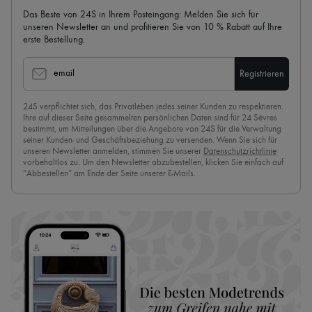
Das Beste von 24S in Ihrem Posteingang: Melden Sie sich für
unseren Newsletter an und profitieren Sie von 10 % Rabatt auf Ihre
erste Bestellung.
email
Registrieren
24S verpflichtet sich, das Privatleben jedes seiner Kunden zu respektieren.
Ihre auf dieser Seite gesammelten persönlichen Daten sind für 24 Sèvres
bestimmt, um Mitteilungen über die Angebote von 24S für die Verwaltung
seiner Kunden- und Geschäftsbeziehung zu versenden. Wenn Sie sich für
unseren Newsletter anmelden, stimmen Sie unserer
Datenschutzrichtlinie
vorbehaltlos zu. Um den Newsletter abzubestellen, klicken Sie einfach auf
“Abbestellen” am Ende der Seite unserer E-Mails.