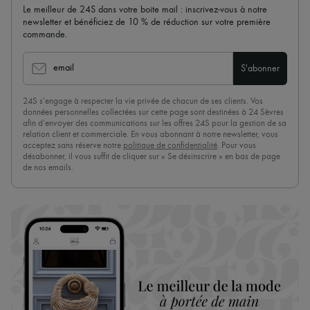
Le meilleur de 24S dans votre boite mail : inscrivez-vous à notre
newsletter et bénéficiez de 10 % de réduction sur votre première
commande.
email
S'abonner
24S s’engage à respecter la vie privée de chacun de ses clients. Vos
données personnelles collectées sur cette page sont destinées à 24 Sèvres
afin d’envoyer des communications sur les offres 24S pour la gestion de sa
relation client et commerciale. En vous abonnant à notre newsletter, vous
acceptez sans réserve notre
politique de confidentialité
. Pour vous
désabonner, il vous suffit de cliquer sur « Se désinscrire » en bas de page
de nos emails.