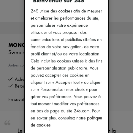
Bienvenue sur 24S
Zimmermann
Nouveautés
24S utilise des cookies afin de mesurer
Prêt-à-porter
et améliorer les performances du site,
Tous les produits
Nouvelles marques
personnaliser votre expérience
Cet article n'est plus disponible.
Robes
utilisateur et vous proposer des
Tops & Chemises
communications et publicités ciblées en
Ensembles
MONCLER
fonction de votre navigation, de votre
Vestes
Sweatshirt à logo
Jupes
profil client et/ou de votre localisation.
Plage
Cela inclut les cookies utilisés à des fins
Shorts
Autres couleurs disponibles
de personnalisation publicitaire. Vous
Denim
pouvez accepter ces cookies en
Mailles
Achetez maintenant, payez plus tard.
Pantalons
cliquant sur « Accepter tout » ou cliquer
Retours offerts et enlevés à domicile
Manteaux
sur « Personnaliser mes choix » pour
Cuir
gérer vos préférences. Vous pouvez à
Tailleurs
En savoir plus sur cet article
tout moment modifier vos préférences
Sweatshirts
Chaussures
en bas de page du site 24s.com. Pour
Tous les produits
en savoir plus, consultez notre
politique
Sandales & Mules
de cookies
.
Sneakers
Le sweatshirt Moncler, avec son logo sur la
Ballerines