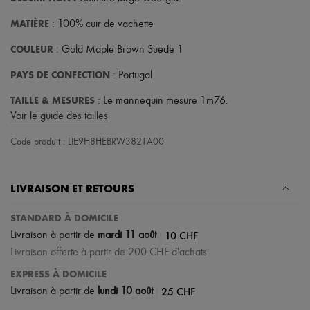
Écharpes & Foulards
Chapeaux
MATIÈRE
: 100% cuir de vachette
Accessoires de Sacs & Porte-clé
Accessoires cheveux
COULEUR
: Gold Maple Brown Suede 1
Tech & Style de vie
Gants
PAYS DE CONFECTION
: Portugal
Bijoux
Tous les produits
TAILLE & MESURES
: Le mannequin mesure 1m76.
Boucles d'oreilles
Voir le guide des tailles
Colliers
Bracelets
Code produit : LIE9H8HEBRW3821A00
Bagues
Beauté
Tous les produits
LIVRAISON ET RETOURS
Parfums
Bougies & Parfums d'intérieur
Maquillage
STANDARD À DOMICILE
Soins visage
|
10 CHF
Livraison à partir de
mardi 11 août
Soins corps
Livraison offerte à partir de 200 CHF d'achats
Soins cheveux
Solaires
EXPRESS À DOMICILE
Format voyage
|
25 CHF
Livraison à partir de
lundi 10 août
Ultimates