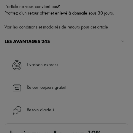
L'article ne vous convient pas?
Profitez d'un retour offert et enlevé à domicile sous 30 jours.
Voir les conditions et modalités de retours pour cet article
LES AVANTAGES 24S
Un shopping en toute sérénité
✓ Bénéficiez de la livraison express dans plus de 100 pays
Livraison express
✓ Soyez libre de changer d’avis, les retours sont toujours offerts
✓ Profitez des conseils de nos personal shoppers et d’un service
client 24h/24
Retour toujours gratuit
✓
En savoir plus sur 24S, une maison du groupe LVMH
Besoin d'aide ?