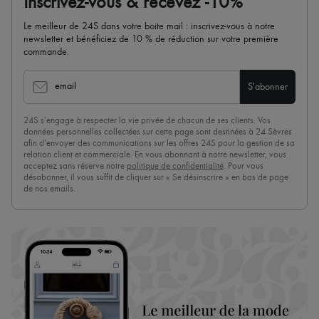
Inscrivez-vous & recevez -10%
Le meilleur de 24S dans votre boite mail : inscrivez-vous à notre
newsletter et bénéficiez de 10 % de réduction sur votre première
commande.
email
S'abonner
24S s’engage à respecter la vie privée de chacun de ses clients. Vos
données personnelles collectées sur cette page sont destinées à 24 Sèvres
afin d’envoyer des communications sur les offres 24S pour la gestion de sa
relation client et commerciale. En vous abonnant à notre newsletter, vous
acceptez sans réserve notre
politique de confidentialité
. Pour vous
désabonner, il vous suffit de cliquer sur « Se désinscrire » en bas de page
de nos emails.