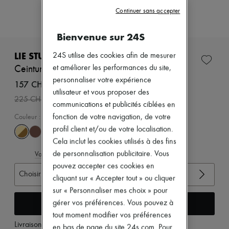
Zimmermann
Continuer sans accepter
Nouveautés
Prêt-à-porter
Tous les produits
Bienvenue sur 24S
Nouvelles marques
Robes
LIE STUDIO
24S utilise des cookies afin de mesurer
Tops & Chemises
et améliorer les performances du site,
Ceinture large Georgia
Ensembles
personnaliser votre expérience
Vestes
157 CHF
Jupes
utilisateur et vous proposer des
-
30
%
225 CHF
Plage
communications et publicités ciblées en
Shorts
fonction de votre navigation, de votre
Couleur
:
Gold Maple Brown Suede 1
Denim
profil client et/ou de votre localisation.
Mailles
Pantalons
Cela inclut les cookies utilisés à des fins
Manteaux
de personnalisation publicitaire. Vous
Voir le guide des tailles
Cuir
pouvez accepter ces cookies en
Tailleurs
Choisir votre taille
cliquant sur « Accepter tout » ou cliquer
Sweatshirts
Chaussures
sur « Personnaliser mes choix » pour
Tous les produits
Ajouter au panier
gérer vos préférences. Vous pouvez à
Sandales & Mules
tout moment modifier vos préférences
Sneakers
Livraison à partir de
lundi 10 août
en bas de page du site 24s.com. Pour
Ballerines